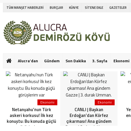
TÜM MANŞET HABERLERİ
BURÇLAR
KÜNYE
SİTENE EKLE
GAZETELER
Alucra’dan
Gündem
Son Dakika
3. Sayfa
Ekonomi
Ekonomi
Ekonomi
Netanyahu’nun Türk
CANLI | Başkan
Ye
askeri korkusu! İlk kez
Erdoğan’dan Körfez
en
konuştu: Bu konuda güçlü
çıkarması! Ana gündem
görüşlerim var
Gazze | 3. durak Umman.