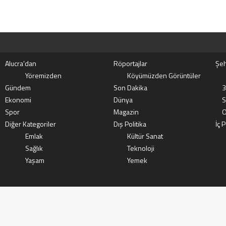
Alucra’dan
Röportajlar
Şeh
Yöremizden
Köyümüzden Görüntüler
Gündem
Son Dakika
3
Ekonomi
Dünya
S
Spor
Magazin
O
Diğer Kategoriler
Dış Politika
İç P
Emlak
Kültür Sanat
Sağlık
Teknoloji
Yaşam
Yemek