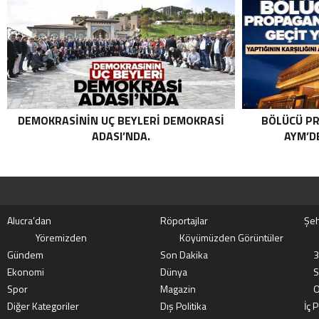
ORTAK OPERASYON! KIRMIZI
KATEGORIDEKI TERÖRIST NAZLI
TAŞPINAR ETKISIZ HALE GETIRILDI .
DEMOKRASININ UÇ BEYLERI DEMOKRASI
BÖLÜCÜ PR
ADASI’NDA.
AYM’DE
Alucra’dan
Röportajlar
Şeh
Yöremizden
Köyümüzden Görüntüler
Gündem
Son Dakika
3
Ekonomi
Dünya
S
Spor
Magazin
O
Diğer Kategoriler
Dış Politika
İç P