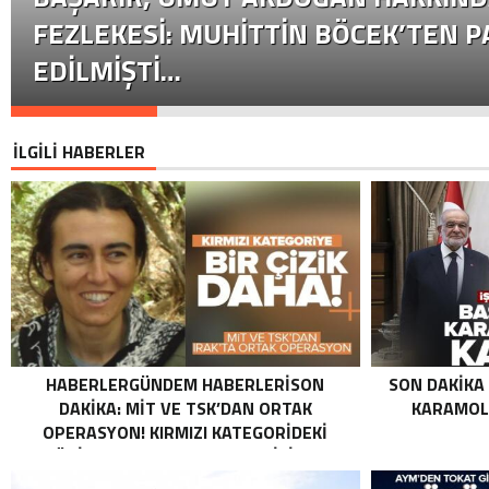
FEZLEKESI: MUHITTIN BÖCEK’TEN P
EDILMIŞTI…
İLGİLİ HABERLER
HABERLERGÜNDEM HABERLERISON
SON DAKIKA
DAKIKA: MİT VE TSK’DAN ORTAK
KARAMOLL
OPERASYON! KIRMIZI KATEGORIDEKI
TERÖRIST NAZLI TAŞPINAR ETKISIZ HALE
GETIRILDI SON DAKIKA: MİT VE TSK’DAN