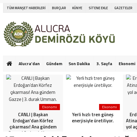
TÜM MANŞET HABERLERİ
BURÇLAR
KÜNYE
SİTENE EKLE
GAZETELER
Alucra’dan
Gündem
Son Dakika
3. Sayfa
Ekonomi
Ekonomi
Ekonomi
CANLI | Başkan
Yerli hızlı tren güneş
Erd
Erdoğan’dan Körfez
enerjisiyle üretiliyor.
Atina
çıkarması! Ana gündem
yol a
Gazze | 3. durak Umman.