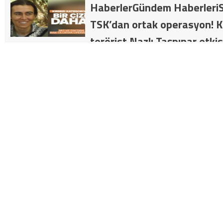
HaberlerGündem HaberleriS
TSK’dan ortak operasyon! Kı
terörist Nazlı Taşpınar etkis
dakika: MİT ve TSK’dan orta
kategorideki terörist Nazlı 
getirildi .