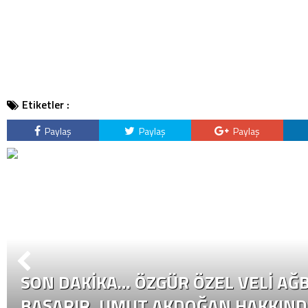
Etiketler :
Paylaş
Paylaş
Paylaş
SON DAKİKA… ÖZGÜR ÖZEL VELI AĞB
BAŞARIR, UMUT AKDOĞAN HAKKIND