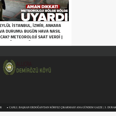
 EYLÜL İSTANBUL, İZMIR, ANKARA
VA DURUMU: BUGÜN HAVA NASIL
CAK? METEOROLOJI SAAT VERDI |
SAĞANAK YAĞIŞ UYARISI.
 | BAŞKAN ERDOĞAN’DAN KÖRFEZ ÇIKARMASI! ANA GÜNDEM GAZZE | 3. DURAK UMMAN.
 NAZLI TAŞPINAR ETKISIZ HALE GETIRILDI SON DAKIKA: MİT VE TSK’DAN ORTAK OPERASY