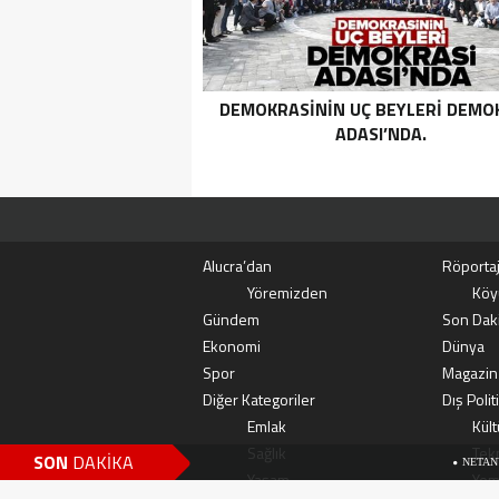
DEMOKRASININ UÇ BEYLERI DEMO
ADASI’NDA.
Alucra’dan
Röportaj
Yöremizden
Köy
Gündem
Son Dak
Ekonomi
Dünya
Spor
Magazin
Diğer Kategoriler
Dış Polit
Emlak
Kült
Sağlık
Tekn
SON
DAKİKA
NETANYAHU’NUN TÜ
Yaşam
Yem
HABERLERGÜNDEM HA