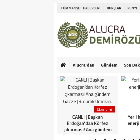
TÜM MANŞET HABERLERİ
BURÇLAR
KÜNYE
Alucra’dan
Gündem
Son Dak
Ekonomi
Ekonomi
Netanyahu’nun Türk
CANLI | Başkan
Yerli 
askeri korkusu! İlk kez
Erdoğan’dan Körfez
enerji
konuştu: Bu konuda güçlü
çıkarması! Ana gündem
görüşlerim var
Gazze | 3. durak Umman.