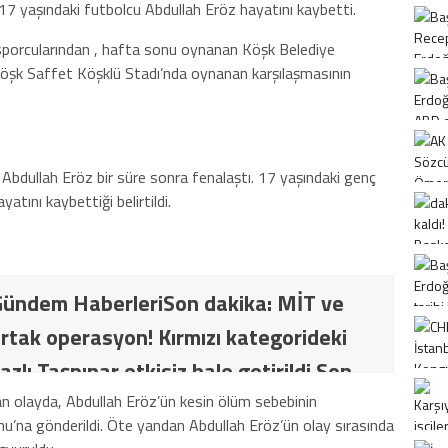
n 17 yaşındaki futbolcu Abdullah Eröz hayatını kaybetti.
porcularından , hafta sonu oynanan Köşk Belediye
öşk Saffet Köşklü Stadı’nda oynanan karşılaşmasının
en Abdullah Eröz bir süre sonra fenalaştı. 17 yaşındaki genç
atını kaybettiği belirtildi.
ündem HaberleriSon dakika: MİT ve
rtak operasyon! Kırmızı kategorideki
azlı Taşpınar etkisiz hale getirildi Son
İT ve TSK’dan ortak operasyon! Kırmızı
an olayda, Abdullah Eröz’ün kesin ölüm sebebinin
umu’na gönderildi. Öte yandan Abdullah Eröz’ün olay sırasında
ki terörist Nazlı Taşpınar etkisiz hale