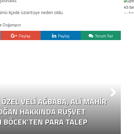
şvuruldu.
lümü ilçede üzüntüye neden oldu.
ye Doğanspor
Paylaş
Paylaş
Yorum Yaz
ÖZEL VELI AĞBABA, ALI MAHIR
OĞAN HAKKINDA RÜŞVET
N BÖCEK’TEN PARA TALEP
Ç
Y