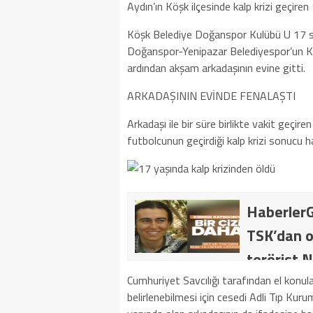
Aydın’ın Köşk ilçesinde kalp krizi geçire
Köşk Belediye Doğanspor Kulübü U 17 s
Doğanspor-Yenipazar Belediyespor’un K
ardından akşam arkadaşının evine gitti.
ARKADAŞININ EVİNDE FENALAŞTI
Arkadaşı ile bir süre birlikte vakit geçir
futbolcunun geçirdiği kalp krizi sonucu hay
HaberlerG
TSK’dan o
terörist N
dakika: M
Cumhuriyet Savcılığı tarafından el konul
belirlenebilmesi için cesedi Adli Tıp Kur
kategoride