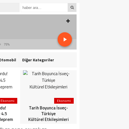
75%
Otomobil
Diğer Kategoriler
Ekonomi
Ekonomi
3. Sayfa
du!
Tarih Boyunca İsveç-
HaberlerGündem
 4.5
Türkiye
HaberleriSon dakika: Mİ
deprem
Kültürel Etkileşimleri
ve TSK’dan ortak
operasyon! Kırmızı