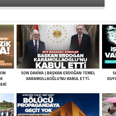
SON
SON DAKIKA | BAŞKAN ERDOĞAN TEMEL
S
AK
KARAMOLLAOĞLU’NU KABUL ETTI.
DUYU
EKI
Z HALE
K’DAN
LI
I .