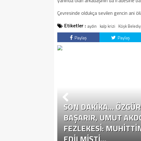
yanında olan arkadaşının da ifadesine ba
getirildi .
Çevresinde oldukça sevilen gencin ani ö
Etiketler :
aydın
kalp krizi
Köşk Beledi
Paylaş
Paylaş
SON DAKİKA… ÖZGÜR 
ÜR ÖZEL
BAŞARIR, UMUT AKD
YASETE EHIL
FEZLEKESI: MUHITTI
EDILMIŞTI…