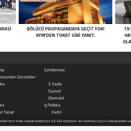
KRASI
BÖLÜCÜ PROPAGANDAYA GEÇIT YOK!
19
AYM’DEN TOKAT GIBI YANIT.
HA
OLA
lar
Şehitlerimiz
ümüzden Görüntüler
ika
3. Sayfa
Siyaset
Otomobil
ika
İç Politika
ür Sanat
Kadın
oloji
Video
RK ASKERI KORKUSU! İLK KEZ KONUŞTU: BU KONUDA GÜÇLÜ GÖRÜŞLERIM VAR
CANLI
ek
BERLERISON DAKIKA: MİT VE TSK’DAN ORTAK OPERASYON! KIRMIZI KATEGORIDEKI TERÖRIST