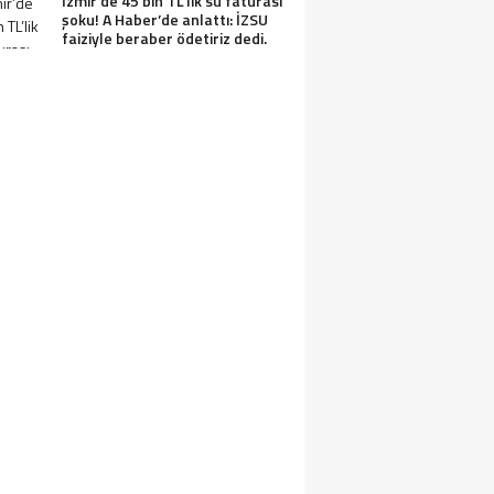
İzmir’de 45 bin TL’lik su faturası
şoku! A Haber’de anlattı: İZSU
faiziyle beraber ödetiriz dedi.
IN SEDDI NEDEN YAPILDI VE TÜRKLER 
APILDI? ÇIN SEDDININ YAPILMA SEBEPL