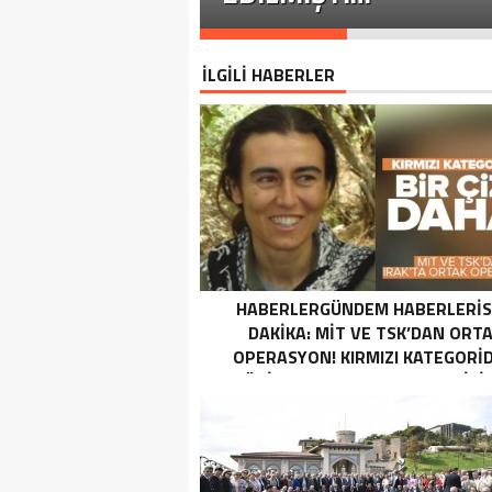
İLGİLİ HABERLER
HABERLERGÜNDEM HABERLERI
DAKIKA: MİT VE TSK’DAN ORT
OPERASYON! KIRMIZI KATEGORID
TERÖRIST NAZLI TAŞPINAR ETKISI
GETIRILDI SON DAKIKA: MİT VE TS
ORTAK OPERASYON! KIRMIZI
KATEGORIDEKI TERÖRIST NAZ
TAŞPINAR ETKISIZ HALE GETIRILD