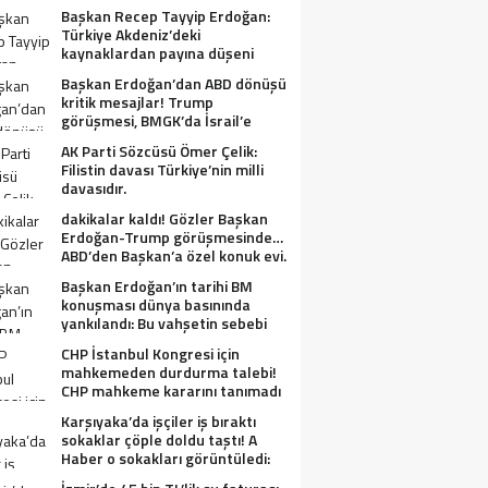
Başkan Recep Tayyip Erdoğan:
Türkiye Akdeniz’deki
kaynaklardan payına düşeni
alacak.
Başkan Erdoğan’dan ABD dönüşü
kritik mesajlar! Trump
görüşmesi, BMGK’da İsrail’e
tepkiler, Gazze ve Filistin
AK Parti Sözcüsü Ömer Çelik:
meselesi….
Filistin davası Türkiye’nin milli
davasıdır.
dakikalar kaldı! Gözler Başkan
Erdoğan-Trump görüşmesinde…
ABD’den Başkan’a özel konuk evi.
Başkan Erdoğan’ın tarihi BM
konuşması dünya basınında
yankılandı: Bu vahşetin sebebi
olabilir mi?
CHP İstanbul Kongresi için
mahkemeden durdurma talebi!
CHP mahkeme kararını tanımadı
Karşıyaka’da işçiler iş bıraktı
sokaklar çöple doldu taştı! A
Haber o sokakları görüntüledi:
Fareler cirit atıyor