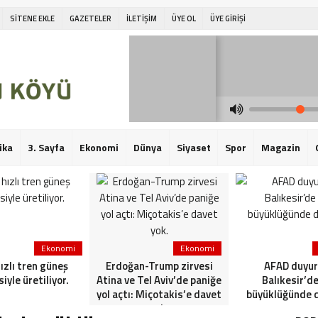
SİTENE EKLE
GAZETELER
İLETİŞİM
ÜYE OL
ÜYE GİRİŞİ
ika
3. Sayfa
Ekonomi
Dünya
Siyaset
Spor
Magazin
Ekonomi
Ekonomi
hızlı tren güneş
Erdoğan-Trump zirvesi
AFAD duyur
siyle üretiliyor.
Atina ve Tel Aviv’de paniğe
Balıkesir’de
yol açtı: Miçotakis’e davet
büyüklüğünde 
yok.