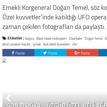
Emekli Korgeneral Doğan Temel, söz ko
Özel kuvvetler’inde katıldığı UFO operasy
zaman çekilen fotografları da paylaştı.
Etiketler :
balyoz
Black Hawk helikopteri
Diyarbakır
Doğan Temel
E
silivri cezaevii mardin
şırnak
türk silahlı kuvvetleri
ufo
Paylaş
Paylaş
Paylaş
SON DAKİKA… ÖZGÜR ÖZEL VELI AĞB