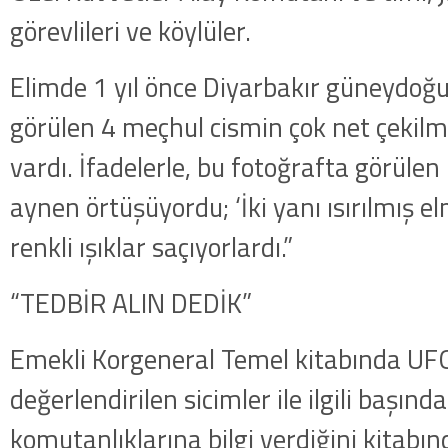
görevlileri ve köylüler.
Elimde 1 yıl önce Diyarbakır güneydoğ
görülen 4 meçhul cismin çok net çekilmiş
vardı. İfadelerle, bu fotoğrafta görülen
aynen örtüşüyordu; ‘İki yanı ısırılmış el
renkli ışıklar saçıyorlardı.”
“TEDBİR ALIN DEDİK”
Emekli Korgeneral Temel kitabında UF
değerlendirilen sicimler ile ilgili başınd
komutanlıklarına bilgi verdiğini kitabın