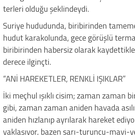
terleri olduğu şeklindeydi.
Suriye hududunda, biribirinden tamemen 
hudut karakolunda, gece görüşlü terma
biribirinden habersiz olarak kaydettikl
derece ilginçti.
“ANİ HAREKETLER, RENKLİ IŞIKLAR”
İki meçhul ışıklı cisim; zaman zaman bi­r
gibi, zaman zaman aniden havada asılı
aniden hızlanıp ayrılarak hareket ediyor
yaklaşıyor, bazen sarı-turuncu-mavi-yeş