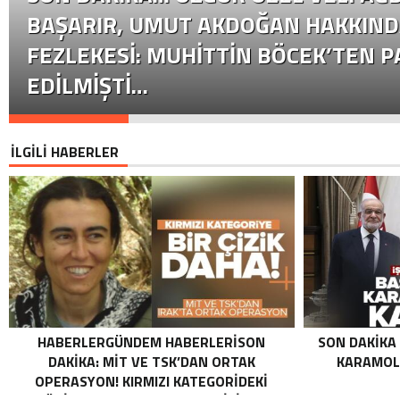
BAŞARIR, UMUT AKDOĞAN HAKKIND
FEZLEKESI: MUHITTIN BÖCEK’TEN P
EDILMIŞTI…
İLGİLİ HABERLER
HABERLERGÜNDEM HABERLERISON
SON DAKIKA
DAKIKA: MİT VE TSK’DAN ORTAK
KARAMOLL
OPERASYON! KIRMIZI KATEGORIDEKI