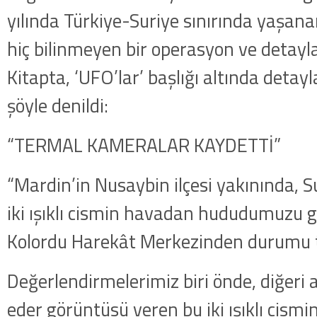
yılında Türkiye-Suriye sınırında yaşan
hiç bilinmeyen bir operasyon ve detayla
Kitapta, ‘UFO’lar’ başlığı altında detayl
şöyle denildi:
“TERMAL KAMERALAR KAYDETTİ”
“Mardin’in Nusaybin ilçesi yakınında, 
iki ışıklı cismin havadan hududumuzu geç
Kolordu Harekât Merkezinden durumu t
Değerlendirmelerimiz biri önde, diğeri 
eder görüntüsü veren bu iki ışıklı cismi