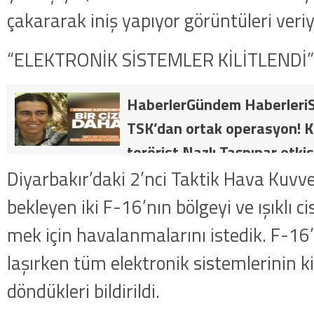
çakararak iniş yapıyor görüntüleri veri
“ELEKTRONİK SİSTEMLER KİLİTLENDİ”
HaberlerGündem HaberleriS
TSK’dan ortak operasyon! Kı
terörist Nazlı Taşpınar etkis
dakika: MİT ve TSK’dan orta
Diyarbakır’daki 2’nci Taktik Hava Kuvve
kategorideki terörist Nazlı 
bekleyen iki F-16’nın bölgeyi ve ışıklı ci
getirildi .
mek için havalanmalarını istedik. F-16’
laşırken tüm elektronik sistemlerinin kil
döndükleri bildirildi.