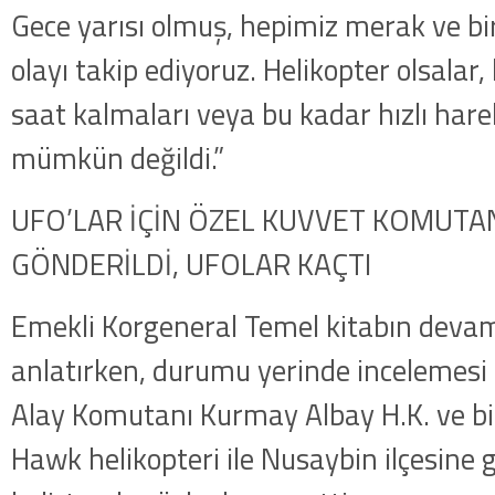
Gece yarısı olmuş, hepimiz merak ve b
olayı takip ediyoruz. Helikopter olsalar
saat kalmaları veya bu kadar hızlı hare
mümkün değildi.”
UFO’LAR İÇİN ÖZEL KUVVET KOMUTAN
GÖNDERİLDİ, UFOLAR KAÇTI
Emekli Korgeneral Temel kitabın deva
anlatırken, durumu yerinde incelemesi 
Alay Komutanı Kurmay Albay H.K. ve bir
Hawk helikopteri ile Nusaybin ilçesine 