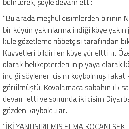
belirterek, şöyle devam etti:
“Bu arada meçhul cisimlerden birinin 
bir köyün yakınlarına indiği köye yakı
kule gözet­leme nöbetçisi tarafından bild
Kuvvetleri bildirilen köye yönelttim. Öz
olarak helikopterden inip yaya olarak k
indiği söylenen cisim koybolmuş fakat 
görülmüştü. Kovalamaca sabahın ilk sa
devam etti ve sonunda iki cisim Diyarb
gözden kayboldular.
“İKİ YANI ISIRILMIŞ ELMA KOÇANI ŞEK