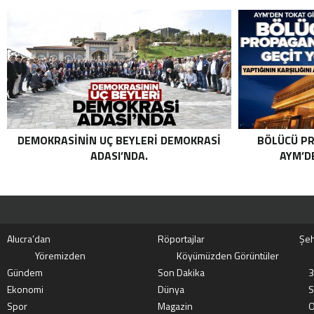
TERÖRIST NAZLI TAŞPINAR ETKISIZ HALE
GETIRILDI SON DAKIKA: MİT VE TSK’DAN
ORTAK OPERASYON! KIRMIZI
KATEGORIDEKI TERÖRIST NAZLI
TAŞPINAR ETKISIZ HALE GETIRILDI .
DEMOKRASININ UÇ BEYLERI DEMOKRASI
BÖLÜCÜ PR
ADASI’NDA.
AYM’DE
Alucra’dan
Röportajlar
Şeh
Yöremizden
Köyümüzden Görüntüler
Gündem
Son Dakika
3
Ekonomi
Dünya
S
Spor
Magazin
O