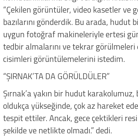
“Çekilen görüntüler, video kasetler ve 
bazılarını gönderdik. Bu arada, hudut b
uygun fo­toğraf makineleriyle ertesi g
tedbir almala­rını ve tekrar görülmele
cisimleri gö­rüntülemelerini istedim.
“ŞIRNAK’TA DA GÖRÜLDÜLER”
Şırnak’a yakın bir hudut karako­lumuz, 
oldukça yükseğinde, çok az ha­reket ede
tespit ettiler. Ancak, gece çek­tikleri re
şekilde ve netlikte olmadı.” dedi.