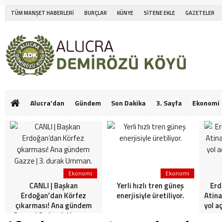
TÜM MANŞET HABERLERİ
BURÇLAR
KÜNYE
SİTENE EKLE
GAZETELER
Alucra’dan
Gündem
Son Dakika
3. Sayfa
Ekonomi
Ekonomi
Ekonomi
CANLI | Başkan
Yerli hızlı tren güneş
Erd
Erdoğan’dan Körfez
enerjisiyle üretiliyor.
Atina
çıkarması! Ana gündem
yol a
Gazze | 3. durak Umman.