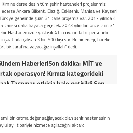
z. Kim ne derse desin tüm şehir hastaneleri projelerimiz
 ederse Ankara Bilkent, Elazığ, Eskişehir, Manisa ve Kayseri
Türkiye genelinde şuan 31 tane projemiz var. 2017 yılında 4
de 5 tanesi daha hayata geçecek. 2023 yılından önce tüm 31
hir Hastanemizde yaklaşık 4 bin civarında bir personelin
şaatında çalışan 3 bin 500 kişi var. Bu bir enerji, hareket
t bir tarafına yayacağız inşallah.” dedi.
ündem HaberleriSon dakika: MİT ve
rtak operasyon! Kırmızı kategorideki
azlı Taşpınar etkisiz hale getirildi Son
İT ve TSK’dan ortak operasyon! Kırmızı
ki terörist Nazlı Taşpınar etkisiz hale
nemli bir katma değer sağlayacak olan şehir hastanesinin
lül ayı itibariyle hizmete açılacağını aktardı.