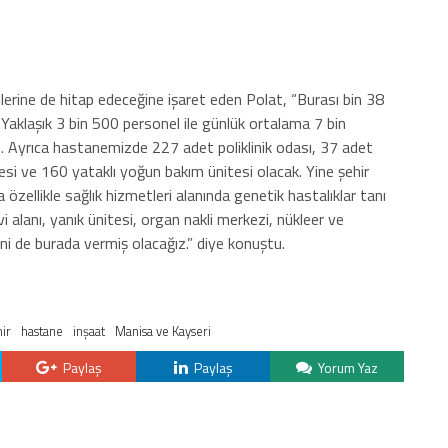
llerine de hitap edeceğine işaret eden Polat, “Burası bin 38
. Yaklaşık 3 bin 500 personel ile günlük ortalama 7 bin
 Ayrıca hastanemizde 227 adet poliklinik odası, 37 adet
si ve 160 yataklı yoğun bakım ünitesi olacak. Yine şehir
zellikle sağlık hizmetleri alanında genetik hastalıklar tanı
 alanı, yanık ünitesi, organ nakli merkezi, nükleer ve
erini de burada vermiş olacağız.” diye konuştu.
hir
hastane
inşaat
Manisa ve Kayseri
Paylaş
Paylaş
Yorum Yaz