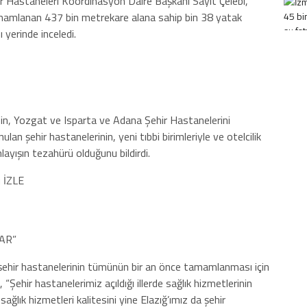
 Hastaneleri Koordinasyon Daire Başkanı Sayit Çelebi,
amamlanan 437 bin metrekare alana sahip bin 38 yatak
 yerinde inceledi.
sin, Yozgat ve Isparta ve Adana Şehir Hastanelerini
lan şehir hastanelerinin, yeni tıbbi birimleriyle ve otelcilik
layışın tezahürü olduğunu bildirdi.
 İZLE
AR”
n şehir hastanelerinin tümünün bir an önce tamamlanması için
 “Şehir hastanelerimiz açıldığı illerde sağlık hizmetlerinin
 sağlık hizmetleri kalitesini yine Elazığ’ımız da şehir