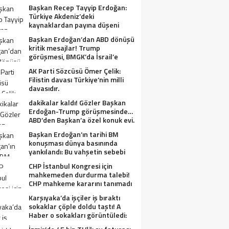
Başkan Recep Tayyip Erdoğan:
Türkiye Akdeniz’deki
kaynaklardan payına düşeni
alacak.
Başkan Erdoğan’dan ABD dönüşü
kritik mesajlar! Trump
görüşmesi, BMGK’da İsrail’e
tepkiler, Gazze ve Filistin
AK Parti Sözcüsü Ömer Çelik:
meselesi….
Filistin davası Türkiye’nin milli
davasıdır.
dakikalar kaldı! Gözler Başkan
Erdoğan-Trump görüşmesinde…
ABD’den Başkan’a özel konuk evi.
Başkan Erdoğan’ın tarihi BM
konuşması dünya basınında
yankılandı: Bu vahşetin sebebi
olabilir mi?
CHP İstanbul Kongresi için
mahkemeden durdurma talebi!
CHP mahkeme kararını tanımadı
Karşıyaka’da işçiler iş bıraktı
sokaklar çöple doldu taştı! A
Haber o sokakları görüntüledi:
Fareler cirit atıyor