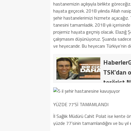
hastanemizin açılışıyla birlikte göreceği
hayata geçecek. 2018 yılında Allah nasip
şehir hastanelerimizi hizmete açacağız. 
tanesini tamamladık. 2018 yılı içerisin
projemiz hayata geçmiş olacak. Elazığ Şe
çalışmasını düşünüyoruz. Şuanda sadece in
ve heyecandır. Bu heyecanı Türkiye’nin dör
HaberlerG
TSK’dan o
terörist N
dakika: M
kategoride
YÜZDE 77’Sİ TAMAMLANDI
getirildi .
İl Sağlık Müdürü Cahit Polat ise kente ö
yüzde 77’sinin tamamlandığını ve bu yıl ey