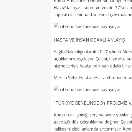
Kamu Hastaneleri Genel Müdürlüğü Şehir
Elazığ’da inşası süren ve yüzde 77’si t
kapasiteli şehir hastanesinin çalışmalarını
HASTA VE İNSAN ODAKLI ANLAYIŞ
Sağlık Bakanlığı olarak 2017 yılında Mer
açtıklarını vurgulayan Çelebi, hizmete sunu
hizmetleriyle hasta ve insan odaklı bir an
Mersin Şehir Hastanesi Tanıtım Videosu
“TÜRKİYE GENELİNDE 31 PROJEMİZ V
Kamu özel işbirliği çerçevesinde yapıla
gece gündüz çalıştıklarına değinen Çelebi,
kalitesini ciddi anlamda arttırmıştır. Aynı