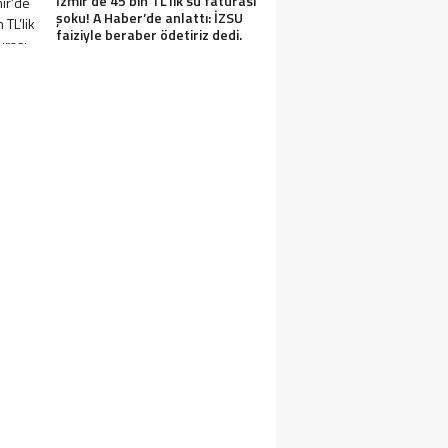
İzmir’de 45 bin TL’lik su faturası
şoku! A Haber’de anlattı: İZSU
faiziyle beraber ödetiriz dedi.