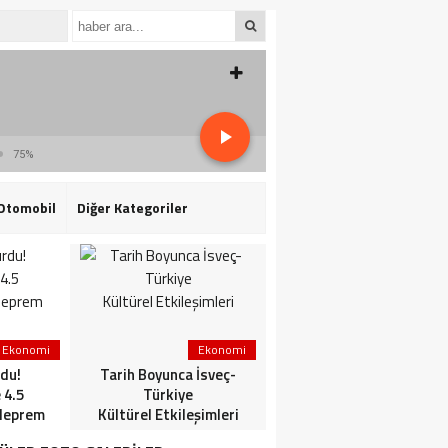
75%
Otomobil
Diğer Kategoriler
Ekonomi
Ekonomi
3. Sayfa
du!
Tarih Boyunca İsveç-
HaberlerGündem
 4.5
Türkiye
HaberleriSon dakika: Mİ
deprem
Kültürel Etkileşimleri
ve TSK’dan ortak
operasyon! Kırmızı