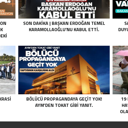
SON
SON DAKIKA | BAŞKAN ERDOĞAN TEMEL
S
AK
KARAMOLLAOĞLU’NU KABUL ETTI.
DUYU
EKI
Z HALE
K’DAN
LI
I .
KRASI
BÖLÜCÜ PROPAGANDAYA GEÇIT YOK!
19
AYM’DEN TOKAT GIBI YANIT.
HA
OLA