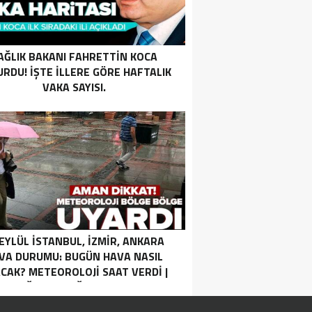
AĞLIK BAKANI FAHRETTIN KOCA
RDU! İŞTE ILLERE GÖRE HAFTALIK
VAKA SAYISI.
 EYLÜL İSTANBUL, İZMIR, ANKARA
VA DURUMU: BUGÜN HAVA NASIL
CAK? METEOROLOJI SAAT VERDI |
SAĞANAK YAĞIŞ UYARISI.