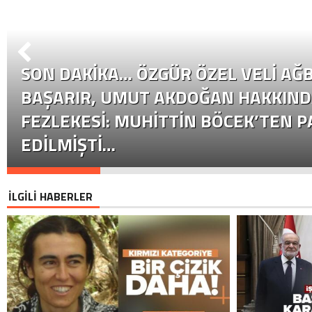
SON DAKİKA… ÖZGÜR ÖZEL VELI AĞB
BAŞARIR, UMUT AKDOĞAN HAKKIND
FEZLEKESI: MUHITTIN BÖCEK’TEN P
EDILMIŞTI…
İLGİLİ HABERLER