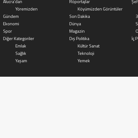
Alucra’dan
Röportajlar
Şeh
Yöremizden
Köyümüzden Görüntüler
Gündem
Son Dakika
3
Ekonomi
Dünya
S
Spor
Magazin
O
Diğer Kategoriler
Dış Politika
İç P
Emlak
Kültür Sanat
Sağlık
Teknoloji
Yaşam
Yemek