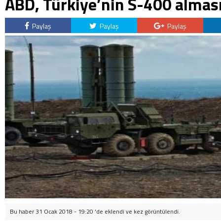
ABD, Türkiye’nin S-400 almas
Paylaş
Paylaş
Paylaş
Bu haber 31 Ocak 2018 - 19:20 'de eklendi ve
kez görüntülendi.