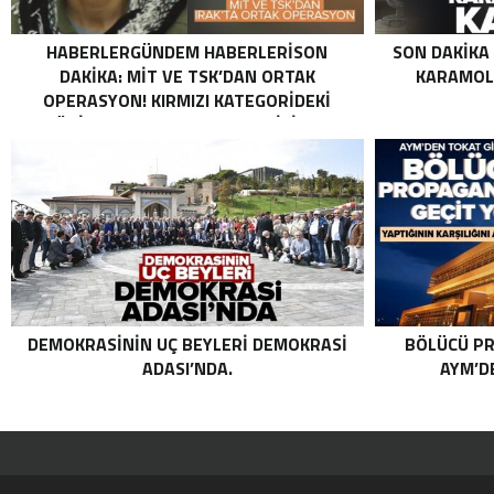
HABERLERGÜNDEM HABERLERISON
SON DAKIKA
DAKIKA: MİT VE TSK’DAN ORTAK
KARAMOLL
OPERASYON! KIRMIZI KATEGORIDEKI
TERÖRIST NAZLI TAŞPINAR ETKISIZ HALE
GETIRILDI SON DAKIKA: MİT VE TSK’DAN
ORTAK OPERASYON! KIRMIZI
KATEGORIDEKI TERÖRIST NAZLI
TAŞPINAR ETKISIZ HALE GETIRILDI .
DEMOKRASININ UÇ BEYLERI DEMOKRASI
BÖLÜCÜ PR
ADASI’NDA.
AYM’DE