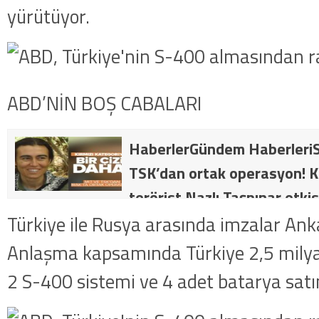
yürütüyor.
ABD’NİN BOŞ CABALARI
HaberlerGündem HaberleriS
TSK’dan ortak operasyon! Kı
terörist Nazlı Taşpınar etkis
dakika: MİT ve TSK’dan orta
Türkiye ile Rusya arasında imzalar Anka
kategorideki terörist Nazlı 
Anlaşma kapsamında Türkiye 2,5 milyar
getirildi .
2 S-400 sistemi ve 4 adet batarya satın