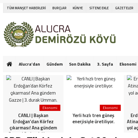
TÜM MANŞET HABERLERİ
BURÇLAR
KÜNYE
SİTENE EKLE
GAZETELER
Alucra’dan
Gündem
Son Dakika
3. Sayfa
Ekonomi
Ekonomi
Ekonomi
CANLI | Başkan
Yerli hızlı tren güneş
Erd
Erdoğan’dan Körfez
enerjisiyle üretiliyor.
Atina
çıkarması! Ana gündem
yol a
Gazze | 3. durak Umman.