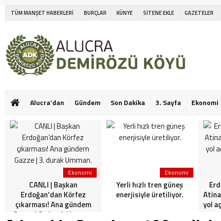
TÜM MANŞET HABERLERİ
BURÇLAR
KÜNYE
SİTENE EKLE
GAZETELER
Alucra’dan
Gündem
Son Dakika
3. Sayfa
Ekonomi
Ekonomi
Ekonomi
CANLI | Başkan
Yerli hızlı tren güneş
Erd
Erdoğan’dan Körfez
enerjisiyle üretiliyor.
Atina
çıkarması! Ana gündem
yol a
Gazze | 3. durak Umman.