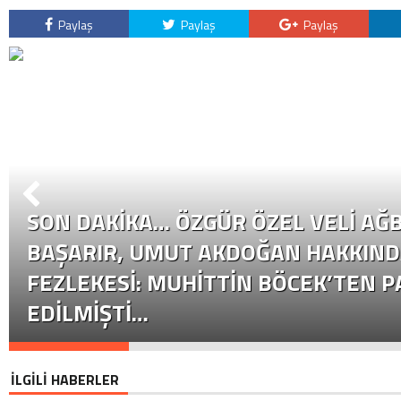
Paylaş
Paylaş
Paylaş
SON DAKİKA… ÖZGÜR ÖZEL VELI AĞB
BAŞARIR, UMUT AKDOĞAN HAKKIND
FEZLEKESI: MUHITTIN BÖCEK’TEN P
EDILMIŞTI…
İLGİLİ HABERLER