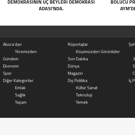
DEMOKRASININ UÇ BEYLERI DEMOKRASI
BÖLÜCÜ PR
ADASI’NDA.
AYM’DE
Alucra’dan
Röportajlar
Şeh
Yöremizden
Köyümüzden Görüntüler
Gündem
Son Dakika
3
Ekonomi
Dünya
S
Spor
Magazin
O
Diğer Kategoriler
Dış Politika
İç P
Emlak
Kültür Sanat
Sağlık
Teknoloji
Yaşam
Yemek