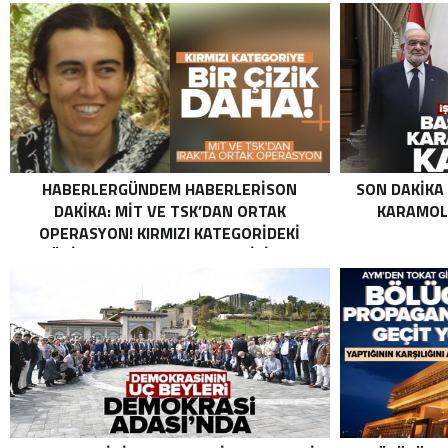
HABERLERGÜNDEM HABERLERISON
SON DAKIKA
DAKIKA: MİT VE TSK’DAN ORTAK
KARAMOLL
OPERASYON! KIRMIZI KATEGORIDEKI
TERÖRIST NAZLI TAŞPINAR ETKISIZ HALE
GETIRILDI SON DAKIKA: MİT VE TSK’DAN
ORTAK OPERASYON! KIRMIZI
KATEGORIDEKI TERÖRIST NAZLI
TAŞPINAR ETKISIZ HALE GETIRILDI .