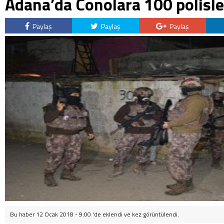
Adana’da Conolara 100 polisl
Paylaş
Paylaş
Paylaş
Bu haber 12 Ocak 2018 - 9:00 'de eklendi ve
kez görüntülendi.