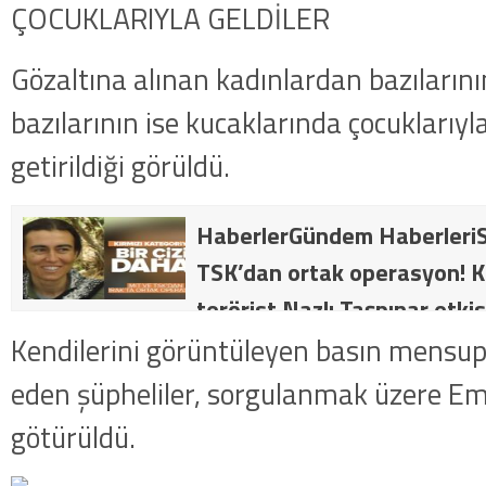
ÇOCUKLARIYLA GELDİLER
Gözaltına alınan kadınlardan bazıların
bazılarının ise kucaklarında çocuklarıyl
getirildiği görüldü.
HaberlerGündem HaberleriS
TSK’dan ortak operasyon! Kı
terörist Nazlı Taşpınar etkis
dakika: MİT ve TSK’dan orta
Kendilerini görüntüleyen basın mensup
kategorideki terörist Nazlı 
eden şüpheliler, sorgulanmak üzere E
getirildi .
götürüldü.