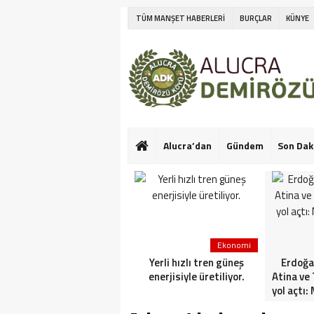
TÜM MANŞET HABERLERİ
BURÇLAR
KÜNYE
Alucra’dan
Gündem
Son Dak
Ekonomi
Ekonomi
CANLI | Başkan
Yerli hızlı tren güneş
Erdoğa
Erdoğan’dan Körfez
enerjisiyle üretiliyor.
Atina ve 
çıkarması! Ana gündem
yol açtı:
Gazze | 3. durak Umman.