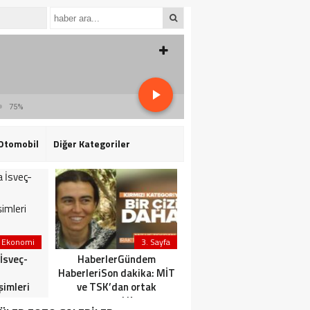
75%
Otomobil
Diğer Kategoriler
Ekonomi
3. Sayfa
3. Sayfa
İsveç-
HaberlerGündem
Son dakika | Başkan
HaberleriSon dakika: MİT
Erdoğan Temel
şimleri
ve TSK’dan ortak
Karamollaoğlu’nu kabul
operasyon! Kırmızı
etti.