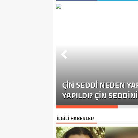
, ALI MAHIR
ÜŞVET
 TALEP
ÇIN SEDDI NEDEN YA
YAPILDI? ÇIN SEDDIN
İLGİLİ HABERLER