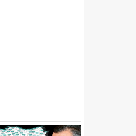
ON DAKİKA KILIÇDAROĞLU CEPHESINDE
KLIFINE ILK YANIT! ‘ELINI KALDIRMAYI 
PECEĞIM’ DEMIŞTI