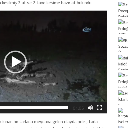
kesilmiş 2 at ve 2 tane kesime hazır at bulundu.
01:05
bulunan bir tarlada meydana gelen olayda polis, tarla