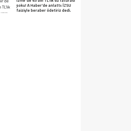
İzmir’de 45 bin TL’lik su faturası
şoku! A Haber’de anlattı: İZSU
faiziyle beraber ödetiriz dedi.