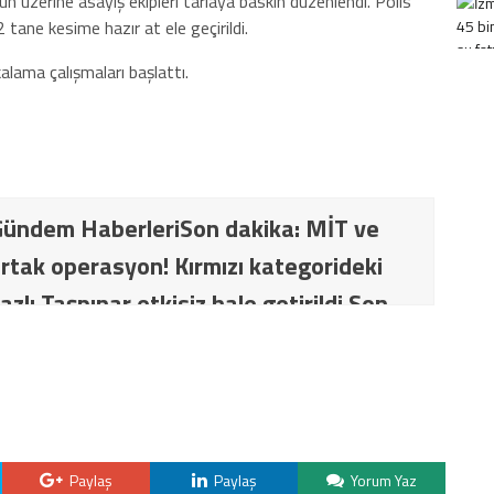
nun üzerine asayiş ekipleri tarlaya baskın düzenlendi. Polis
2 tane kesime hazır at ele geçirildi.
alama çalışmaları başlattı.
ündem HaberleriSon dakika: MİT ve
rtak operasyon! Kırmızı kategorideki
azlı Taşpınar etkisiz hale getirildi Son
İT ve TSK’dan ortak operasyon! Kırmızı
ki terörist Nazlı Taşpınar etkisiz hale
Paylaş
Paylaş
Yorum Yaz