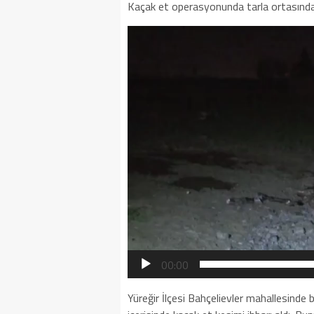
Kaçak et operasyonunda tarla ortasında 
Video
oynatıcı
00:00
Yüreğir İlçesi Bahçelievler mahallesinde 