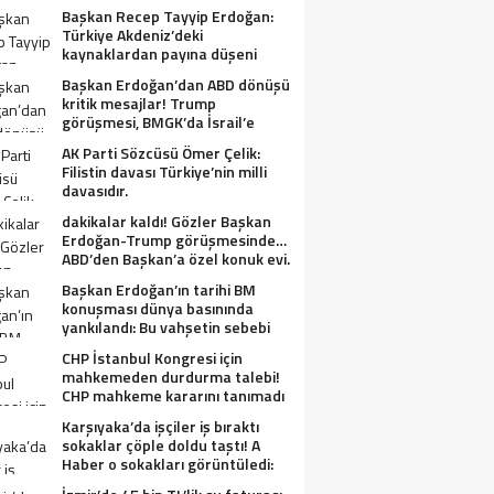
Başkan Recep Tayyip Erdoğan:
Türkiye Akdeniz’deki
kaynaklardan payına düşeni
alacak.
Başkan Erdoğan’dan ABD dönüşü
kritik mesajlar! Trump
görüşmesi, BMGK’da İsrail’e
tepkiler, Gazze ve Filistin
AK Parti Sözcüsü Ömer Çelik:
meselesi….
Filistin davası Türkiye’nin milli
davasıdır.
dakikalar kaldı! Gözler Başkan
Erdoğan-Trump görüşmesinde…
ABD’den Başkan’a özel konuk evi.
Başkan Erdoğan’ın tarihi BM
konuşması dünya basınında
yankılandı: Bu vahşetin sebebi
olabilir mi?
CHP İstanbul Kongresi için
mahkemeden durdurma talebi!
CHP mahkeme kararını tanımadı
Karşıyaka’da işçiler iş bıraktı
sokaklar çöple doldu taştı! A
Haber o sokakları görüntüledi:
Fareler cirit atıyor