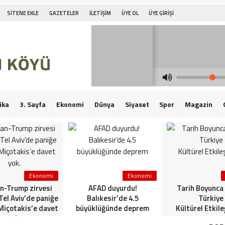
SİTENE EKLE
GAZETELER
İLETİŞİM
ÜYE OL
ÜYE GİRİŞİ
ika
3. Sayfa
Ekonomi
Dünya
Siyaset
Spor
Magazin
Ekonomi
Ekonomi
n-Trump zirvesi
AFAD duyurdu!
Tarih Boyunca 
Tel Aviv’de paniğe
Balıkesir’de 4.5
Türkiye
 Miçotakis’e davet
büyüklüğünde deprem
Kültürel Etkile
yok.