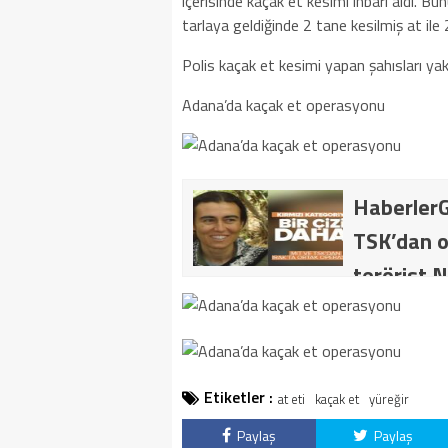
içerisinde kaçak et kesimi ihbarı aldı. Bu
tarlaya geldiğinde 2 tane kesilmiş at ile 
Polis kaçak et kesimi yapan şahısları yak
Adana’da kaçak et operasyonu
HaberlerG
TSK’dan o
terörist N
dakika: M
kategoride
getirildi .
Etiketler :
at eti
kaçak et
yüreğir
Paylaş
Paylaş