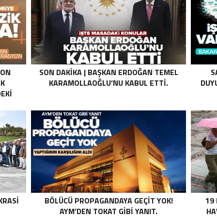
SON
SON DAKIKA | BAŞKAN ERDOĞAN TEMEL
S
AK
KARAMOLLAOĞLU’NU KABUL ETTI.
DUYU
EKI
Z HALE
K’DAN
LI
I .
KRASI
BÖLÜCÜ PROPAGANDAYA GEÇIT YOK!
19
AYM’DEN TOKAT GIBI YANIT.
HA