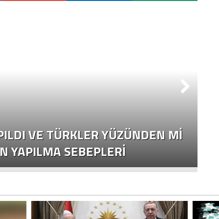
S
PILDI VE TÜRKLER YÜZÜNDEN MI
TE
IN YAPILMA SEBEPLERI
Ö