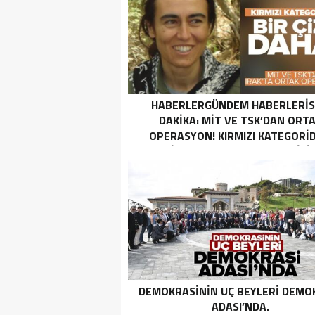
HABERLERGÜNDEM HABERLERI
DAKIKA: MİT VE TSK’DAN ORT
OPERASYON! KIRMIZI KATEGORID
TERÖRIST NAZLI TAŞPINAR ETKISI
GETIRILDI SON DAKIKA: MİT VE TS
ORTAK OPERASYON! KIRMIZI
KATEGORIDEKI TERÖRIST NAZ
TAŞPINAR ETKISIZ HALE GETIRILD
DEMOKRASININ UÇ BEYLERI DEMO
ADASI’NDA.