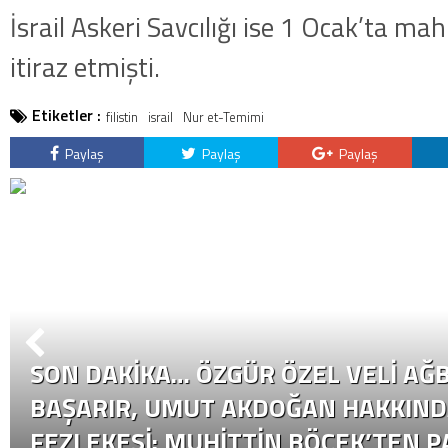
İsrail Askeri Savcılığı ise 1 Ocak’ta m
itiraz etmişti.
Etiketler :
filistin
israil
Nur et-Temimi
Paylaş
Paylaş
Paylaş
SON DAKİKA… ÖZGÜR ÖZEL VELI AĞB
BAŞARIR, UMUT AKDOĞAN HAKKIND
FEZLEKESI: MUHITTIN BÖCEK’TEN P