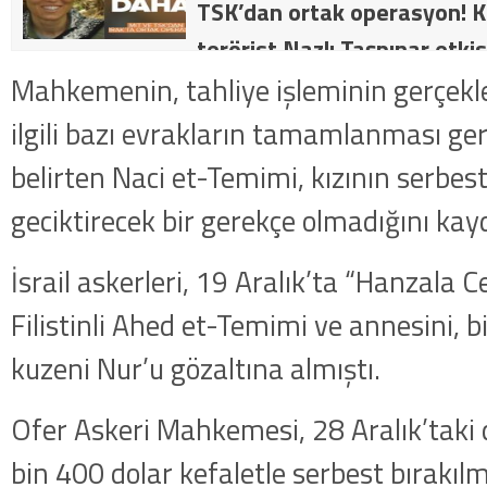
TSK’dan ortak operasyon! Kı
terörist Nazlı Taşpınar etkis
dakika: MİT ve TSK’dan orta
Mahkemenin, tahliye işleminin gerçekle
kategorideki terörist Nazlı 
ilgili bazı evrakların tamamlanması gere
getirildi .
belirten Naci et-Temimi, kızının serbest
geciktirecek bir gerekçe olmadığını kayd
İsrail askerleri, 19 Aralık’ta “Hanzala 
Filistinli Ahed et-Temimi ve annesini, b
kuzeni Nur’u gözaltına almıştı.
Ofer Askeri Mahkemesi, 28 Aralık’tak
bin 400 dolar kefaletle serbest bırakıl