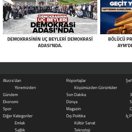
TAŞPINAR ETKISIZ HALE GETIRILDI .
DEMOKRASININ UÇ BEYLERI DEMOKRASI
BÖLÜCÜ PR
ADASI’NDA.
AYM’DE
Alucra’dan
Röportajlar
Şeh
Yöremizden
Köyümüzden Görüntüler
Gündem
Son Dakika
3
Ekonomi
Dünya
S
Spor
Magazin
O
Diğer Kategoriler
Dış Politika
İç P
Emlak
Kültür Sanat
Sağlık
Teknoloji