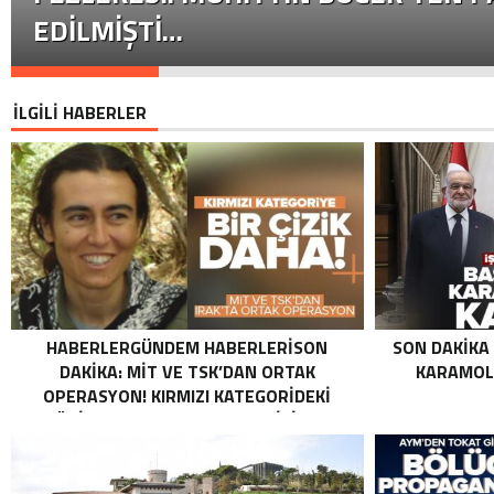
EDILMIŞTI…
İLGİLİ HABERLER
HABERLERGÜNDEM HABERLERISON
SON DAKIKA
DAKIKA: MİT VE TSK’DAN ORTAK
KARAMOLL
OPERASYON! KIRMIZI KATEGORIDEKI
TERÖRIST NAZLI TAŞPINAR ETKISIZ HALE
GETIRILDI SON DAKIKA: MİT VE TSK’DAN
ORTAK OPERASYON! KIRMIZI
KATEGORIDEKI TERÖRIST NAZLI