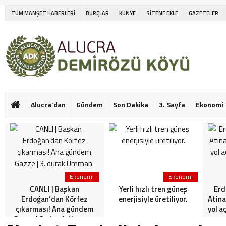
TÜM MANŞET HABERLERİ
BURÇLAR
KÜNYE
SİTENE EKLE
GAZETELER
Alucra’dan
Gündem
Son Dakika
3. Sayfa
Ekonomi
Ekonomi
Ekonomi
CANLI | Başkan
Yerli hızlı tren güneş
Erd
Erdoğan’dan Körfez
enerjisiyle üretiliyor.
Atina
çıkarması! Ana gündem
yol a
Gazze | 3. durak Umman.