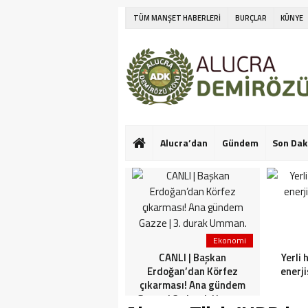
TÜM MANŞET HABERLERİ
BURÇLAR
KÜNYE
Alucra’dan
Gündem
Son Dak
Ekonomi
Ekonomi
Netanyahu’nun Türk
CANLI | Başkan
Yerli 
askeri korkusu! İlk kez
Erdoğan’dan Körfez
enerji
konuştu: Bu konuda güçlü
çıkarması! Ana gündem
görüşlerim var
Gazze | 3. durak Umman.