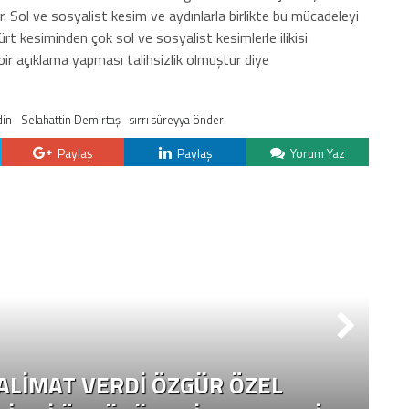
r. Sol ve sosyalist kesim ve aydınlarla birlikte bu mücadeleyi
t kesiminden çok sol ve sosyalist kesimlerle ilikisi
bir açıklama yapması talihsizlik olmuştur diye
in
Selahattin Demirtaş
sırrı süreyya önder
Paylaş
Paylaş
Yorum Yaz
S
TALIMAT VERDI ÖZGÜR ÖZEL
B