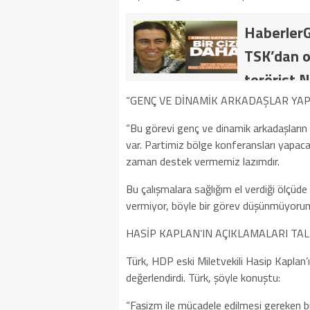
HaberlerG
TSK’dan o
terörist N
dakika: M
“GENÇ VE DİNAMİK ARKADAŞLAR YAP
kategoride
“Bu görevi genç ve dinamik arkadaşların
var. Partimiz bölge konferansları yapaca
getirildi .
zaman destek vermemiz lazımdır.
Bu çalışmalara sağlığım el verdiği ölçüde 
vermiyor, böyle bir görev düşünmüyorum
HASİP KAPLAN’IN AÇIKLAMALARI TAL
Türk, HDP eski Miletvekili Hasip Kaplan’ı
değerlendirdi. Türk, şöyle konuştu:
“Faşizm ile mücadele edilmesi gereken bir