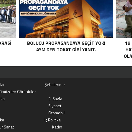
LI
I .
KRASI
BÖLÜCÜ PROPAGANDAYA GEÇIT YOK!
19
AYM’DEN TOKAT GIBI YANIT.
HA
OLA
lar
Şehitlerimiz
ümüzden Görüntüler
ika
3. Sayfa
Siyaset
Otomobil
ika
İç Politika
ür Sanat
Kadın