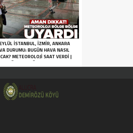
 EYLÜL İSTANBUL, İZMIR, ANKARA
VA DURUMU: BUGÜN HAVA NASIL
CAK? METEOROLOJI SAAT VERDI |
SAĞANAK YAĞIŞ UYARISI.