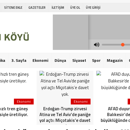
SİTENE EKLE
GAZETELER
İLETİŞİM
ÜYE OL
ÜYE GİRİŞİ
ika
3. Sayfa
Ekonomi
Dünya
Siyaset
Spor
Magazin
Ekonomi
Ekonomi
hızlı tren güneş
Erdoğan-Trump zirvesi
AFAD duyur
siyle üretiliyor.
Atina ve Tel Aviv’de paniğe
Balıkesir’de
yol açtı: Miçotakis’e davet
büyüklüğünde 
yok.