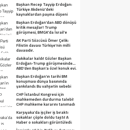
Başkan Recep Tayyip Erdoğan:
Türkiye Akdeniz’deki
kaynaklardan payına düşeni
alacak.
Başkan Erdoğan’dan ABD dönüşü
kritik mesajlar! Trump
görüşmesi, BMGK’da İsrail’e
tepkiler, Gazze ve Filistin
AK Parti Sözcüsü Ömer Çelik:
meselesi….
Filistin davası Türkiye’nin milli
davasıdır.
dakikalar kaldı! Gözler Başkan
Erdoğan-Trump görüşmesinde…
ABD’den Başkan’a özel konuk evi.
Başkan Erdoğan’ın tarihi BM
konuşması dünya basınında
yankılandı: Bu vahşetin sebebi
olabilir mi?
CHP İstanbul Kongresi için
mahkemeden durdurma talebi!
CHP mahkeme kararını tanımadı
Karşıyaka’da işçiler iş bıraktı
sokaklar çöple doldu taştı! A
Haber o sokakları görüntüledi:
Fareler cirit atıyor