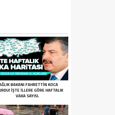
EZLEKESI: MUHITTIN BÖCEK’TEN PARA 
DILMIŞTI…
AĞLIK BAKANI FAHRETTIN KOCA
RDU! İŞTE ILLERE GÖRE HAFTALIK
VAKA SAYISI.