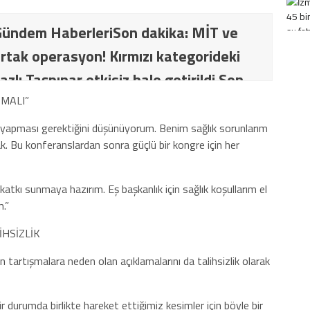
ündem HaberleriSon dakika: MİT ve
rtak operasyon! Kırmızı kategorideki
azlı Taşpınar etkisiz hale getirildi Son
İT ve TSK’dan ortak operasyon! Kırmızı
MALI”
ki terörist Nazlı Taşpınar etkisiz hale
 yapması gerektiğini düşünüyorum. Benim sağlık sorunlarım
k. Bu konferanslardan sonra güçlü bir kongre için her
katkı sunmaya hazırım. Eş başkanlık için sağlık koşullarım el
.”
İHSİZLİK
n tartışmalara neden olan açıklamalarını da talihsizlik olarak
 durumda birlikte hareket ettiğimiz kesimler için böyle bir