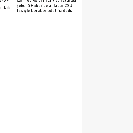
İzmir’de 45 bin TL’lik su faturası
şoku! A Haber’de anlattı: İZSU
faiziyle beraber ödetiriz dedi.