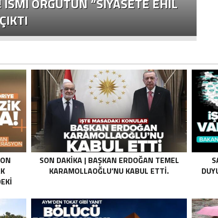
! İSMI ÖRGÜTÜN “SIYASETE EHIL
F
ÇIKTI
E
SON
SON DAKIKA | BAŞKAN ERDOĞAN TEMEL
S
AK
KARAMOLLAOĞLU’NU KABUL ETTI.
DUYU
EKI
Z HALE
K’DAN