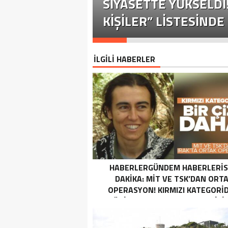
SIYASETTE YÜKSELDI
KIŞILER” LISTESINDE 
İLGİLİ HABERLER
HABERLERGÜNDEM HABERLERI
DAKIKA: MİT VE TSK’DAN ORT
OPERASYON! KIRMIZI KATEGORID
TERÖRIST NAZLI TAŞPINAR ETKISI
GETIRILDI SON DAKIKA: MİT VE TS
ORTAK OPERASYON! KIRMIZI