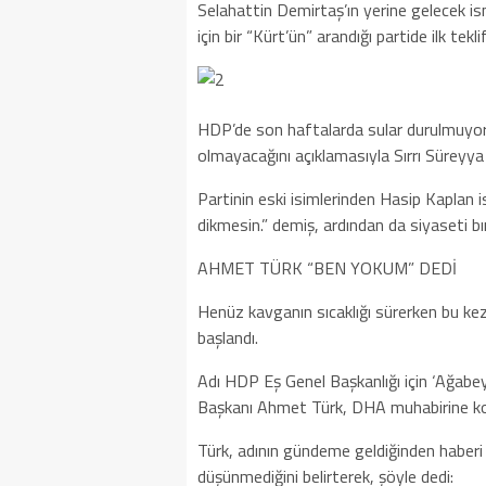
Selahattin Demirtaş’ın yerine gelecek is
için bir “Kürt’ün” arandığı partide ilk tekl
HDP’de son haftalarda sular durulmuyor.
olmayacağını açıklamasıyla Sırrı Süreyya
Partinin eski isimlerinden Hasip Kaplan 
dikmesin.” demiş, ardından da siyaseti bır
AHMET TÜRK “BEN YOKUM” DEDİ
Henüz kavganın sıcaklığı sürerken bu ke
başlandı.
Adı HDP Eş Genel Başkanlığı için ‘Ağab
Başkanı Ahmet Türk, DHA muhabirine k
Türk, adının gündeme geldiğinden haberi o
düşünmediğini belirterek, şöyle dedi: