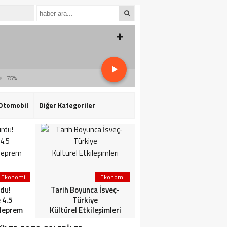
75%
Otomobil
Diğer Kategoriler
Ekonomi
Ekonomi
3. Sayfa
du!
Tarih Boyunca İsveç-
HaberlerGündem
 4.5
Türkiye
HaberleriSon dakika: Mİ
deprem
Kültürel Etkileşimleri
ve TSK’dan ortak
operasyon! Kırmızı