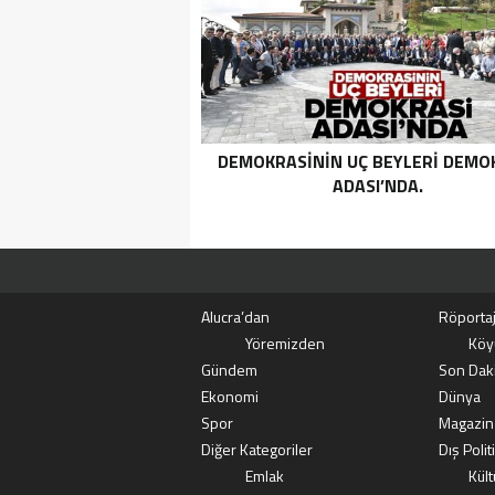
KATEGORIDEKI TERÖRIST NAZ
TAŞPINAR ETKISIZ HALE GETIRILD
DEMOKRASININ UÇ BEYLERI DEMO
ADASI’NDA.
Alucra’dan
Röportaj
Yöremizden
Köy
Gündem
Son Dak
Ekonomi
Dünya
Spor
Magazin
Diğer Kategoriler
Dış Polit
Emlak
Kült