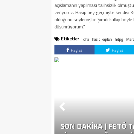
açıklamanın yapılması talihsizlik olmuştu
veriyoruz. Hasip bey geçmişte kendisi Kür
olduğunu söylemiştir. Şimdi kalkıp böyle 
düşünrüyorum.”
Etiketler :
dha
hasip kaplan
hdpğ
Mard
Paylaş
Paylaş
SON DAKİKA | FETÖ 