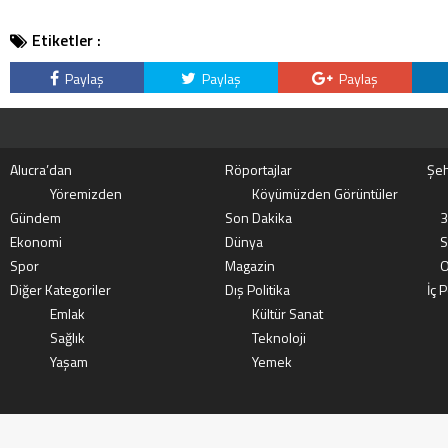
Etiketler :
Paylaş
Paylaş
Paylaş
Alucra’dan
Röportajlar
Şeh
Yöremizden
Köyümüzden Görüntüler
Gündem
Son Dakika
3
Ekonomi
Dünya
S
Spor
Magazin
O
Diğer Kategoriler
Dış Politika
İç P
Emlak
Kültür Sanat
Sağlık
Teknoloji
Yaşam
Yemek