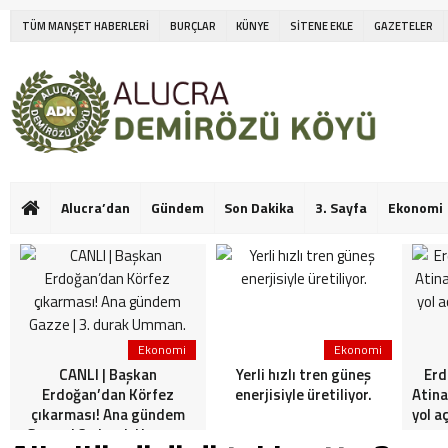
TÜM MANŞET HABERLERİ
BURÇLAR
KÜNYE
SİTENE EKLE
GAZETELER
Alucra’dan
Gündem
Son Dakika
3. Sayfa
Ekonomi
Ekonomi
Ekonomi
CANLI | Başkan
Yerli hızlı tren güneş
Erd
Erdoğan’dan Körfez
enerjisiyle üretiliyor.
Atina
çıkarması! Ana gündem
yol a
Gazze | 3. durak Umman.