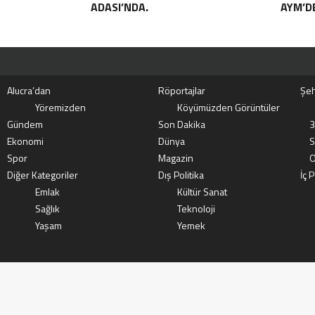
ADASI’NDA.
AYM’DE
Alucra’dan
Röportajlar
Şeh
Yöremizden
Köyümüzden Görüntüler
Gündem
Son Dakika
3
Ekonomi
Dünya
S
Spor
Magazin
O
Diğer Kategoriler
Dış Politika
İç P
Emlak
Kültür Sanat
Sağlık
Teknoloji
Yaşam
Yemek