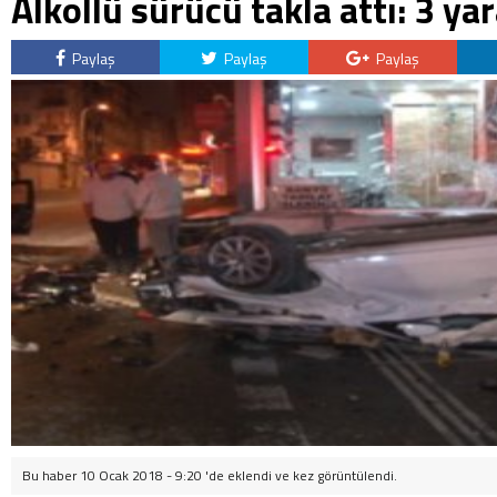
Alkollü sürücü takla attı: 3 yar
Paylaş
Paylaş
Paylaş
Bu haber 10 Ocak 2018 - 9:20 'de eklendi ve
kez görüntülendi.