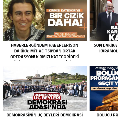
HABERLERGÜNDEM HABERLERISON
SON DAKIKA
DAKIKA: MİT VE TSK’DAN ORTAK
KARAMOLL
OPERASYON! KIRMIZI KATEGORIDEKI
TERÖRIST NAZLI TAŞPINAR ETKISIZ HALE
GETIRILDI SON DAKIKA: MİT VE TSK’DAN
ORTAK OPERASYON! KIRMIZI
KATEGORIDEKI TERÖRIST NAZLI
TAŞPINAR ETKISIZ HALE GETIRILDI .
DEMOKRASININ UÇ BEYLERI DEMOKRASI
BÖLÜCÜ PR