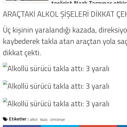
terörist Nazlı Taşpınar etkis
dakika: MİT ve TSK’dan orta
ARAÇTAKİ ALKOL ŞİŞELERİ DİKKAT ÇE
kategorideki terörist Nazlı 
Üç kişinin yaralandığı kazada, direksiy
getirildi .
kaybederek takla atan araçtan yola saçıl
dikkat çekti.
Etiketler :
alkol
kaza
ümraniye