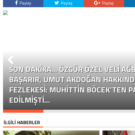
Paylaş
Paylaş
Paylaş
SON DAKİKA… ÖZGÜR ÖZEL VELI AĞB
BAŞARIR, UMUT AKDOĞAN HAKKIND
FEZLEKESI: MUHITTIN BÖCEK’TEN P
EDILMIŞTI…
İLGİLİ HABERLER