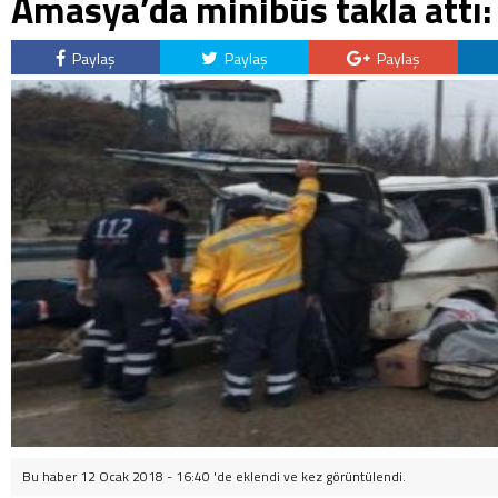
Amasya’da minibüs takla attı: 
Paylaş
Paylaş
Paylaş
Bu haber 12 Ocak 2018 - 16:40 'de eklendi ve
kez görüntülendi.