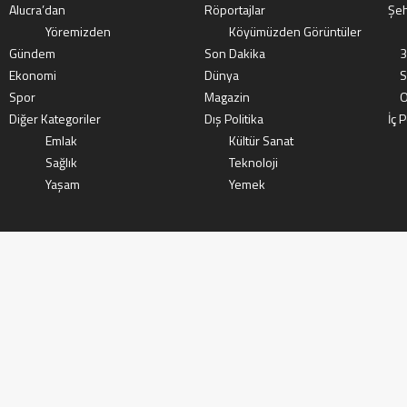
Alucra’dan
Röportajlar
Şeh
Yöremizden
Köyümüzden Görüntüler
Gündem
Son Dakika
3
Ekonomi
Dünya
S
Spor
Magazin
O
Diğer Kategoriler
Dış Politika
İç P
Emlak
Kültür Sanat
Sağlık
Teknoloji
Yaşam
Yemek