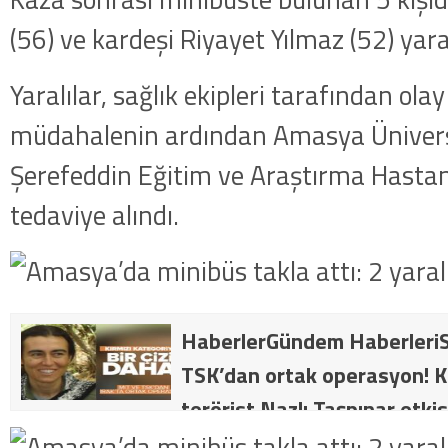
(56) ve kardeşi Riyayet Yılmaz (52) yara
Yaralılar, sağlık ekipleri tarafından olay
müdahalenin ardından Amasya Ünivers
Şerefeddin Eğitim ve Araştırma Hastane
tedaviye alındı.
HaberlerGündem HaberleriS
TSK’dan ortak operasyon! Kı
terörist Nazlı Taşpınar etkis
dakika: MİT ve TSK’dan orta