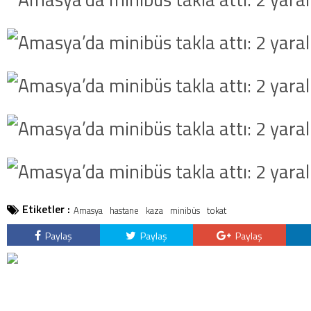
kategorideki terörist Nazlı 
getirildi .
Etiketler :
Amasya
hastane
kaza
minibüs
tokat
Paylaş
Paylaş
Paylaş