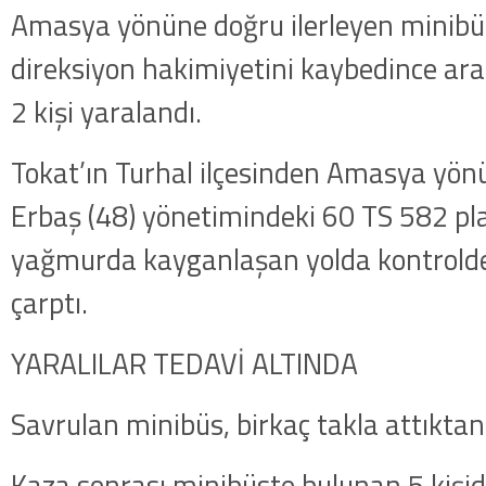
Amasya yönüne doğru ilerleyen minibü
direksiyon hakimiyetini kaybedince ara
2 kişi yaralandı.
Tokat’ın Turhal ilçesinden Amasya yön
Erbaş (48) yönetimindeki 60 TS 582 pla
yağmurda kayganlaşan yolda kontrolde
çarptı.
YARALILAR TEDAVİ ALTINDA
Savrulan minibüs, birkaç takla attıkta
Kaza sonrası minibüste bulunan 5 kişid