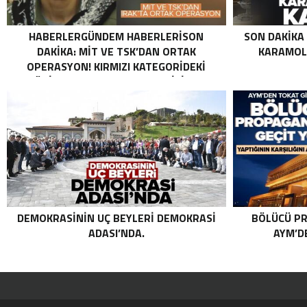
HABERLERGÜNDEM HABERLERISON
SON DAKIKA
DAKIKA: MİT VE TSK’DAN ORTAK
KARAMOLL
OPERASYON! KIRMIZI KATEGORIDEKI
TERÖRIST NAZLI TAŞPINAR ETKISIZ HALE
GETIRILDI SON DAKIKA: MİT VE TSK’DAN
ORTAK OPERASYON! KIRMIZI
KATEGORIDEKI TERÖRIST NAZLI
TAŞPINAR ETKISIZ HALE GETIRILDI .
DEMOKRASININ UÇ BEYLERI DEMOKRASI
BÖLÜCÜ PR
ADASI’NDA.
AYM’DE