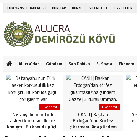
TÜM MANŞET HABERLERİ
BURÇLAR
KÜNYE
SİTENE EKLE
GAZETELER
Alucra’dan
Gündem
Son Dakika
3. Sayfa
Ekonomi
Ekonomi
Ekonomi
Netanyahu’nun Türk
CANLI | Başkan
Ye
askeri korkusu! İlk kez
Erdoğan’dan Körfez
en
konuştu: Bu konuda güçlü
çıkarması! Ana gündem
görüşlerim var
Gazze | 3. durak Umman.