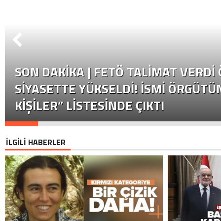
SON DAKİKA | FETÖ TALIMAT VERDI
SIYASETTE YÜKSELDI! İSMI ÖRGÜTÜN
KIŞILER” LISTESINDE ÇIKTI
İLGİLİ HABERLER