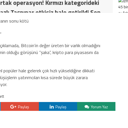
rtak operasyon! Kırmızı kategorideki
azlı Taşpınar etkisiz hale getirildi Son
İT ve TSK’dan ortak operasyon! Kırmızı
ki terörist Nazlı Taşpınar etkisiz hale
”
ıklamada, Bitcoin’in değer üreten bir varlık olmadığını
inin olduğu görüşünü “şaka”, kripto para piyasasını da
l popüler hale gelerek çok hızlı yükseldiğine dikkati
üşüşlerin yatırımcıları kısa sürede büyük zarara
yor.
ett
Paylaş
Paylaş
Yorum Yaz