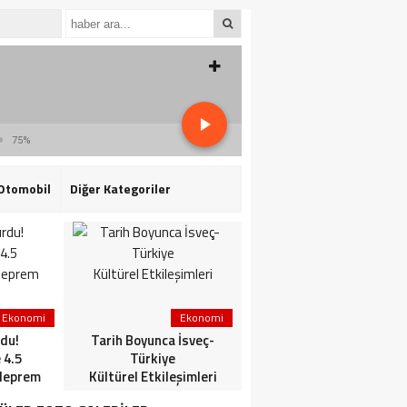
75%
Otomobil
Diğer Kategoriler
Ekonomi
Ekonomi
3. Sayfa
du!
Tarih Boyunca İsveç-
HaberlerGündem
 4.5
Türkiye
HaberleriSon dakika: Mİ
deprem
Kültürel Etkileşimleri
ve TSK’dan ortak
operasyon! Kırmızı