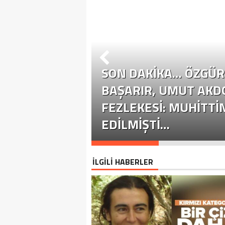
SON DAKİKA… ÖZGÜR 
ÜR ÖZEL
BAŞARIR, UMUT AKD
YASETE EHIL
FEZLEKESI: MUHITTI
EDILMIŞTI…
İLGİLİ HABERLER