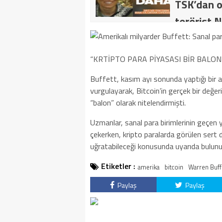
TSK’dan o
terörist N
dakika: M
kategoride
“KRTİPTO PARA PİYASASI BİR BALON
getirildi .
Buffett, kasım ayı sonunda yaptığı bir aç
vurgulayarak, Bitcoin’in gerçek bir değer
“balon” olarak nitelendirmişti.
Uzmanlar, sanal para birimlerinin geçen yı
çekerken, kripto paralarda görülen sert d
uğratabileceği konusunda uyarıda bulunu
Etiketler :
amerika
bitcoin
Warren Buff
Paylaş
Paylaş