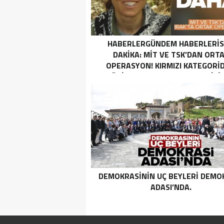
HABERLERGÜNDEM HABERLERI
DAKIKA: MİT VE TSK’DAN ORT
OPERASYON! KIRMIZI KATEGORID
TERÖRIST NAZLI TAŞPINAR ETKISI
GETIRILDI SON DAKIKA: MİT VE TS
ORTAK OPERASYON! KIRMIZI
KATEGORIDEKI TERÖRIST NAZ
TAŞPINAR ETKISIZ HALE GETIRILD
DEMOKRASININ UÇ BEYLERI DEMO
ADASI’NDA.