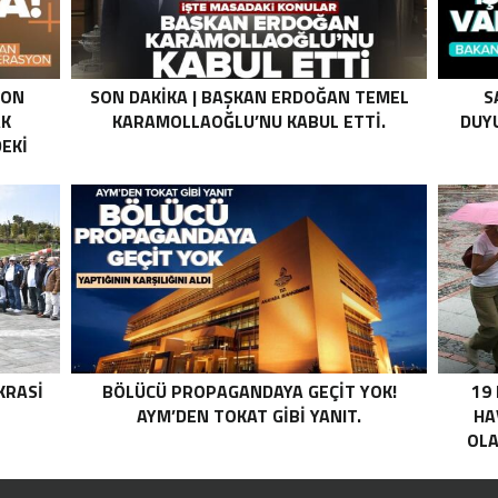
SON
SON DAKIKA | BAŞKAN ERDOĞAN TEMEL
S
AK
KARAMOLLAOĞLU’NU KABUL ETTI.
DUYU
EKI
Z HALE
K’DAN
LI
I .
KRASI
BÖLÜCÜ PROPAGANDAYA GEÇIT YOK!
19
AYM’DEN TOKAT GIBI YANIT.
HA
OLA