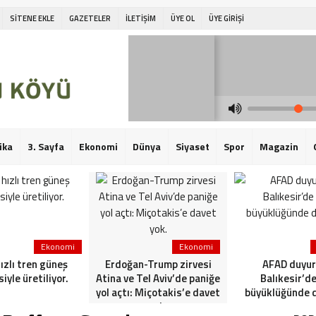
SİTENE EKLE
GAZETELER
İLETİŞİM
ÜYE OL
ÜYE GİRİŞİ
ika
3. Sayfa
Ekonomi
Dünya
Siyaset
Spor
Magazin
Ekonomi
Ekonomi
hızlı tren güneş
Erdoğan-Trump zirvesi
AFAD duyur
siyle üretiliyor.
Atina ve Tel Aviv’de paniğe
Balıkesir’de
yol açtı: Miçotakis’e davet
büyüklüğünde 
yok.