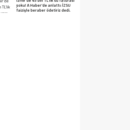
İzmir’de 45 bin TL’lik su faturası
şoku! A Haber’de anlattı: İZSU
faiziyle beraber ödetiriz dedi.