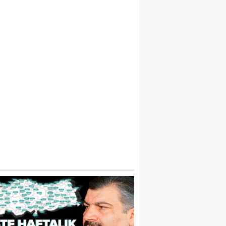
IN SEDDI NEDEN YAPILDI VE TÜRKLER 
APILDI? ÇIN SEDDININ YAPILMA SEBEPL