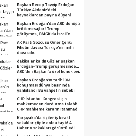
Başkan Recep Tayyip Erdoğan:
Türkiye Akdeniz’deki
kaynaklardan payına düşeni
alacak.
Başkan Erdoğan’dan ABD dönüşü
kritik mesajlar! Trump
görüşmesi, BMGK’da İsrail’e
tepkiler, Gazze ve Filistin
AK Parti Sözcüsü Ömer Çelik:
meselesi….
Filistin davası Türkiye’nin milli
davasıdır.
dakikalar kaldı! Gözler Başkan
Erdoğan-Trump görüşmesinde…
ABD’den Başkan’a özel konuk evi.
Başkan Erdoğan’ın tarihi BM
konuşması dünya basınında
yankılandı: Bu vahşetin sebebi
olabilir mi?
CHP İstanbul Kongresi için
mahkemeden durdurma talebi!
CHP mahkeme kararını tanımadı
Karşıyaka’da işçiler iş bıraktı
sokaklar çöple doldu taştı! A
Haber o sokakları görüntüledi:
Fareler cirit atıyor