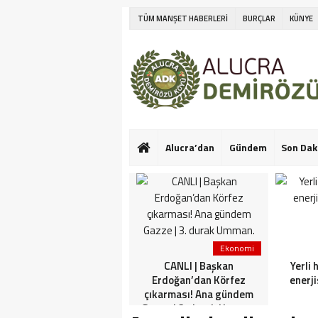
TÜM MANŞET HABERLERİ
BURÇLAR
KÜNYE
Alucra’dan
Gündem
Son Dak
Ekonomi
Ekonomi
Netanyahu’nun Türk
CANLI | Başkan
Yerli 
askeri korkusu! İlk kez
Erdoğan’dan Körfez
enerji
konuştu: Bu konuda güçlü
çıkarması! Ana gündem
görüşlerim var
Gazze | 3. durak Umman.