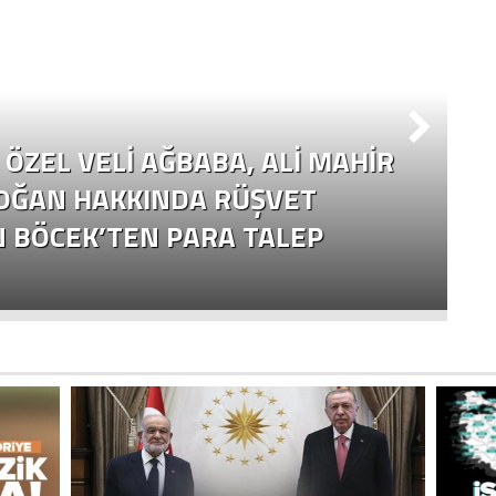
ÖZEL VELI AĞBABA, ALI MAHIR
OĞAN HAKKINDA RÜŞVET
N BÖCEK’TEN PARA TALEP
Ç
Y