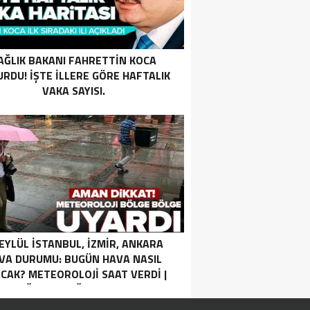
AĞLIK BAKANI FAHRETTIN KOCA
RDU! İŞTE ILLERE GÖRE HAFTALIK
VAKA SAYISI.
 EYLÜL İSTANBUL, İZMIR, ANKARA
VA DURUMU: BUGÜN HAVA NASIL
CAK? METEOROLOJI SAAT VERDI |
SAĞANAK YAĞIŞ UYARISI.