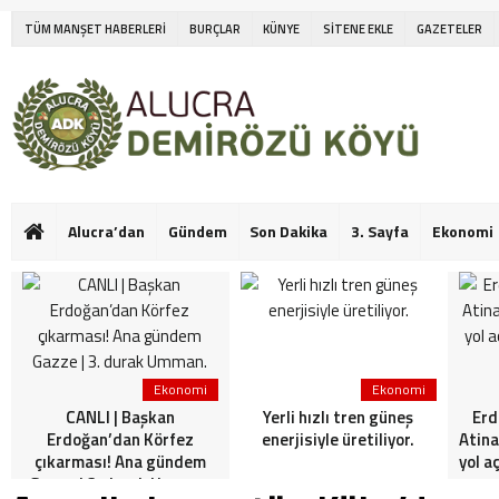
TÜM MANŞET HABERLERİ
BURÇLAR
KÜNYE
SİTENE EKLE
GAZETELER
Alucra’dan
Gündem
Son Dakika
3. Sayfa
Ekonomi
Ekonomi
Ekonomi
CANLI | Başkan
Yerli hızlı tren güneş
Erd
Erdoğan’dan Körfez
enerjisiyle üretiliyor.
Atina
çıkarması! Ana gündem
yol a
Gazze | 3. durak Umman.