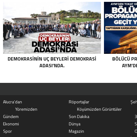
GETIRILDI SON DAKIKA: MİT VE TSK’DAN
ORTAK OPERASYON! KIRMIZI
KATEGORIDEKI TERÖRIST NAZLI
TAŞPINAR ETKISIZ HALE GETIRILDI .
DEMOKRASININ UÇ BEYLERI DEMOKRASI
BÖLÜCÜ PR
ADASI’NDA.
AYM’DE
Alucra’dan
Röportajlar
Şeh
Yöremizden
Köyümüzden Görüntüler
Gündem
Son Dakika
3
Ekonomi
Dünya
S
Spor
Magazin
O