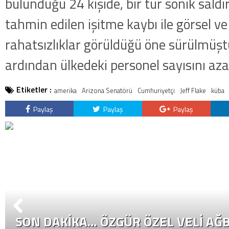
bulunduğu 24 kişide, bir tür sonik sald
tahmin edilen işitme kaybı ile görsel ve 
rahatsızlıklar görüldüğü öne sürülmüşt
ardından ülkedeki personel sayısını aza
Etiketler :
amerika
Arizona Senatörü
Cumhuriyetçi
Jeff Flake
küba
Paylaş
Paylaş
Paylaş
SON DAKİKA… ÖZGÜR ÖZEL VELI AĞB