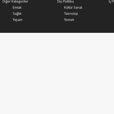
Diğer Kategoriler
Dış Politika
İç P
Emlak
Kültür Sanat
Sağlık
Teknoloji
Yaşam
Yemek