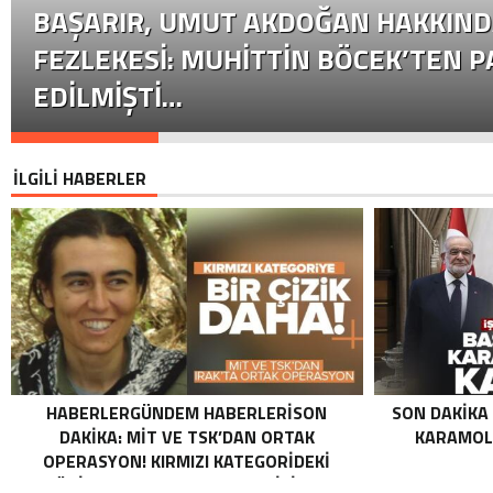
BAŞARIR, UMUT AKDOĞAN HAKKIND
FEZLEKESI: MUHITTIN BÖCEK’TEN P
EDILMIŞTI…
İLGİLİ HABERLER
HABERLERGÜNDEM HABERLERISON
SON DAKIKA
DAKIKA: MİT VE TSK’DAN ORTAK
KARAMOLL
OPERASYON! KIRMIZI KATEGORIDEKI
TERÖRIST NAZLI TAŞPINAR ETKISIZ HALE