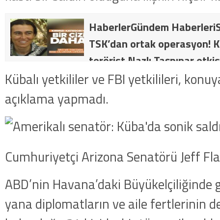
HaberlerGündem HaberleriS
TSK’dan ortak operasyon! Kı
terörist Nazlı Taşpınar etkis
dakika: MİT ve TSK’dan orta
Kübalı yetkililer ve FBI yetkilileri, konuy
kategorideki terörist Nazlı 
açıklama yapmadı.
getirildi .
Cumhuriyetçi Arizona Senatörü Jeff Fl
ABD’nin Havana’daki Büyükelçiliğinde 
yana diplomatların ve aile fertlerinin d