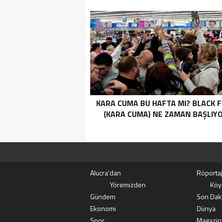
KARA CUMA BU HAFTA MI? BLACK F
(KARA CUMA) NE ZAMAN BAŞLIYO
Alucra’dan
Röportaj
Yöremizden
Köy
Gündem
Son Dak
Ekonomi
Dünya
Spor
Magazin