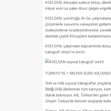
ASELSAN, dünyada sadece birkaç ülkede i
milyar euro’ya yakın döviz çıkışını engell
ASELSAN, yürüttüğü Ar-Ge çalışmalarıyla
çözümlerle savunma sanayisinin gelişimi
sivilleştirilerek ticarileştirilmesine yönel
alandaki çeşitli ihtiyaçların karşılanmas
ASELSAN, çalışmaları kapsamında dünyada
takograf cihazı”nı üretti.
TÜRKiYE’YE 1 MİLYAR EURO KAZAND
Yerli ve milli sayısal takograflar araçlar
Birliği (AB) ülkelerinde tüm kamyon, kam
olarak bulunuyor. AB, Türkiye’den gelen 
Cihazın Türkiye’de benzeri araçlarda kulla
Türkiye, AB ülkeleri ve AB’ye yönelik karay