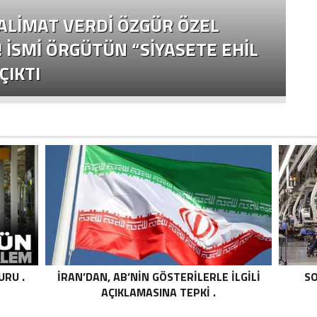
S
TALIMAT VERDI ÖZGÜR ÖZEL
B
! İSMI ÖRGÜTÜN “SIYASETE EHIL
F
ÇIKTI
E
URU .
İRAN’DAN, AB’NIN GÖSTERILERLE ILGILI
SO
AÇIKLAMASINA TEPKI .