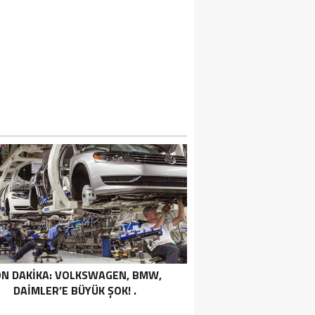
ON DAKİKA… ÖZGÜR ÖZEL VELI AĞBABA,
AŞARIR, UMUT AKDOĞAN HAKKINDA R
EZLEKESI: MUHITTIN BÖCEK’TEN PARA 
DILMIŞTI…
N DAKIKA: VOLKSWAGEN, BMW,
DAIMLER’E BÜYÜK ŞOK! .