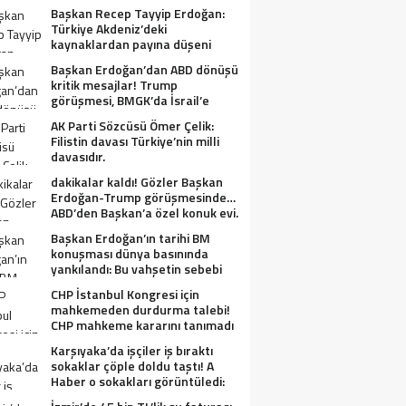
Başkan Recep Tayyip Erdoğan:
Türkiye Akdeniz’deki
kaynaklardan payına düşeni
alacak.
Başkan Erdoğan’dan ABD dönüşü
kritik mesajlar! Trump
görüşmesi, BMGK’da İsrail’e
tepkiler, Gazze ve Filistin
AK Parti Sözcüsü Ömer Çelik:
meselesi….
Filistin davası Türkiye’nin milli
davasıdır.
dakikalar kaldı! Gözler Başkan
Erdoğan-Trump görüşmesinde…
ABD’den Başkan’a özel konuk evi.
Başkan Erdoğan’ın tarihi BM
konuşması dünya basınında
yankılandı: Bu vahşetin sebebi
olabilir mi?
CHP İstanbul Kongresi için
mahkemeden durdurma talebi!
CHP mahkeme kararını tanımadı
Karşıyaka’da işçiler iş bıraktı
sokaklar çöple doldu taştı! A
Haber o sokakları görüntüledi:
Fareler cirit atıyor