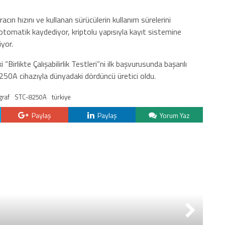
acın hızını ve kullanan sürücülerin kullanım sürelerini
 otomatik kaydediyor, kriptolu yapısıyla kayıt sistemine
iyor.
irlikte Çalışabilirlik Testleri”ni ilk başvurusunda başarılı
8250A cihazıyla dünyadaki dördüncü üretici oldu.
graf
STC-8250A
türkiye
Paylaş
Paylaş
Yorum Yaz