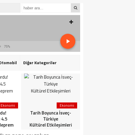
75%
Otomobil
Diğer Kategoriler
Ekonomi
Ekonomi
3. Sayfa
du!
Tarih Boyunca İsveç-
HaberlerGündem
 4.5
Türkiye
HaberleriSon dakika: Mİ
deprem
Kültürel Etkileşimleri
ve TSK’dan ortak
operasyon! Kırmızı