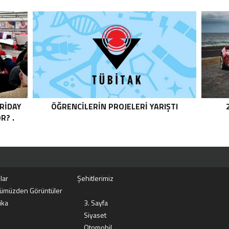
RIDAY
ÖĞRENCILERIN PROJELERI YARIŞTI
R? .
lar
Şehitlerimiz
ümüzden Görüntüler
ika
3. Sayfa
Siyaset
Otomobil