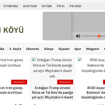
SİTENE EKLE
GAZETELER
İLETİŞİM
ÜYE OL
ÜYE GİRİŞİ
ika
3. Sayfa
Ekonomi
Dünya
Siyaset
Spor
Magazin
Ekonomi
Ekonomi
hızlı tren güneş
Erdoğan-Trump zirvesi
AFAD duyur
siyle üretiliyor.
Atina ve Tel Aviv’de paniğe
Balıkesir’de
yol açtı: Miçotakis’e davet
büyüklüğünde 
yok.