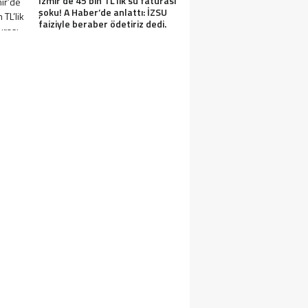
İzmir’de 45 bin TL’lik su faturası
şoku! A Haber’de anlattı: İZSU
faiziyle beraber ödetiriz dedi.