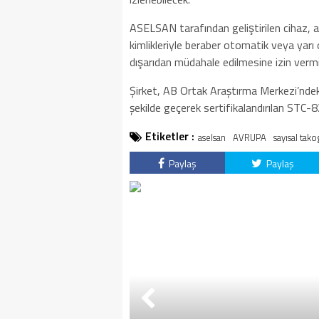
ASELSAN tarafından geliştirilen cihaz, ar
kimlikleriyle beraber otomatik veya yarı
dışarıdan müdahale edilmesine izin verm
Şirket, AB Ortak Araştırma Merkezi’ndeki “B
şekilde geçerek sertifikalandırılan STC-
Etiketler :
aselsan
AVRUPA
sayısal tako
Paylaş
Paylaş