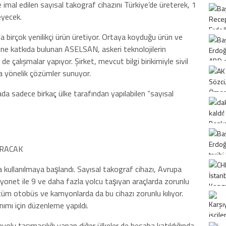
mal edilen sayısal takograf cihazını Türkiye’de üreterek, 1
eyecek.
 birçok yenilikçi ürün üretiyor. Ortaya koyduğu ürün ve
ne katkıda bulunan ASELSAN, askeri teknolojilerin
ik de çalışmalar yapıyor. Şirket, mevcut bilgi birikimiyle sivil
ına yönelik çözümler sunuyor.
 sadece birkaç ülke tarafından yapılabilen “sayısal
IRACAK
da kullanılmaya başlandı. Sayısal takograf cihazı, Avrupa
yonet ile 9 ve daha fazla yolcu taşıyan araçlarda zorunlu
tüm otobüs ve kamyonlarda da bu cihazı zorunlu kılıyor.
nımı için düzenleme yapıldı.
olu taşımacılığı yapan diğer ülkeler de hesaba katıldığında,