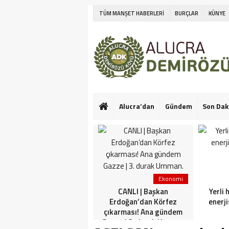
TÜM MANŞET HABERLERİ
BURÇLAR
KÜNYE
Alucra’dan
Gündem
Son Dak
Ekonomi
Ekonomi
Netanyahu’nun Türk
CANLI | Başkan
Yerli 
askeri korkusu! İlk kez
Erdoğan’dan Körfez
enerji
konuştu: Bu konuda güçlü
çıkarması! Ana gündem
görüşlerim var
Gazze | 3. durak Umman.