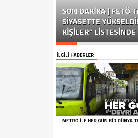
SON DAKİKA | FETÖ 
SIYASETTE YÜKSELDI
KIŞILER” LISTESINDE 
İLGİLİ HABERLER
METRO ILE HER GÜN BIR DÜNYA T