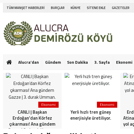
TÜM MANŞET HABERLERİ
BURÇLAR
KÜNYE
SİTENE EKLE
GAZETELER
Alucra’dan
Gündem
Son Dakika
3. Sayfa
Ekonomi
Ekonomi
Ekonomi
CANLI | Başkan
Yerli hızlı tren güneş
Erd
Erdoğan’dan Körfez
enerjisiyle üretiliyor.
Atina
çıkarması! Ana gündem
yol a
Gazze | 3. durak Umman.