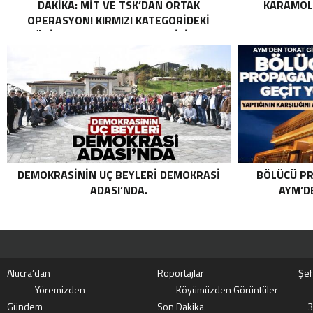
DAKIKA: MİT VE TSK’DAN ORTAK
KARAMOLL
OPERASYON! KIRMIZI KATEGORIDEKI
TERÖRIST NAZLI TAŞPINAR ETKISIZ HALE
GETIRILDI SON DAKIKA: MİT VE TSK’DAN
ORTAK OPERASYON! KIRMIZI
KATEGORIDEKI TERÖRIST NAZLI
TAŞPINAR ETKISIZ HALE GETIRILDI .
DEMOKRASININ UÇ BEYLERI DEMOKRASI
BÖLÜCÜ PR
ADASI’NDA.
AYM’DE
Alucra’dan
Röportajlar
Şeh
Yöremizden
Köyümüzden Görüntüler
Gündem
Son Dakika
3