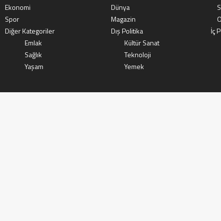
Ekonomi
Dünya
S
Spor
Magazin
O
Diğer Kategoriler
Dış Politika
İç P
Emlak
Kültür Sanat
Sağlık
Teknoloji
Yaşam
Yemek