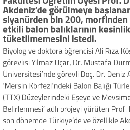
Fakültesi Öğretim Üyesi Prof. D
Akdeniz’de görülmeye başlanan 
siyanürden bin 200, morfinden 
etkili balon balıklarının kesinli
tüketilmemesini istedi.
Biyolog ve doktora öğrencisi Ali Rıza K
görevlisi Yılmaz Uçar, Dr. Mustafa Dur
Üniversitesi’nde görevli Doç. Dr. Deniz Ay
‘Mersin Körfezi’ndeki Balon Balığı Türl
(TTX) Düzeylerindeki Eşeye ve Mevsime
Belirlenmesi’ adlı projeyi yürüten Prof. 
son dönemde Türkiye’de ve özellikle A