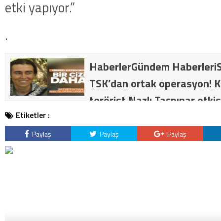
etki yapıyor.”
.
HaberlerGündem HaberleriS
TSK’dan ortak operasyon! Kı
terörist Nazlı Taşpınar etkis
dakika: MİT ve TSK’dan orta
Etiketler :
kategorideki terörist Nazlı 
Paylaş
Paylaş
Paylaş
getirildi .