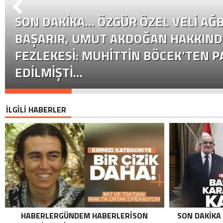
SON DAKİKA… ÖZGÜR ÖZEL VELI AĞB
BAŞARIR, UMUT AKDOĞAN HAKKIND
FEZLEKESI: MUHITTIN BÖCEK’TEN P
EDILMIŞTI…
İLGİLİ HABERLER
HABERLERGÜNDEM HABERLERISON
SON DAKIKA