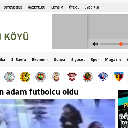
SİTENE EKLE
GAZETELER
İLETİŞİM
ÜYE OL
ÜYE GİRİŞİ
ika
3. Sayfa
Ekonomi
Dünya
Siyaset
Spor
Magazin
n adam futbolcu oldu
BEŞ
TO