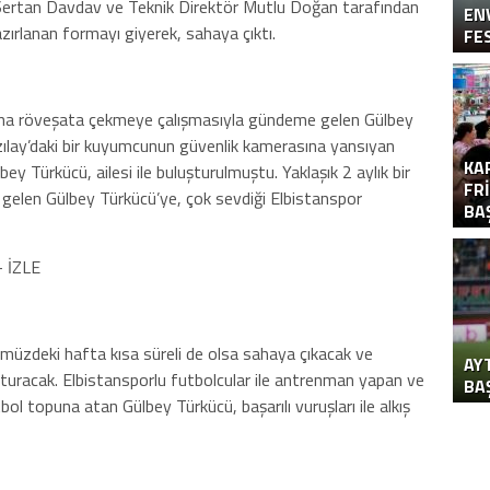
Sertan Davdav ve Teknik Direktör Mutlu Doğan tarafından
EN
azırlanan formayı giyerek, sahaya çıktı.
FES
ona röveşata çekmeye çalışmasıyla gündeme gelen Gülbey
ızılay’daki bir kuyumcunun güvenlik kamerasına yansıyan
KA
y Türkücü, ailesi ile buluşturulmuştu. Yaklaşık 2 aylık bir
FR
 gelen Gülbey Türkücü’ye, çok sevdiği Elbistanspor
BAŞ
– İZLE
müzdeki hafta kısa süreli de olsa sahaya çıkacak ve
AY
turacak. Elbistansporlu futbolcular ile antrenman yapan ve
BA
l topuna atan Gülbey Türkücü, başarılı vuruşları ile alkış