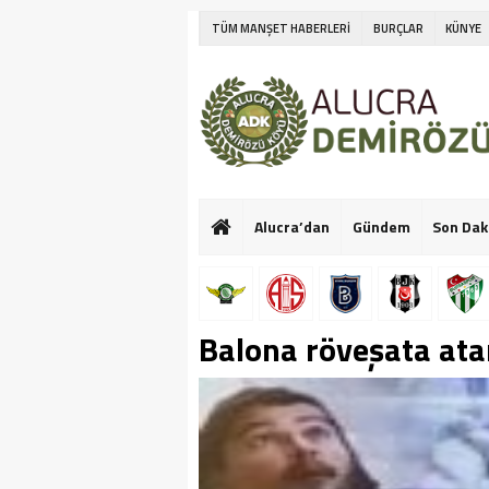
TÜM MANŞET HABERLERİ
BURÇLAR
KÜNYE
Alucra’dan
Gündem
Son Dak
Balona röveşata ata