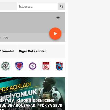
75%
Otomobil
Diğer Kategoriler
IKTAŞ’A IKI ŞOK BIRDEN! CENK
SUN VE ABOUBAKAR, PFDK’YA SEVK