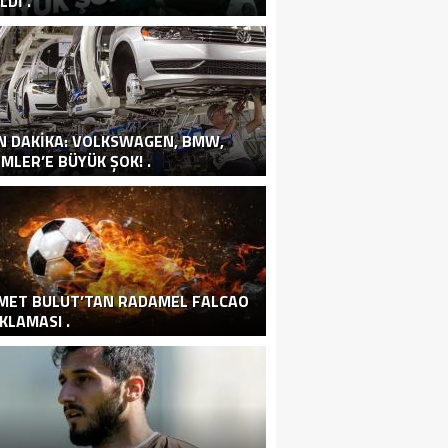
LDI .
N DAKIKA: VOLKSWAGEN, BMW,
MLER’E BÜYÜK ŞOK! .
MET BULUT’TAN RADAMEL FALCAO
KLAMASI .