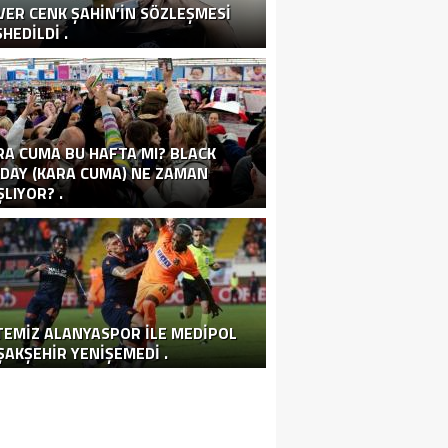
VER CENK ŞAHIN’IN SÖZLEŞMESI
HEDILDI .
RA CUMA BU HAFTA MI? BLACK
IDAY (KARA CUMA) NE ZAMAN
LIYOR? .
TEMIZ ALANYASPOR ILE MEDIPOL
ŞAKŞEHIR YENIŞEMEDI .