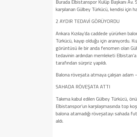
Burada Elbistanspor Kulüp Başkanı Av. 
karşılanan Gülbey Türkücü, kendisi için h
2 AYDIR TEDAVİ GÖRÜYORDU
Ankara Kızılay’da caddede yürürken bal
Türkücü, kayıp olduğu için aranıyordu. K
görüntüsü ile bir anda fenomen olan Gülbe
tedavinin ardından memleketi Elbistan’a
tarafından sürpriz yapıldı.
Balona röveşata atmaya çalışan adam 
SAHADA RÖVEŞATA ATTI
Takıma kabul edilen Gülbey Türkücü, önü
Elbistanspor’un karşılaşmasında top koş
balona atamadığı röveşatayı sahada futbo
aldı.