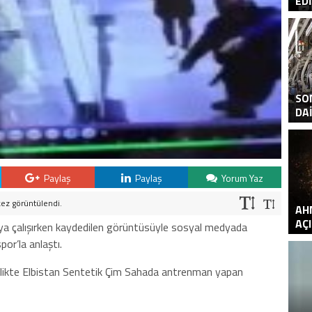
EDI
SO
DAI
Paylaş
Paylaş
Yorum Yaz
kez görüntülendi.
AH
AÇI
ya çalışırken kaydedilen görüntüsüyle sosyal medyada
or’la anlaştı.
birlikte Elbistan Sentetik Çim Sahada antrenman yapan