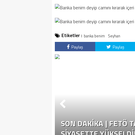
kategoride
getirildi .
Etiketler :
banka benim
Seyhan
Paylaş
Paylaş
SON DAKİKA | FETÖ 
SIYASETTE YÜKSELDI