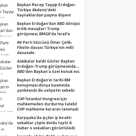
Başkan Recep Tayyip Erdoğan:
Türkiye Akdeniz’deki
kaynaklardan payına düşeni
alacak.
Başkan Erdoğan’dan ABD dönüşü
kritik mesajlar! Trump
görüşmesi, BMGK’da İsrail’e
tepkiler, Gazze ve Filistin
AK Parti Sözcüsü Ömer Çelik:
meselesi….
Filistin davası Türkiye’nin milli
davasıdır.
dakikalar kaldı! Gözler Başkan
Erdoğan-Trump görüşmesinde…
ABD’den Başkan’a özel konuk evi.
Başkan Erdoğan’ın tarihi BM
konuşması dünya basınında
yankılandı: Bu vahşetin sebebi
olabilir mi?
CHP İstanbul Kongresi için
mahkemeden durdurma talebi!
CHP mahkeme kararını tanımadı
Karşıyaka’da işçiler iş bıraktı
sokaklar çöple doldu taştı! A
Haber o sokakları görüntüledi:
Fareler cirit atıyor