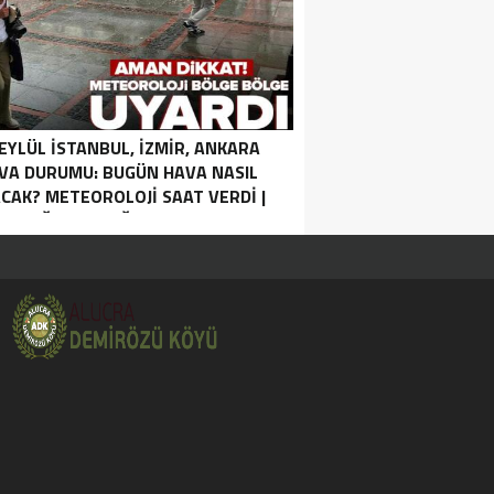
 EYLÜL İSTANBUL, İZMIR, ANKARA
VA DURUMU: BUGÜN HAVA NASIL
CAK? METEOROLOJI SAAT VERDI |
SAĞANAK YAĞIŞ UYARISI.