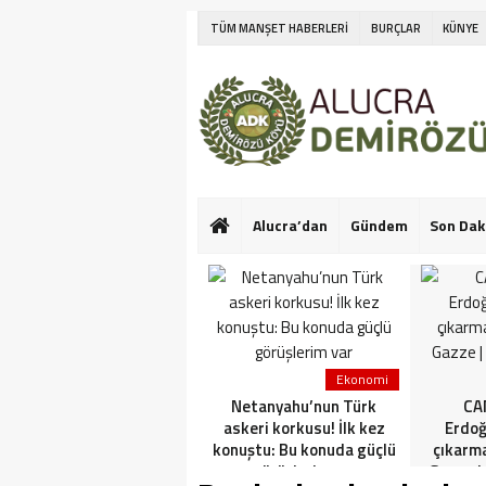
TÜM MANŞET HABERLERİ
BURÇLAR
KÜNYE
Alucra’dan
Gündem
Son Dak
Ekonomi
Netanyahu’nun Türk
CAN
askeri korkusu! İlk kez
Erdoğ
konuştu: Bu konuda güçlü
çıkarm
görüşlerim var
Gazze |