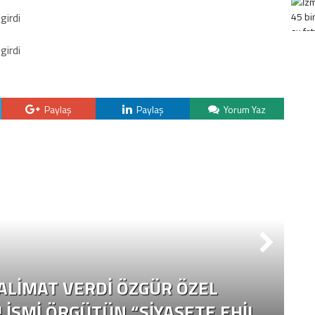
ki terörist Nazlı Taşpınar etkisiz hale
Paylaş
Paylaş
Yorum Yaz
S
TALIMAT VERDI ÖZGÜR ÖZEL
B
! İSMI ÖRGÜTÜN “SIYASETE EHIL
F