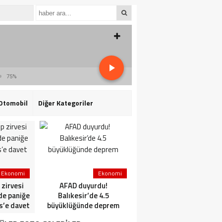
75%
Otomobil
Diğer Kategoriler
Ekonomi
Ekonomi
Ekonomi
zirvesi
AFAD duyurdu!
Tarih Boyunca İsveç-
’de paniğe
Balıkesir’de 4.5
Türkiye
is’e davet
büyüklüğünde deprem
Kültürel Etkileşimleri