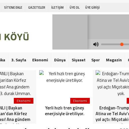
SİTENE EKLE
GAZETELER
İLETİŞİM
ÜYE OL
ÜYE GİRİŞİ
ika
3. Sayfa
Ekonomi
Dünya
Siyaset
Spor
Magazin
Ekonomi
Ekonomi
LI | Başkan
Yerli hızlı tren güneş
Erdoğan-Trump 
an’dan Körfez
enerjisiyle üretiliyor.
Atina ve Tel Aviv
ası! Ana gündem
yol açtı: Miçotak
 3. durak Umman.
yok.