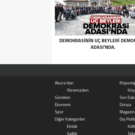
KATEGORIDEKI TERÖRIST NAZ
TAŞPINAR ETKISIZ HALE GETIRILD
DEMOKRASININ UÇ BEYLERI DEMO
ADASI’NDA.
Alucra’dan
Röportaj
Yöremizden
Köy
Gündem
Son Dak
Ekonomi
Dünya
Spor
Magazin
Diğer Kategoriler
Dış Polit
Emlak
Kült
Sağlık
Tekn