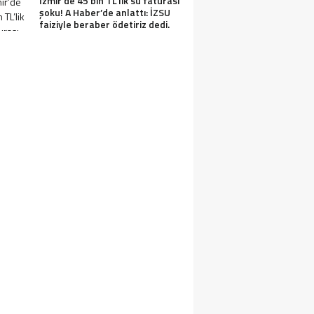
İzmir’de 45 bin TL’lik su faturası
şoku! A Haber’de anlattı: İZSU
faiziyle beraber ödetiriz dedi.
ON DAKİKA… ÖZGÜR ÖZEL VELI AĞBABA,
AŞARIR, UMUT AKDOĞAN HAKKINDA R
EZLEKESI: MUHITTIN BÖCEK’TEN PARA 