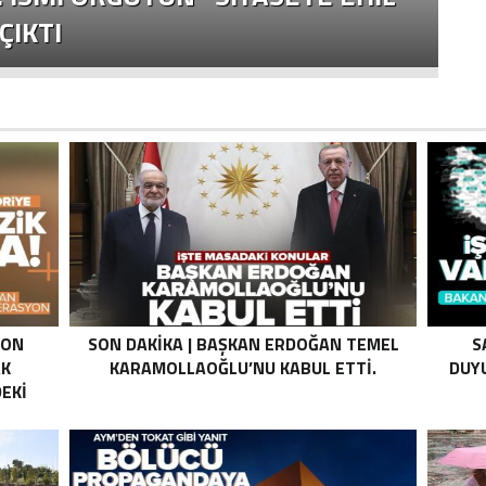
ÇIKTI
E
SON
SON DAKIKA | BAŞKAN ERDOĞAN TEMEL
S
AK
KARAMOLLAOĞLU’NU KABUL ETTI.
DUYU
EKI
Z HALE
K’DAN