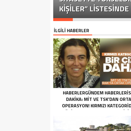
KIŞILER” LISTESINDE 
İLGİLİ HABERLER
HABERLERGÜNDEM HABERLERI
DAKIKA: MİT VE TSK’DAN ORT
OPERASYON! KIRMIZI KATEGORID
TERÖRIST NAZLI TAŞPINAR ETKISI
GETIRILDI SON DAKIKA: MİT VE TS
ORTAK OPERASYON! KIRMIZI