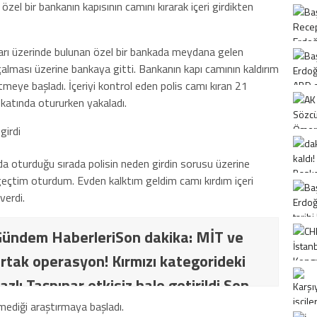
zel bir bankanın kapısının camını kırarak içeri girdikten
arı üzerinde bulunan özel bir bankada meydana gelen
 çalması üzerine bankaya gitti. Bankanın kapı camının kaldırım
 etmeye başladı. İçeriyi kontrol eden polis camı kıran 21
katında otururken yakaladı.
da oturduğu sırada polisin neden girdin sorusu üzerine
eçtim oturdum. Evden kalktım geldim camı kırdım içeri
verdi.
ündem HaberleriSon dakika: MİT ve
rtak operasyon! Kırmızı kategorideki
azlı Taşpınar etkisiz hale getirildi Son
İT ve TSK’dan ortak operasyon! Kırmızı
girmediği araştırmaya başladı.