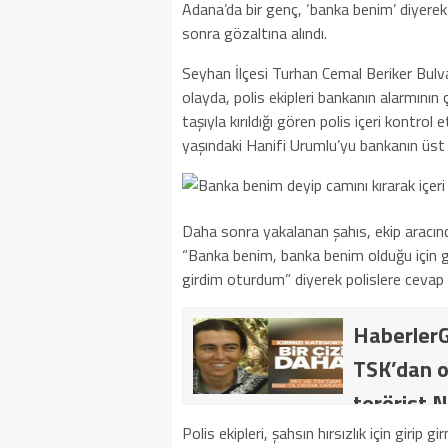
Adana’da bir genç, ‘banka benim’ diyerek ö
sonra gözaltına alındı.
Seyhan İlçesi Turhan Cemal Beriker Bulv
olayda, polis ekipleri bankanın alarmının
taşıyla kırıldığı gören polis içeri kontrol
yaşındaki Hanifi Urumlu’yu bankanın üst 
Daha sonra yakalanan şahıs, ekip aracın
“Banka benim, banka benim olduğu için g
girdim oturdum” diyerek polislere cevap 
HaberlerG
TSK’dan o
terörist N
dakika: M
Polis ekipleri, şahsın hırsızlık için girip 