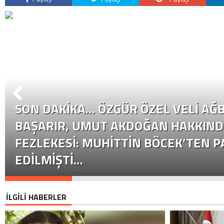
SON DAKİKA… ÖZGÜR ÖZEL VELI AĞB
BAŞARIR, UMUT AKDOĞAN HAKKIND
FEZLEKESI: MUHITTIN BÖCEK’TEN P
EDILMIŞTI…
İLGİLİ HABERLER