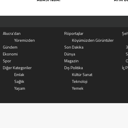
Alucra’dan
Röportajlar
Şeh
Yöremizden
Köyümüzden Görüntüler
Gündem
Son Dakika
3
Ekonomi
Dünya
S
Spor
Magazin
O
Diğer Kategoriler
Dış Politika
İç P
Emlak
Kültür Sanat
Sağlık
Teknoloji
Yaşam
Yemek