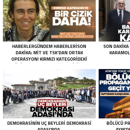
HABERLERGÜNDEM HABERLERISON
SON DAKIKA
DAKIKA: MİT VE TSK’DAN ORTAK
KARAMOLL
OPERASYON! KIRMIZI KATEGORIDEKI
TERÖRIST NAZLI TAŞPINAR ETKISIZ HALE
GETIRILDI SON DAKIKA: MİT VE TSK’DAN
ORTAK OPERASYON! KIRMIZI
KATEGORIDEKI TERÖRIST NAZLI
TAŞPINAR ETKISIZ HALE GETIRILDI .
DEMOKRASININ UÇ BEYLERI DEMOKRASI
BÖLÜCÜ PR
ADASI’NDA.
AYM’DE