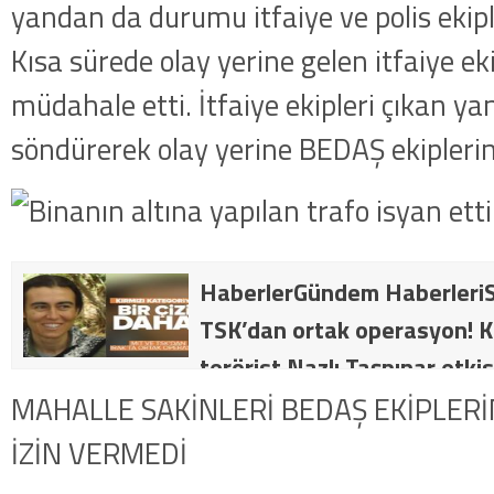
yandan da durumu itfaiye ve polis ekipl
Kısa sürede olay yerine gelen itfaiye ek
müdahale etti. İtfaiye ekipleri çıkan 
söndürerek olay yerine BEDAŞ ekiplerini
HaberlerGündem HaberleriS
TSK’dan ortak operasyon! Kı
terörist Nazlı Taşpınar etkis
dakika: MİT ve TSK’dan orta
MAHALLE SAKİNLERİ BEDAŞ EKİPLERİ
kategorideki terörist Nazlı 
İZİN VERMEDİ
getirildi .