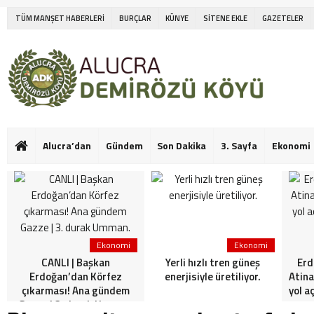
TÜM MANŞET HABERLERİ
BURÇLAR
KÜNYE
SİTENE EKLE
GAZETELER
Alucra’dan
Gündem
Son Dakika
3. Sayfa
Ekonomi
Ekonomi
Ekonomi
CANLI | Başkan
Yerli hızlı tren güneş
Erd
Erdoğan’dan Körfez
enerjisiyle üretiliyor.
Atina
çıkarması! Ana gündem
yol a
Gazze | 3. durak Umman.