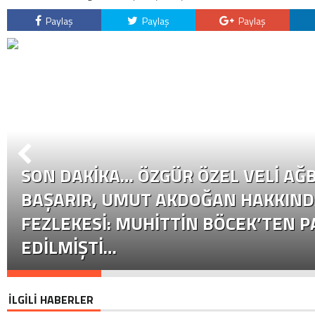
Paylaş
Paylaş
Paylaş
SON DAKİKA… ÖZGÜR ÖZEL VELI AĞB
BAŞARIR, UMUT AKDOĞAN HAKKIND
FEZLEKESI: MUHITTIN BÖCEK’TEN P
EDILMIŞTI…
İLGİLİ HABERLER