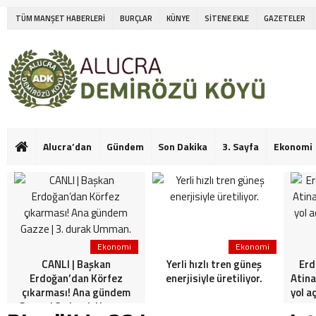
TÜM MANŞET HABERLERİ
BURÇLAR
KÜNYE
SİTENE EKLE
GAZETELER
Alucra’dan
Gündem
Son Dakika
3. Sayfa
Ekonomi
Ekonomi
Ekonomi
CANLI | Başkan
Yerli hızlı tren güneş
Erd
Erdoğan’dan Körfez
enerjisiyle üretiliyor.
Atina
çıkarması! Ana gündem
yol a
Gazze | 3. durak Umman.