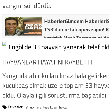
yangını söndürdü.
HaberlerGündem HaberleriS
TSK’dan ortak operasyon! Kı
terörist Nazlı Taşpınar etkis
dakika: MİT ve TSK’dan orta
kategorideki terörist Nazlı 
HAYVANLAR HAYATINI KAYBETTİ
getirildi .
Yangında ahır kullanılmaz hala gelirken 
küçükbaş olmak üzere toplam 33 hayva
oldu. Olayla ilgili soruşturma başlatıldı.
Etiketler :
Bingöl
erentepe köyü
hayvan