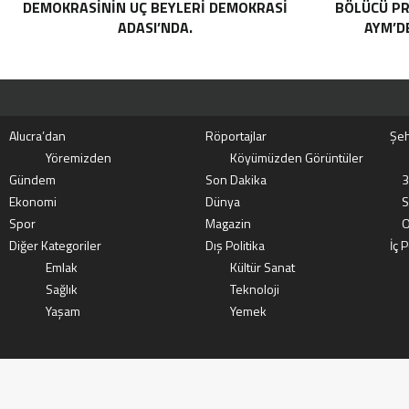
DEMOKRASININ UÇ BEYLERI DEMOKRASI
BÖLÜCÜ PR
ADASI’NDA.
AYM’DE
Alucra’dan
Röportajlar
Şeh
Yöremizden
Köyümüzden Görüntüler
Gündem
Son Dakika
3
Ekonomi
Dünya
S
Spor
Magazin
O
Diğer Kategoriler
Dış Politika
İç P
Emlak
Kültür Sanat
Sağlık
Teknoloji
Yaşam
Yemek