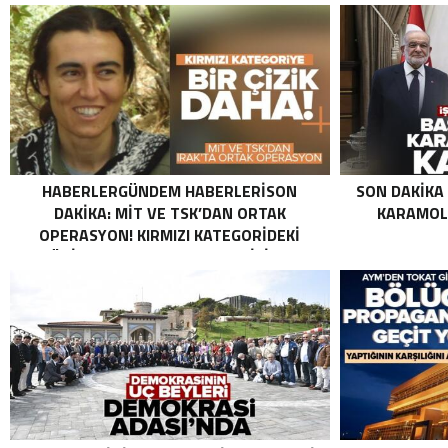
HABERLERGÜNDEM HABERLERISON
SON DAKIKA
DAKIKA: MİT VE TSK’DAN ORTAK
KARAMOLL
OPERASYON! KIRMIZI KATEGORIDEKI
TERÖRIST NAZLI TAŞPINAR ETKISIZ HALE
GETIRILDI SON DAKIKA: MİT VE TSK’DAN
ORTAK OPERASYON! KIRMIZI
KATEGORIDEKI TERÖRIST NAZLI
TAŞPINAR ETKISIZ HALE GETIRILDI .