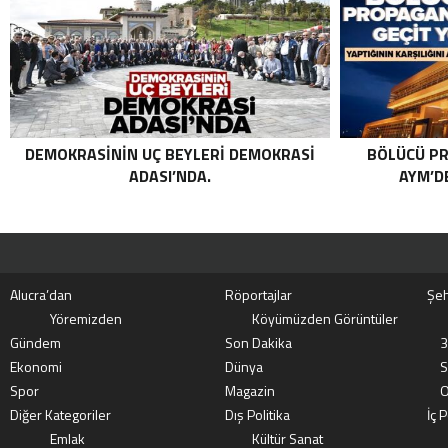
KATEGORIDEKI TERÖRIST NAZLI
TAŞPINAR ETKISIZ HALE GETIRILDI .
DEMOKRASININ UÇ BEYLERI DEMOKRASI
BÖLÜCÜ PR
ADASI’NDA.
AYM’DE
Alucra’dan
Röportajlar
Şeh
Yöremizden
Köyümüzden Görüntüler
Gündem
Son Dakika
3
Ekonomi
Dünya
S
Spor
Magazin
O
Diğer Kategoriler
Dış Politika
İç P
Emlak
Kültür Sanat