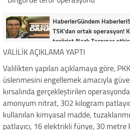
HaberlerGündem HaberleriS
TSK’dan ortak operasyon! Kı
terörist Nazlı Taşpınar etkis
dakika: MİT ve TSK’dan orta
VALİLİK AÇIKLAMA YAPTI
kategorideki terörist Nazlı 
Valilikten yapılan açıklamaya göre, PKK’l
getirildi .
üslenmesini engellemek amacıyla güvenl
kırsalında gerçekleştirilen operasyond
amonyum nitrat, 302 kilogram patlayı
kullanılan kimyasal madde, tuzaklanmı
patlayıcı, 16 elektrikli fünye, 30 metr