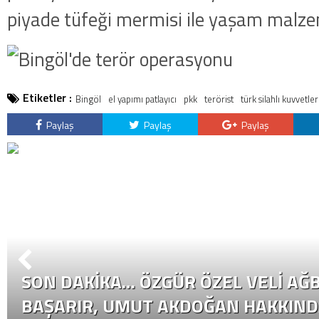
piyade tüfeği mermisi ile yaşam malzeme
Etiketler :
Bingöl
el yapımı patlayıcı
pkk
terörist
türk silahlı kuvvetler
Paylaş
Paylaş
Paylaş
SON DAKİKA… ÖZGÜR ÖZEL VELI AĞB
BAŞARIR, UMUT AKDOĞAN HAKKIND