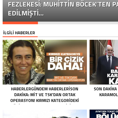
FEZLEKESI: MUHITTIN BÖCEK’TEN P
EDILMIŞTI…
İLGİLİ HABERLER
HABERLERGÜNDEM HABERLERISON
SON DAKIKA
DAKIKA: MİT VE TSK’DAN ORTAK
KARAMOLL
OPERASYON! KIRMIZI KATEGORIDEKI
TERÖRIST NAZLI TAŞPINAR ETKISIZ HALE
GETIRILDI SON DAKIKA: MİT VE TSK’DAN
ORTAK OPERASYON! KIRMIZI