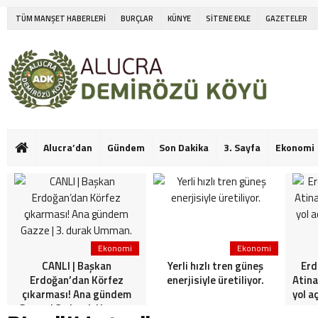
TÜM MANŞET HABERLERİ
BURÇLAR
KÜNYE
SİTENE EKLE
GAZETELER
Alucra’dan
Gündem
Son Dakika
3. Sayfa
Ekonomi
Ekonomi
Ekonomi
CANLI | Başkan
Yerli hızlı tren güneş
Erd
Erdoğan’dan Körfez
enerjisiyle üretiliyor.
Atina
çıkarması! Ana gündem
yol a
Gazze | 3. durak Umman.