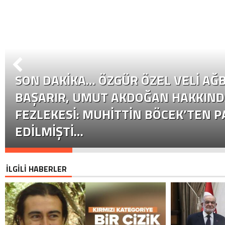
SON DAKİKA… ÖZGÜR ÖZEL VELI AĞB
BAŞARIR, UMUT AKDOĞAN HAKKIND
FEZLEKESI: MUHITTIN BÖCEK’TEN P
EDILMIŞTI…
İLGİLİ HABERLER