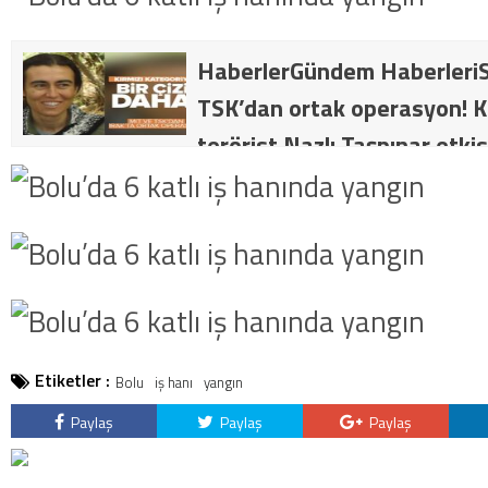
HaberlerGündem HaberleriS
TSK’dan ortak operasyon! Kı
terörist Nazlı Taşpınar etkis
dakika: MİT ve TSK’dan orta
kategorideki terörist Nazlı 
getirildi .
Etiketler :
Bolu
iş hanı
yangın
Paylaş
Paylaş
Paylaş