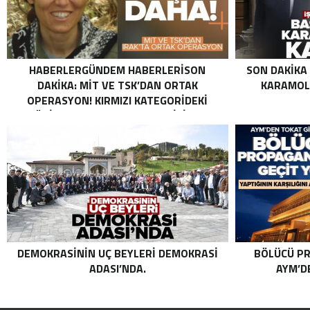
HABERLERGÜNDEM HABERLERISON
SON DAKIKA
DAKIKA: MİT VE TSK’DAN ORTAK
KARAMOLL
OPERASYON! KIRMIZI KATEGORIDEKI
TERÖRIST NAZLI TAŞPINAR ETKISIZ HALE
GETIRILDI SON DAKIKA: MİT VE TSK’DAN
ORTAK OPERASYON! KIRMIZI
KATEGORIDEKI TERÖRIST NAZLI
TAŞPINAR ETKISIZ HALE GETIRILDI .
DEMOKRASININ UÇ BEYLERI DEMOKRASI
BÖLÜCÜ PR
ADASI’NDA.
AYM’DE