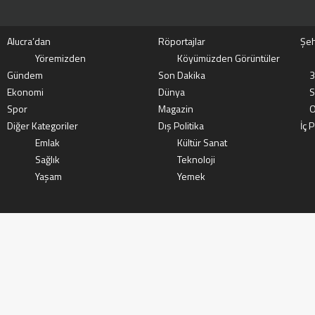
Alucra’dan
Röportajlar
Şeh
Yöremizden
Köyümüzden Görüntüler
Gündem
Son Dakika
3
Ekonomi
Dünya
S
Spor
Magazin
O
Diğer Kategoriler
Dış Politika
İç P
Emlak
Kültür Sanat
Sağlık
Teknoloji
Yaşam
Yemek