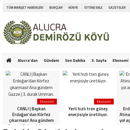
TÜM MANŞET HABERLERİ
BURÇLAR
KÜNYE
SİTENE EKLE
GAZETELER
Alucra’dan
Gündem
Son Dakika
3. Sayfa
Ekonomi
Ekonomi
Ekonomi
CANLI | Başkan
Yerli hızlı tren güneş
Erd
Erdoğan’dan Körfez
enerjisiyle üretiliyor.
Atina
çıkarması! Ana gündem
yol a
Gazze | 3. durak Umman.