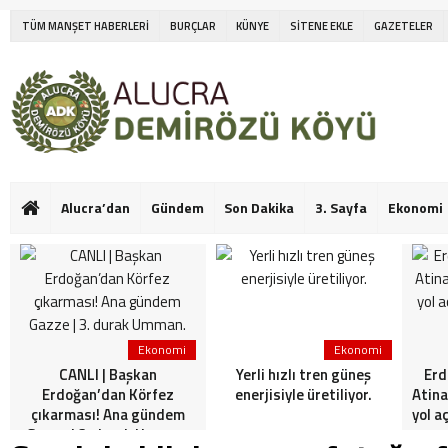
TÜM MANŞET HABERLERİ
BURÇLAR
KÜNYE
SİTENE EKLE
GAZETELER
Alucra’dan
Gündem
Son Dakika
3. Sayfa
Ekonomi
Ekonomi
Ekonomi
CANLI | Başkan
Yerli hızlı tren güneş
Erd
Erdoğan’dan Körfez
enerjisiyle üretiliyor.
Atina
çıkarması! Ana gündem
yol a
Gazze | 3. durak Umman.