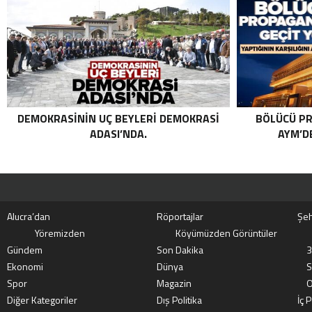
ORTAK OPERASYON! KIRMIZI
KATEGORIDEKI TERÖRIST NAZLI
TAŞPINAR ETKISIZ HALE GETIRILDI .
DEMOKRASININ UÇ BEYLERI DEMOKRASI
BÖLÜCÜ PR
ADASI’NDA.
AYM’DE
Alucra’dan
Röportajlar
Şeh
Yöremizden
Köyümüzden Görüntüler
Gündem
Son Dakika
3
Ekonomi
Dünya
S
Spor
Magazin
O
Diğer Kategoriler
Dış Politika
İç P