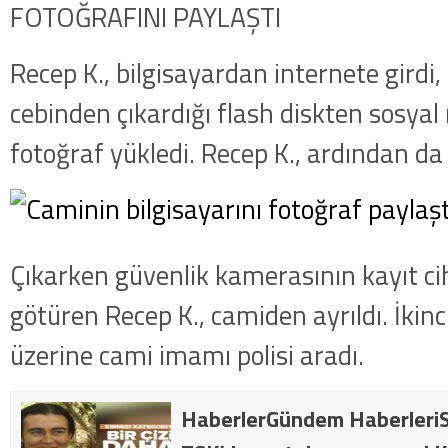
FOTOĞRAFINI PAYLAŞTI
Recep K., bilgisayardan internete girdi
cebinden çıkardığı flash diskten sosya
fotoğraf yükledi. Recep K., ardından da b
Çıkarken güvenlik kamerasının kayıt ci
götüren Recep K., camiden ayrıldı. İkinci 
üzerine cami imamı polisi aradı.
HaberlerGündem HaberleriS