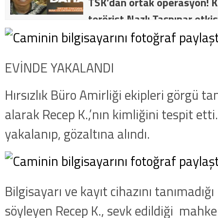
TSK’dan ortak operasyon! Kı
terörist Nazlı Taşpınar etkis
dakika: MİT ve TSK’dan orta
kategorideki terörist Nazlı 
EVİNDE YAKALANDI
getirildi .
Hırsızlık Büro Amirliği ekipleri görgü tan
alarak Recep K.,’nın kimliğini tespit ett
yakalanıp, gözaltına alındı.
Bilgisayarı ve kayıt cihazını tanımadığı 
söyleyen Recep K., sevk edildiği mahk