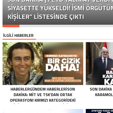
SIYASETTE YÜKSELDI! İSMI ÖRGÜTÜN
KIŞILER” LISTESINDE ÇIKTI
İLGİLİ HABERLER
HABERLERGÜNDEM HABERLERISON
SON DAKIKA
DAKIKA: MİT VE TSK’DAN ORTAK
KARAMOLL
OPERASYON! KIRMIZI KATEGORIDEKI
TERÖRIST NAZLI TAŞPINAR ETKISIZ HALE
GETIRILDI SON DAKIKA: MİT VE TSK’DAN