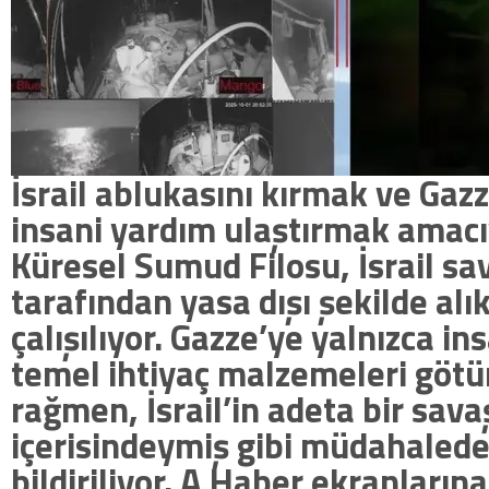
İsrail ablukasını kırmak ve Gazze
insani yardım ulaştırmak amacı
Küresel Sumud Filosu, İsrail sa
tarafından yasa dışı şekilde al
çalışılıyor. Gazze’ye yalnızca in
temel ihtiyaç malzemeleri göt
rağmen, İsrail’in adeta bir sava
içerisindeymiş gibi müdahaled
bildiriliyor. A Haber ekranları