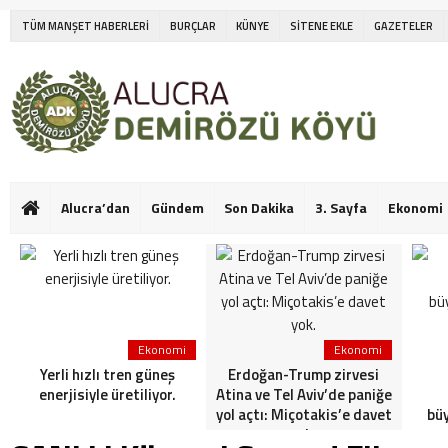
TÜM MANŞET HABERLERİ
BURÇLAR
KÜNYE
SİTENE EKLE
GAZETELER
Alucra’dan
Gündem
Son Dakika
3. Sayfa
Ekonomi
Ekonomi
Ekonomi
Yerli hızlı tren güneş
Erdoğan-Trump zirvesi
enerjisiyle üretiliyor.
Atina ve Tel Aviv’de paniğe
yol açtı: Miçotakis’e davet
bü
yok.