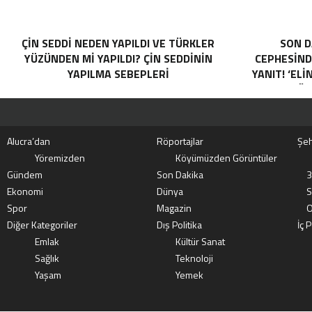
ÇIN SEDDI NEDEN YAPILDI VE TÜRKLER
SON D
YÜZÜNDEN MI YAPILDI? ÇIN SEDDININ
CEPHESINDE
YAPILMA SEBEPLERI
YANIT! ‘ELI
ÖP
Alucra’dan
Röportajlar
Şeh
Yöremizden
Köyümüzden Görüntüler
Gündem
Son Dakika
3
Ekonomi
Dünya
S
Spor
Magazin
O
Diğer Kategoriler
Dış Politika
İç P
Emlak
Kültür Sanat
Sağlık
Teknoloji
Yaşam
Yemek