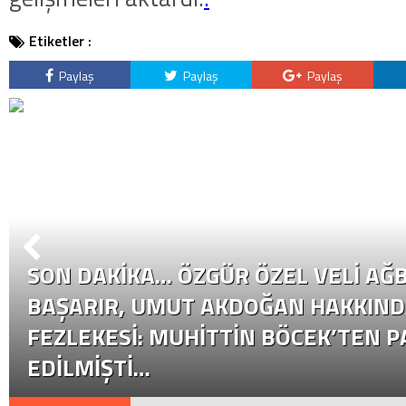
Etiketler :
Paylaş
Paylaş
Paylaş
SON DAKİKA… ÖZGÜR ÖZEL VELI AĞB
BAŞARIR, UMUT AKDOĞAN HAKKIND
FEZLEKESI: MUHITTIN BÖCEK’TEN P
EDILMIŞTI…