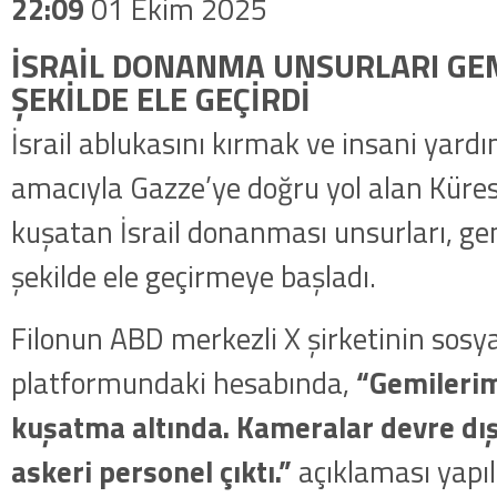
22:09
01 Ekim 2025
İSRAİL DONANMA UNSURLARI GEMİ
ŞEKİLDE ELE GEÇİRDİ
İsrail ablukasını kırmak ve insani yard
amacıyla Gazze’ye doğru yol alan Küre
kuşatan İsrail donanması unsurları, gem
şekilde ele geçirmeye başladı.
Filonun ABD merkezli X şirketinin sos
platformundaki hesabında,
“Gemilerim
kuşatma altında. Kameralar devre dış
askeri personel çıktı.”
açıklaması yapıl