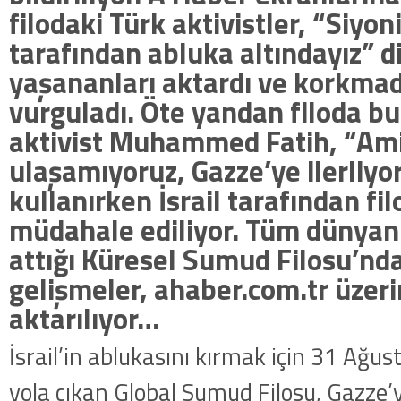
filodaki Türk aktivistler, “Siyon
tarafından abluka altındayız” d
yaşananları aktardı ve korkmad
vurguladı. Öte yandan filoda b
aktivist Muhammed Fatih, “Am
ulaşamıyoruz, Gazze’ye ilerliyor
kullanırken İsrail tarafından fi
müdahale ediliyor. Tüm dünyanı
attığı Küresel Sumud Filosu’nd
gelişmeler, ahaber.com.tr üze
aktarılıyor…
İsrail’in ablukasını kırmak için 31 Ağu
yola çıkan Global Sumud Filosu, Gazze