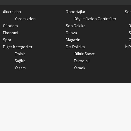
Alucra’dan
Röportajlar
Şeh
Yöremizden
Köyümüzden Görüntüler
Gündem
Son Dakika
3
Ekonomi
Dünya
S
Spor
Magazin
O
Diğer Kategoriler
Dış Politika
İç P
Emlak
Kültür Sanat
Sağlık
Teknoloji
Yaşam
Yemek