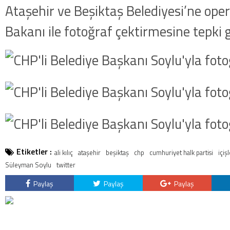
kategorideki terörist Nazlı 
Ataşehir ve Beşiktaş Belediyesi’ne oper
getirildi .
Bakanı ile fotoğraf çektirmesine tepki 
Etiketler :
ali kılıç
ataşehir
beşiktaş
chp
cumhuriyet halk partisi
içiş
Süleyman Soylu
twitter
Paylaş
Paylaş
Paylaş