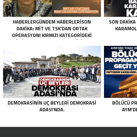
HABERLERGÜNDEM HABERLERISON
SON DAKIKA
DAKIKA: MİT VE TSK’DAN ORTAK
KARAMOLL
OPERASYON! KIRMIZI KATEGORIDEKI
TERÖRIST NAZLI TAŞPINAR ETKISIZ HALE
GETIRILDI SON DAKIKA: MİT VE TSK’DAN
ORTAK OPERASYON! KIRMIZI
KATEGORIDEKI TERÖRIST NAZLI
TAŞPINAR ETKISIZ HALE GETIRILDI .
DEMOKRASININ UÇ BEYLERI DEMOKRASI
BÖLÜCÜ PR
ADASI’NDA.
AYM’DE