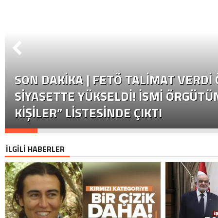
SON DAKİKA | FETÖ TALIMAT VERDI
SIYASETTE YÜKSELDI! İSMI ÖRGÜTÜN
KIŞILER” LISTESINDE ÇIKTI
İLGİLİ HABERLER