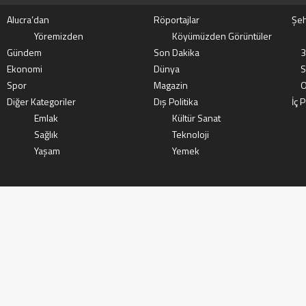
Alucra’dan
Röportajlar
Şeh
Yöremizden
Köyümüzden Görüntüler
Gündem
Son Dakika
3
Ekonomi
Dünya
S
Spor
Magazin
O
Diğer Kategoriler
Dış Politika
İç P
Emlak
Kültür Sanat
Sağlık
Teknoloji
Yaşam
Yemek