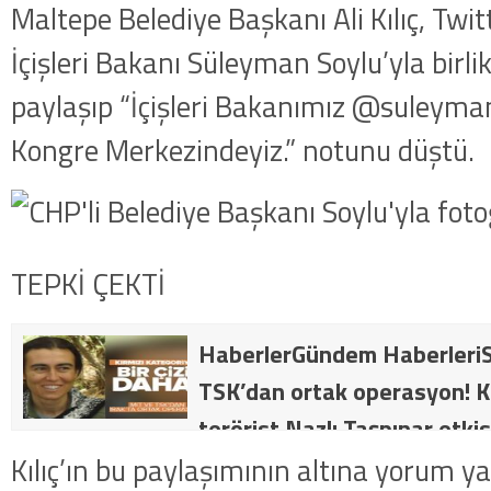
Maltepe Belediye Başkanı Ali Kılıç, Twi
İçişleri Bakanı Süleyman Soylu’yla birli
paylaşıp “İçişleri Bakanımız @suleyman
Kongre Merkezindeyiz.” notunu düştü.
TEPKİ ÇEKTİ
HaberlerGündem HaberleriS
TSK’dan ortak operasyon! Kı
terörist Nazlı Taşpınar etkis
dakika: MİT ve TSK’dan orta
Kılıç’ın bu paylaşımının altına yorum ya