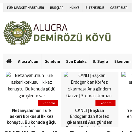
TÜM MANŞET HABERLERİ
BURÇLAR
KÜNYE
SİTENE EKLE
GAZETELER
Alucra’dan
Gündem
Son Dakika
3. Sayfa
Ekonomi
Ekonomi
Ekonomi
Netanyahu’nun Türk
CANLI | Başkan
Ye
askeri korkusu! İlk kez
Erdoğan’dan Körfez
en
konuştu: Bu konuda güçlü
çıkarması! Ana gündem
görüşlerim var
Gazze | 3. durak Umman.