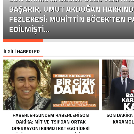
BAŞARIR, UMUT AKDOĞAN HAKKIND
FEZLEKESI: MUHITTIN BÖCEK’TEN P
EDILMIŞTI…
İLGİLİ HABERLER
HABERLERGÜNDEM HABERLERISON
SON DAKIKA
DAKIKA: MİT VE TSK’DAN ORTAK
KARAMOLL
OPERASYON! KIRMIZI KATEGORIDEKI