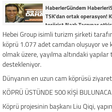
HaberlerGündem HaberleriS
TSK’dan ortak operasyon! Kı
terörist Nazlı Taşpınar etkis
dakika: MİT ve TSK’dan orta
Hebei Group isimli turizm şirketi tarafı
kategorideki terörist Nazlı 
köprü 1.077 adet camdan oluşuyor ve kö
getirildi .
olmak üzere, yayılma altındaki yapılar
destekleniyor.
Dünyanın en uzun cam köprüsü ziyarete
KÖPRÜ ÜSTÜNDE 500 KİŞİ BULUNACA
Köprü projesinin başkanı Liu Qiqi, yapını