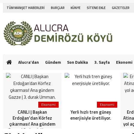
TÜM MANŞET HABERLERİ
BURÇLAR
KÜNYE
SİTENE EKLE
GAZETELER
Alucra’dan
Gündem
Son Dakika
3. Sayfa
Ekonomi
Ekonomi
Ekonomi
CANLI | Başkan
Yerli hızlı tren güneş
Erd
Erdoğan’dan Körfez
enerjisiyle üretiliyor.
Atina
çıkarması! Ana gündem
yol a
Gazze | 3. durak Umman.