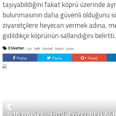
taşıyabildiğini fakat köprü üzerinde ay
bulunmasının daha güvenli olduğunu s
ziyaretçilere heyecan vermek adına, m
gidildikçe köprünün sallandığını belirtti.
Etiketler :
çin
halk
hizmet
köprü
uzun
Paylaş
Paylaş
Paylaş
SON DAKİKA… ÖZGÜR ÖZEL VELI AĞB