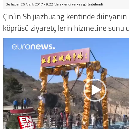
Bu haber 26 Aralık 2017 - 9:22 'de eklendi ve
kez görüntülendi.
Çin’in Shijiazhuang kentinde dünyanın
köprüsü ziyaretçilerin hizmetine sunul
Video
oynatıcı