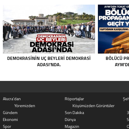
TERÖRIST NAZLI TAŞPINAR ETKISIZ HALE
GETIRILDI SON DAKIKA: MİT VE TSK’DAN
ORTAK OPERASYON! KIRMIZI
KATEGORIDEKI TERÖRIST NAZLI
TAŞPINAR ETKISIZ HALE GETIRILDI .
DEMOKRASININ UÇ BEYLERI DEMOKRASI
BÖLÜCÜ PR
ADASI’NDA.
AYM’DE
Alucra’dan
Röportajlar
Şeh
Yöremizden
Köyümüzden Görüntüler
Gündem
Son Dakika
3
Ekonomi
Dünya
S
Spor
Magazin
O