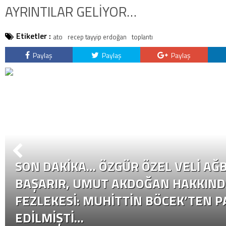
AYRINTILAR GELİYOR…
Etiketler :
ato
recep tayyip erdoğan
toplantı
Paylaş
Paylaş
Paylaş
SON DAKİKA… ÖZGÜR ÖZEL VELI AĞB
BAŞARIR, UMUT AKDOĞAN HAKKIND
FEZLEKESI: MUHITTIN BÖCEK’TEN P
EDILMIŞTI…