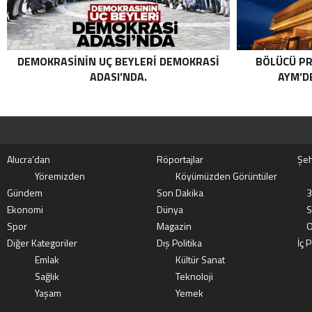
DEMOKRASININ UÇ BEYLERI DEMOKRASI
BÖLÜCÜ PR
ADASI’NDA.
AYM’DE
Alucra’dan
Röportajlar
Şeh
Yöremizden
Köyümüzden Görüntüler
Gündem
Son Dakika
3
Ekonomi
Dünya
S
Spor
Magazin
O
Diğer Kategoriler
Dış Politika
İç P
Emlak
Kültür Sanat
Sağlık
Teknoloji
Yaşam
Yemek