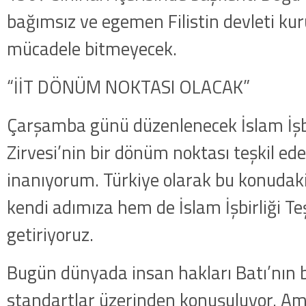
bağımsız ve egemen Filistin devleti ku
mücadele bitmeyecek.
“İİT DÖNÜM NOKTASI OLACAK”
Çarşamba günü düzenlenecek İslam İşbir
Zirvesi’nin bir dönüm noktası teşkil ed
inanıyorum. Türkiye olarak bu konudak
kendi adımıza hem de İslam İşbirliği Teşk
getiriyoruz.
Bugün dünyada insan hakları Batı’nın be
standartlar üzerinden konuşuluyor. Am