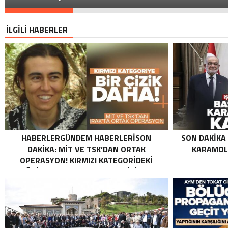
İLGİLİ HABERLER
HABERLERGÜNDEM HABERLERISON
SON DAKIKA
DAKIKA: MİT VE TSK’DAN ORTAK
KARAMOLL
OPERASYON! KIRMIZI KATEGORIDEKI
TERÖRIST NAZLI TAŞPINAR ETKISIZ HALE
GETIRILDI SON DAKIKA: MİT VE TSK’DAN
ORTAK OPERASYON! KIRMIZI
KATEGORIDEKI TERÖRIST NAZLI
TAŞPINAR ETKISIZ HALE GETIRILDI .