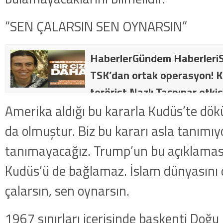
“SEN ÇALARSIN SEN OYNARSIN”
HaberlerGündem HaberleriS
TSK’dan ortak operasyon! Kı
terörist Nazlı Taşpınar etkis
dakika: MİT ve TSK’dan orta
Amerika aldığı bu kararla Kudüs’te dök
kategorideki terörist Nazlı 
da olmuştur. Biz bu kararı asla tanımıy
getirildi .
tanımayacağız. Trump’un bu açıklaması
Kudüs’ü de bağlamaz. İslam dünyasını
çalarsın, sen oynarsın.
1967 sınırları içerisinde başkenti Doğu