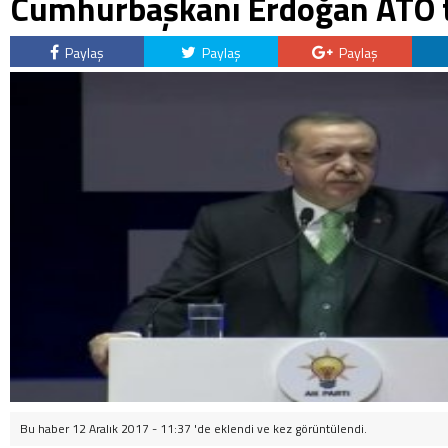
Cumhurbaşkanı Erdoğan ATO t
Paylaş
Paylaş
Paylaş
Bu haber 12 Aralık 2017 - 11:37 'de eklendi ve
kez görüntülendi.