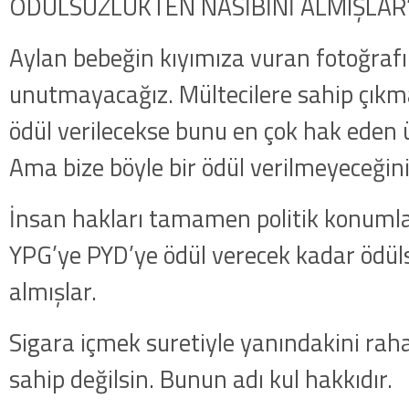
ÖDÜLSÜZLÜKTEN NASİBİNİ ALMIŞLAR
Aylan bebeğin kıyımıza vuran fotoğrafı
unutmayacağız. Mültecilere sahip çık
ödül verilecekse bunu en çok hak eden ü
Ama bize böyle bir ödül verilmeyeceğini 
İnsan hakları tamamen politik konumla i
YPG’ye PYD’ye ödül verecek kadar ödül
almışlar.
Sigara içmek suretiyle yanındakini rah
sahip değilsin. Bunun adı kul hakkıdır.