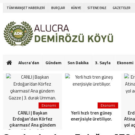
TÜM MANŞET HABERLERİ
BURÇLAR
KÜNYE
SİTENE EKLE
GAZETELER
Alucra’dan
Gündem
Son Dakika
3. Sayfa
Ekonomi
Ekonomi
Ekonomi
CANLI | Başkan
Yerli hızlı tren güneş
Erd
Erdoğan’dan Körfez
enerjisiyle üretiliyor.
Atina
çıkarması! Ana gündem
yol a
Gazze | 3. durak Umman.