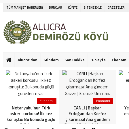
TÜM MANŞET HABERLERİ
BURÇLAR
KÜNYE
SİTENE EKLE
GAZETELER
Alucra’dan
Gündem
Son Dakika
3. Sayfa
Ekonomi
Ekonomi
Ekonomi
Netanyahu’nun Türk
CANLI | Başkan
Ye
askeri korkusu! İlk kez
Erdoğan’dan Körfez
en
konuştu: Bu konuda güçlü
çıkarması! Ana gündem
görüşlerim var
Gazze | 3. durak Umman.