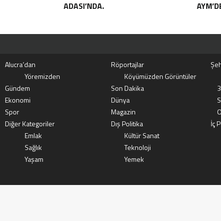
ADASI’NDA.
AYM’DE
Alucra’dan
Röportajlar
Şeh
Yöremizden
Köyümüzden Görüntüler
Gündem
Son Dakika
3
Ekonomi
Dünya
S
Spor
Magazin
O
Diğer Kategoriler
Dış Politika
İç P
Emlak
Kültür Sanat
Sağlık
Teknoloji
Yaşam
Yemek