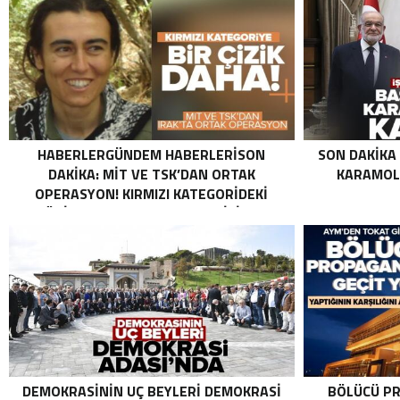
HABERLERGÜNDEM HABERLERISON
SON DAKIKA
DAKIKA: MİT VE TSK’DAN ORTAK
KARAMOLL
OPERASYON! KIRMIZI KATEGORIDEKI
TERÖRIST NAZLI TAŞPINAR ETKISIZ HALE
GETIRILDI SON DAKIKA: MİT VE TSK’DAN
ORTAK OPERASYON! KIRMIZI
KATEGORIDEKI TERÖRIST NAZLI
TAŞPINAR ETKISIZ HALE GETIRILDI .
DEMOKRASININ UÇ BEYLERI DEMOKRASI
BÖLÜCÜ PR