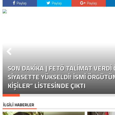
Paylaş
Paylaş
Paylaş
SON DAKİKA | FETÖ TALIMAT VERDI
SIYASETTE YÜKSELDI! İSMI ÖRGÜTÜN
KIŞILER” LISTESINDE ÇIKTI
İLGİLİ HABERLER