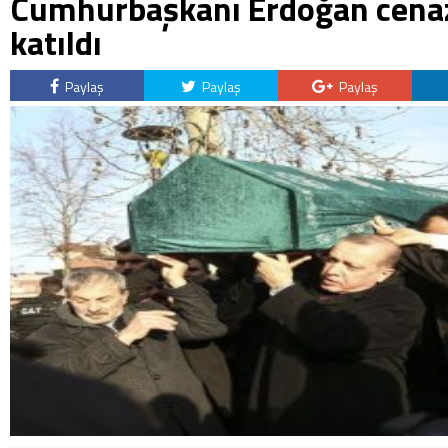
Cumhurbaşkanı Erdoğan cena
katıldı
Paylaş
Paylaş
Paylaş