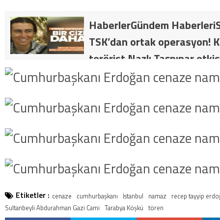
HaberlerGündem HaberleriS
TSK’dan ortak operasyon! Kı
terörist Nazlı Taşpınar etkis
dakika: MİT ve TSK’dan orta
kategorideki terörist Nazlı 
getirildi .
Etiketler :
cenaze
cumhurbaşkanı
İstanbul
namaz
recep tayyip erd
Sultanbeyli Abdurahman Gazi Cami
Tarabya Köşkü
tören