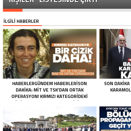
İLGİLİ HABERLER
HABERLERGÜNDEM HABERLERISON
SON DAKIKA
DAKIKA: MİT VE TSK’DAN ORTAK
KARAMOLL
OPERASYON! KIRMIZI KATEGORIDEKI
TERÖRIST NAZLI TAŞPINAR ETKISIZ HALE
GETIRILDI SON DAKIKA: MİT VE TSK’DAN
ORTAK OPERASYON! KIRMIZI
KATEGORIDEKI TERÖRIST NAZLI
TAŞPINAR ETKISIZ HALE GETIRILDI .