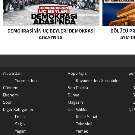
DEMOKRASININ UÇ BEYLERI DEMOKRASI
BÖLÜCÜ PR
ADASI’NDA.
AYM’DE
Alucra’dan
Röportajlar
Şeh
Yöremizden
Köyümüzden Görüntüler
Gündem
Son Dakika
3
Ekonomi
Dünya
S
Spor
Magazin
O
Diğer Kategoriler
Dış Politika
İç P
Emlak
Kültür Sanat
Sağlık
Teknoloji
Yaşam
Yemek