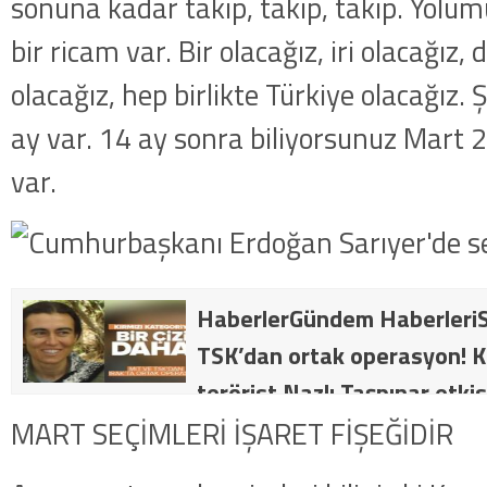
sonuna kadar takip, takip, takip. Yolu
bir ricam var. Bir olacağız, iri olacağız, 
olacağız, hep birlikte Türkiye olacağız
ay var. 14 ay sonra biliyorsunuz Mart 2
var.
HaberlerGündem HaberleriS
TSK’dan ortak operasyon! Kı
terörist Nazlı Taşpınar etkis
dakika: MİT ve TSK’dan orta
MART SEÇİMLERİ İŞARET FİŞEĞİDİR
kategorideki terörist Nazlı 