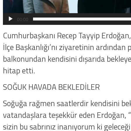
00:00
Cumhurbaşkanı Recep Tayyip Erdoğan, 
İlçe Başkanlığı’nı ziyaretinin ardından 
balkonundan kendisini dışarıda bekley
hitap etti.
SOĞUK HAVADA BEKLEDİLER
Soğuğa rağmen saatlerdir kendisini bekl
vatandaşlara teşekkür eden Erdoğan, “S
sizin bu sabrınız inanıyorum ki geleceğin