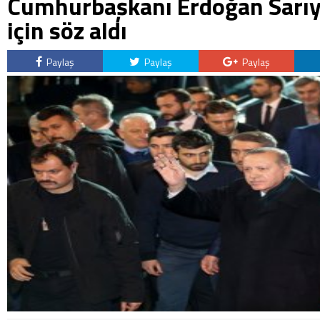
Cumhurbaşkanı Erdoğan Sarıy
için söz aldı
Paylaş
Paylaş
Paylaş