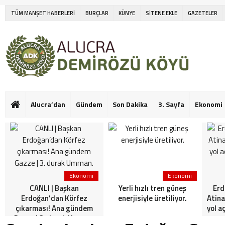
TÜM MANŞET HABERLERİ
BURÇLAR
KÜNYE
SİTENE EKLE
GAZETELER
Alucra’dan
Gündem
Son Dakika
3. Sayfa
Ekonomi
Ekonomi
Ekonomi
CANLI | Başkan
Yerli hızlı tren güneş
Erd
Erdoğan’dan Körfez
enerjisiyle üretiliyor.
Atina
çıkarması! Ana gündem
yol a
Gazze | 3. durak Umman.