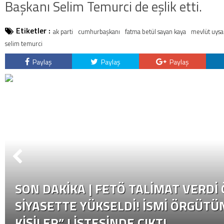
Başkanı Selim Temurci de eşlik etti.
Etiketler :
ak parti
cumhurbaşkanı
fatma betül sayan kaya
mevlüt uysa
selim temurci
Paylaş
Paylaş
Paylaş
SON DAKİKA | FETÖ TALIMAT VERDI
SIYASETTE YÜKSELDI! İSMI ÖRGÜTÜN
KIŞILER” LISTESINDE ÇIKTI