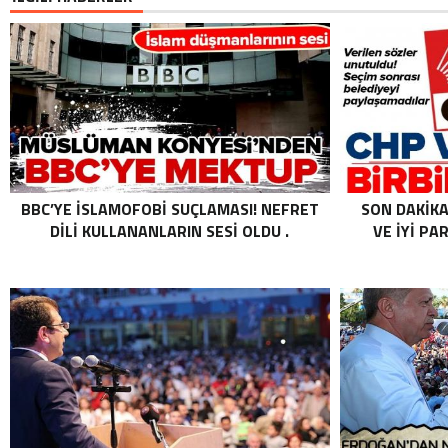
BBC’YE İSLAMOFOBI SUÇLAMASI! NEFRET
SON DAKIKA
DILI KULLANANLARIN SESI OLDU .
VE İYI PA