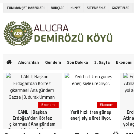
TÜM MANŞET HABERLERİ
BURÇLAR
KÜNYE
SİTENE EKLE
GAZETELER
Alucra’dan
Gündem
Son Dakika
3. Sayfa
Ekonomi
Ekonomi
Ekonomi
CANLI | Başkan
Yerli hızlı tren güneş
Erd
Erdoğan’dan Körfez
enerjisiyle üretiliyor.
Atina
çıkarması! Ana gündem
yol a
Gazze | 3. durak Umman.