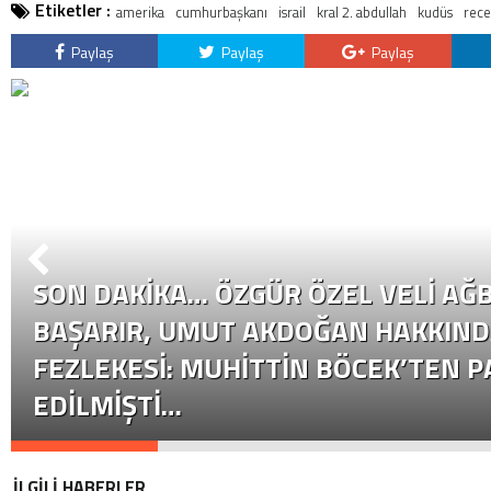
Etiketler :
amerika
cumhurbaşkanı
israil
kral 2. abdullah
kudüs
rece
Paylaş
Paylaş
Paylaş
SON DAKİKA… ÖZGÜR ÖZEL VELI AĞB
BAŞARIR, UMUT AKDOĞAN HAKKIND
FEZLEKESI: MUHITTIN BÖCEK’TEN P
EDILMIŞTI…
İLGİLİ HABERLER