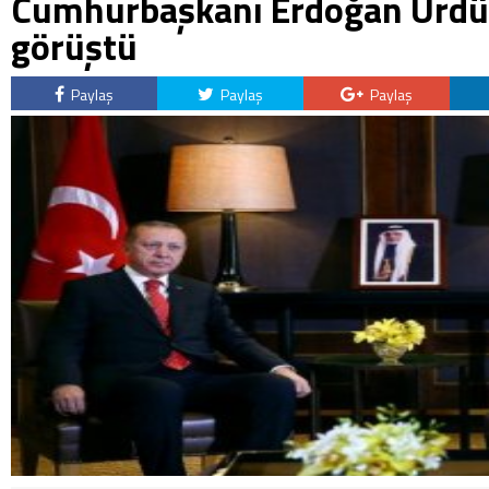
Cumhurbaşkanı Erdoğan Ürdün 
görüştü
Paylaş
Paylaş
Paylaş