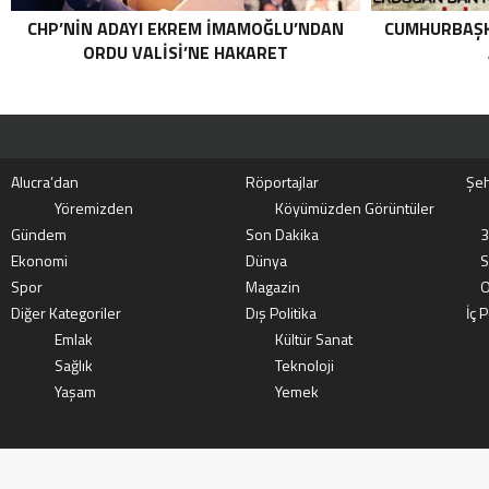
CHP’NIN ADAYI EKREM İMAMOĞLU’NDAN
CUMHURBAŞK
ORDU VALISI’NE HAKARET
Alucra’dan
Röportajlar
Şeh
Yöremizden
Köyümüzden Görüntüler
Gündem
Son Dakika
3
Ekonomi
Dünya
S
Spor
Magazin
O
Diğer Kategoriler
Dış Politika
İç P
Emlak
Kültür Sanat
Sağlık
Teknoloji
Yaşam
Yemek