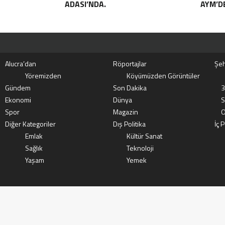
ADASI’NDA.
AYM’DE
Alucra’dan
Röportajlar
Şeh
Yöremizden
Köyümüzden Görüntüler
Gündem
Son Dakika
3
Ekonomi
Dünya
S
Spor
Magazin
O
Diğer Kategoriler
Dış Politika
İç P
Emlak
Kültür Sanat
Sağlık
Teknoloji
Yaşam
Yemek