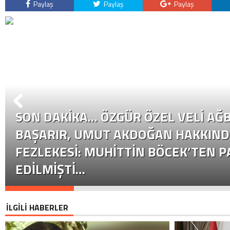
Paylaş
Paylaş
Paylaş
SON DAKİKA… ÖZGÜR ÖZEL VELI AĞB
BAŞARIR, UMUT AKDOĞAN HAKKIND
FEZLEKESI: MUHITTIN BÖCEK’TEN P
EDILMIŞTI…
İLGİLİ HABERLER