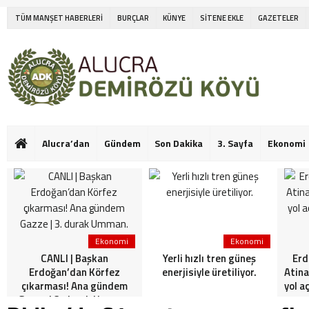
TÜM MANŞET HABERLERİ
BURÇLAR
KÜNYE
SİTENE EKLE
GAZETELER
Alucra’dan
Gündem
Son Dakika
3. Sayfa
Ekonomi
Ekonomi
Ekonomi
CANLI | Başkan
Yerli hızlı tren güneş
Erd
Erdoğan’dan Körfez
enerjisiyle üretiliyor.
Atina
çıkarması! Ana gündem
yol a
Gazze | 3. durak Umman.