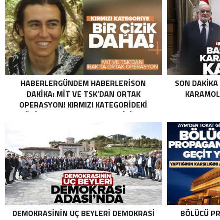
HABERLERGÜNDEM HABERLERISON
SON DAKIKA
DAKIKA: MİT VE TSK’DAN ORTAK
KARAMOLL
OPERASYON! KIRMIZI KATEGORIDEKI
TERÖRIST NAZLI TAŞPINAR ETKISIZ HALE
GETIRILDI SON DAKIKA: MİT VE TSK’DAN
ORTAK OPERASYON! KIRMIZI
KATEGORIDEKI TERÖRIST NAZLI
TAŞPINAR ETKISIZ HALE GETIRILDI .
DEMOKRASININ UÇ BEYLERI DEMOKRASI
BÖLÜCÜ PR