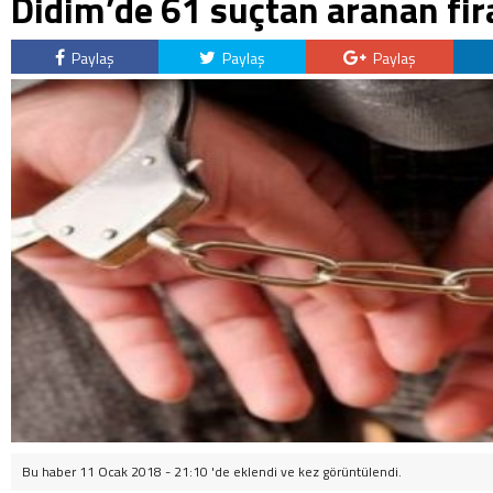
Didim’de 61 suçtan aranan fir
Paylaş
Paylaş
Paylaş
Bu haber 11 Ocak 2018 - 21:10 'de eklendi ve
kez görüntülendi.