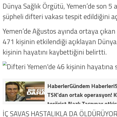
Dünya Sağlık Örgütü, Yemen’de son 5 a
şüpheli difteri vakası tespit edildiğini aç
Yemen’de Ağustos ayında ortaya çıkan d
471 kişinin etkilendiği açıklayan Dünya
kişinin hayatını kaybettiğini belirtti.
HaberlerGündem HaberleriS
TSK’dan ortak operasyon! Kı
terörist Nazlı Taşpınar etkis
dakika: MİT ve TSK’dan orta
İÇ SAVAŞ HASTALIKLA DA ÖLDÜRÜYO