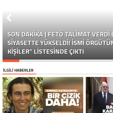
SON DAKİKA | FETÖ TALIMAT VERDI
SIYASETTE YÜKSELDI! İSMI ÖRGÜTÜN
KIŞILER” LISTESINDE ÇIKTI
İLGİLİ HABERLER