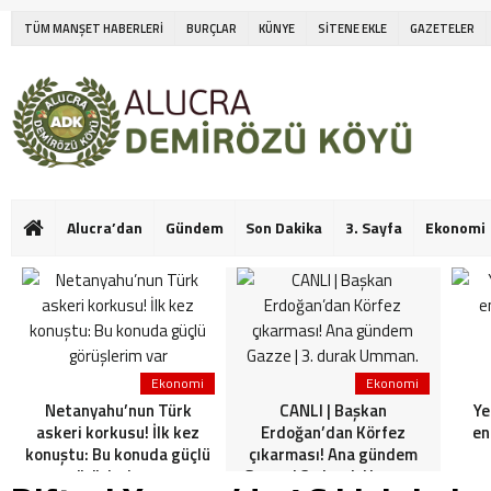
TÜM MANŞET HABERLERİ
BURÇLAR
KÜNYE
SİTENE EKLE
GAZETELER
Alucra’dan
Gündem
Son Dakika
3. Sayfa
Ekonomi
Ekonomi
Ekonomi
Netanyahu’nun Türk
CANLI | Başkan
Ye
askeri korkusu! İlk kez
Erdoğan’dan Körfez
en
konuştu: Bu konuda güçlü
çıkarması! Ana gündem
görüşlerim var
Gazze | 3. durak Umman.