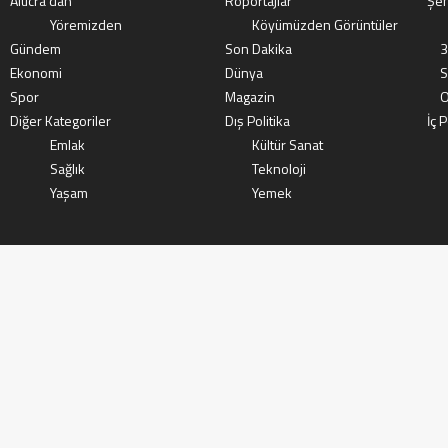
Alucra’dan
Röportajlar
Şeh
Yöremizden
Köyümüzden Görüntüler
Gündem
Son Dakika
3
Ekonomi
Dünya
S
Spor
Magazin
O
Diğer Kategoriler
Dış Politika
İç P
Emlak
Kültür Sanat
Sağlık
Teknoloji
Yaşam
Yemek