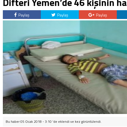
Difteri Yemen’de 46 kişinin ha
Paylaş
Paylaş
Paylaş
Bu haber 05 Ocak 2018 - 3:10 'de eklendi ve
kez görüntülendi.