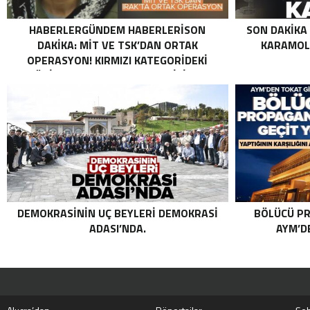
HABERLERGÜNDEM HABERLERISON
SON DAKIKA
DAKIKA: MİT VE TSK’DAN ORTAK
KARAMOLL
OPERASYON! KIRMIZI KATEGORIDEKI
TERÖRIST NAZLI TAŞPINAR ETKISIZ HALE
GETIRILDI SON DAKIKA: MİT VE TSK’DAN
ORTAK OPERASYON! KIRMIZI
KATEGORIDEKI TERÖRIST NAZLI
TAŞPINAR ETKISIZ HALE GETIRILDI .
DEMOKRASININ UÇ BEYLERI DEMOKRASI
BÖLÜCÜ PR
ADASI’NDA.
AYM’DE