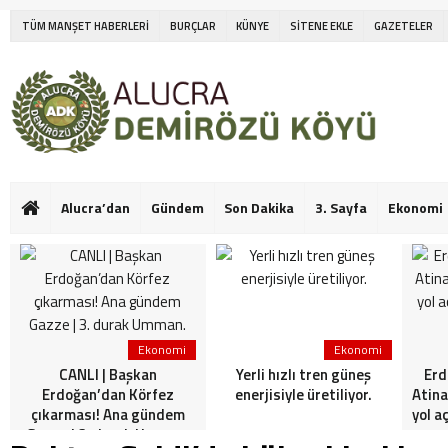
TÜM MANŞET HABERLERİ
BURÇLAR
KÜNYE
SİTENE EKLE
GAZETELER
Alucra’dan
Gündem
Son Dakika
3. Sayfa
Ekonomi
Ekonomi
Ekonomi
CANLI | Başkan
Yerli hızlı tren güneş
Erd
Erdoğan’dan Körfez
enerjisiyle üretiliyor.
Atina
çıkarması! Ana gündem
yol a
Gazze | 3. durak Umman.