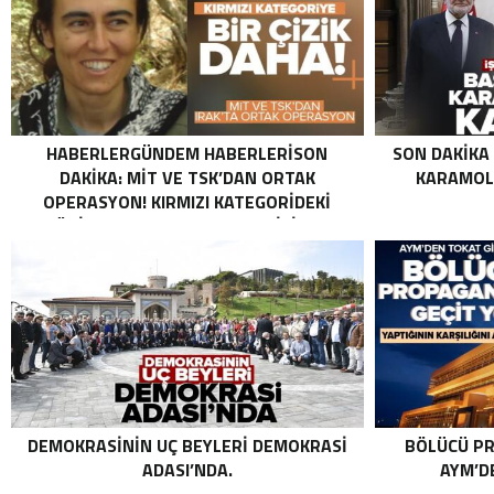
HABERLERGÜNDEM HABERLERISON
SON DAKIKA
DAKIKA: MİT VE TSK’DAN ORTAK
KARAMOLL
OPERASYON! KIRMIZI KATEGORIDEKI
TERÖRIST NAZLI TAŞPINAR ETKISIZ HALE
GETIRILDI SON DAKIKA: MİT VE TSK’DAN
ORTAK OPERASYON! KIRMIZI
KATEGORIDEKI TERÖRIST NAZLI
TAŞPINAR ETKISIZ HALE GETIRILDI .
DEMOKRASININ UÇ BEYLERI DEMOKRASI
BÖLÜCÜ PR
ADASI’NDA.
AYM’DE