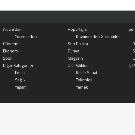
Alucra’dan
Röportajlar
Şeh
Yöremizden
Köyümüzden Görüntüler
Gündem
Son Dakika
3
Ekonomi
Dünya
S
Spor
Magazin
O
Diğer Kategoriler
Dış Politika
İç P
Emlak
Kültür Sanat
Sağlık
Teknoloji
Yaşam
Yemek