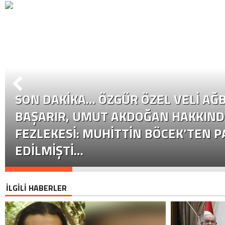
SON DAKİKA… ÖZGÜR ÖZEL VELI AĞB
BAŞARIR, UMUT AKDOĞAN HAKKIND
FEZLEKESI: MUHITTIN BÖCEK’TEN P
EDILMIŞTI…
İLGİLİ HABERLER