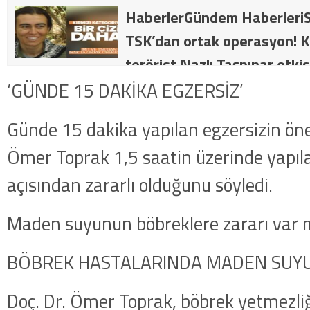
HaberlerGündem HaberleriS
TSK’dan ortak operasyon! Kı
terörist Nazlı Taşpınar etkis
dakika: MİT ve TSK’dan orta
‘GÜNDE 15 DAKİKA EGZERSİZ’
kategorideki terörist Nazlı 
Günde 15 dakika yapılan egzersizin ön
getirildi .
Ömer Toprak 1,5 saatin üzerinde yapıl
açısından zararlı olduğunu söyledi.
Maden suyunun böbreklere zararı var 
BÖBREK HASTALARINDA MADEN SUYU
Doç. Dr. Ömer Toprak, böbrek yetmezliğ