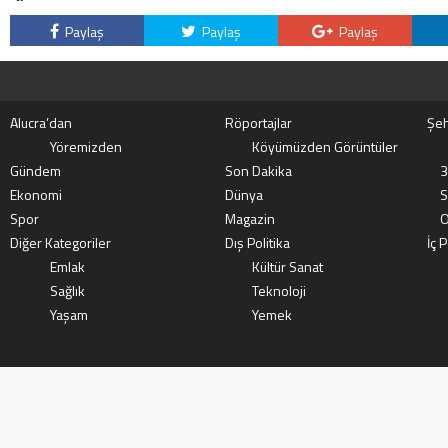
Paylaş
Paylaş
Paylaş
Alucra’dan
Röportajlar
Şeh
Yöremizden
Köyümüzden Görüntüler
Gündem
Son Dakika
3
Ekonomi
Dünya
S
Spor
Magazin
O
Diğer Kategoriler
Dış Politika
İç P
Emlak
Kültür Sanat
Sağlık
Teknoloji
Yaşam
Yemek