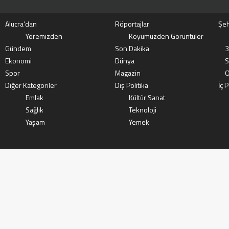
Alucra’dan
Röportajlar
Şeh
Yöremizden
Köyümüzden Görüntüler
Gündem
Son Dakika
3
Ekonomi
Dünya
S
Spor
Magazin
O
Diğer Kategoriler
Dış Politika
İç P
Emlak
Kültür Sanat
Sağlık
Teknoloji
Yaşam
Yemek