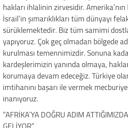
hakları ihlalinin zirvesidir. Amerika’nı
İsrail’in şımarıklıkları tüm dünyayı fela
sürüklemektedir. Biz tüm samimi dostla
yapıyoruz. Çok geç olmadan bölgede adi
kurulması temennimizdir. Sonuna kadar 
kardeşlerimizin yanında olmaya, haklar
korumaya devam edeceğiz. Türkiye ola
imtihanını başarı ile vermek mecburiy
inanıyoruz.
“AFRİKA’YA DOĞRU ADIM ATTIĞIMIZ
GELİYOR”