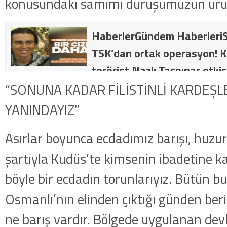
konusundaki samimi duruşumuzun ürün
HaberlerGündem HaberleriS
TSK’dan ortak operasyon! Kı
terörist Nazlı Taşpınar etkis
dakika: MİT ve TSK’dan orta
“SONUNA KADAR FİLİSTİNLİ KARDEŞL
kategorideki terörist Nazlı 
YANINDAYIZ”
getirildi .
Asırlar boyunca ecdadımız barışı, hu
şartıyla Kudüs’te kimsenin ibadetine k
böyle bir ecdadın torunlarıyız. Bütün bu
Osmanlı’nın elinden çıktığı günden ber
ne barış vardır. Bölgede uygulanan dev