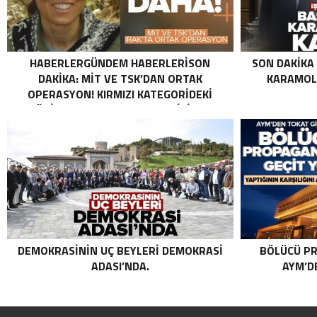
HABERLERGÜNDEM HABERLERISON
SON DAKIKA
DAKIKA: MİT VE TSK’DAN ORTAK
KARAMOLL
OPERASYON! KIRMIZI KATEGORIDEKI
TERÖRIST NAZLI TAŞPINAR ETKISIZ HALE
GETIRILDI SON DAKIKA: MİT VE TSK’DAN
ORTAK OPERASYON! KIRMIZI
KATEGORIDEKI TERÖRIST NAZLI
TAŞPINAR ETKISIZ HALE GETIRILDI .
DEMOKRASININ UÇ BEYLERI DEMOKRASI
BÖLÜCÜ PR
ADASI’NDA.
AYM’DE