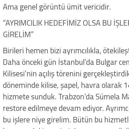
Ama genel görüntü ümit vericidir.
“AYRIMCILIK HEDEFİMİZ OLSA BU İŞL
GİRELİM”
Birileri hemen bizi ayrımcılıkla, ötekileş
Daha önceki gün İstanbul’da Bulgar c
Kilisesi’nin açılış törenini gerçekleştir
döneminde kilise, şapel, havra olarak 1
hizmete sunduk. Trabzon’da Sümela Ma
restore edilmeye devam ediyor. Ayrımcı
bu işlere niye girelim. Bütün bu hizmet