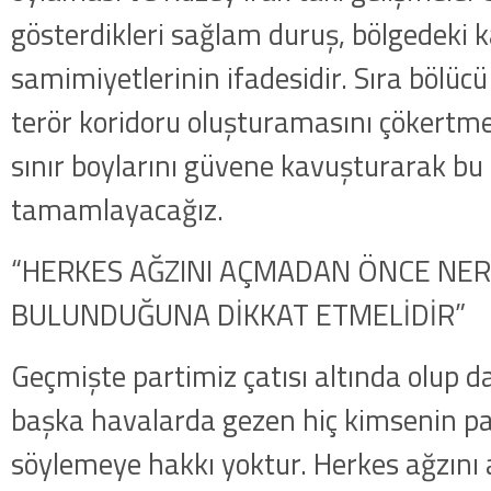
gösterdikleri sağlam duruş, bölgedeki 
samimiyetlerinin ifadesidir. Sıra bölüc
terör koridoru oluşturamasını çökertm
sınır boylarını güvene kavuşturarak bu 
tamamlayacağız.
“HERKES AĞZINI AÇMADAN ÖNCE NE
BULUNDUĞUNA DİKKAT ETMELİDİR”
Geçmişte partimiz çatısı altında olup d
başka havalarda gezen hiç kimsenin part
söylemeye hakkı yoktur. Herkes ağzın