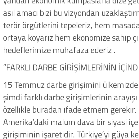
yandan ekonomik kumpaslarla dize get
asıl amacı bizi bu vizyondan uzaklaştır
terör örgütlerini tepeleriz, hem masada
ortaya koyarız hem ekonomize sahip çı
hedeflerimize muhafaza ederiz .
“FARKLI DARBE GİRİŞİMLERİNİN İÇİN
15 Temmuz darbe girişimini ülkemizd
şimdi farklı darbe girişimlerinin arayışı
özellikle buradan ifade etmem gerekir.
Amerika’daki malum dava bir siyasi içer
girişiminin işaretidir. Türkiye’yi güya k