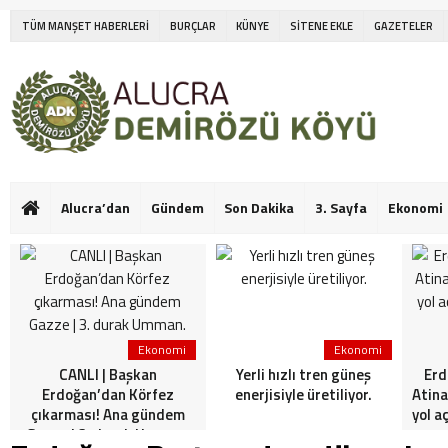
TÜM MANŞET HABERLERİ
BURÇLAR
KÜNYE
SİTENE EKLE
GAZETELER
Alucra’dan
Gündem
Son Dakika
3. Sayfa
Ekonomi
Ekonomi
Ekonomi
CANLI | Başkan
Yerli hızlı tren güneş
Erd
Erdoğan’dan Körfez
enerjisiyle üretiliyor.
Atina
çıkarması! Ana gündem
yol a
Gazze | 3. durak Umman.