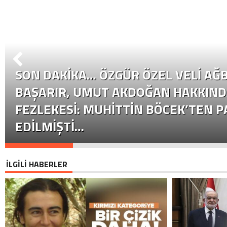
SON DAKİKA… ÖZGÜR ÖZEL VELI AĞB
BAŞARIR, UMUT AKDOĞAN HAKKIND
FEZLEKESI: MUHITTIN BÖCEK’TEN P
EDILMIŞTI…
İLGİLİ HABERLER