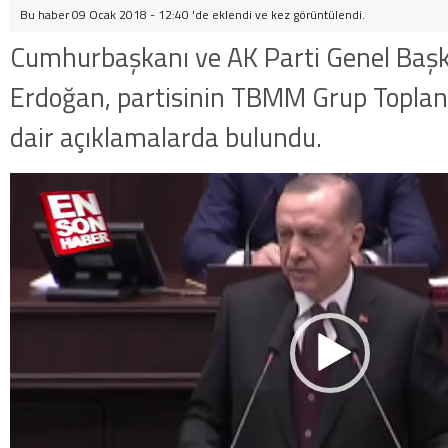
Bu haber 09 Ocak 2018 - 12:40 'de eklendi ve
kez görüntülendi.
Cumhurbaşkanı ve AK Parti Genel Başk
Erdoğan, partisinin TBMM Grup Topla
dair açıklamalarda bulundu.
Video
oynatıcı