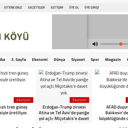
SİTENE EKLE
GAZETELER
İLETİŞİM
ÜYE OL
ÜYE GİRİŞİ
ika
3. Sayfa
Ekonomi
Dünya
Siyaset
Spor
Magazin
Ekonomi
Ekonomi
hızlı tren güneş
Erdoğan-Trump zirvesi
AFAD duyur
siyle üretiliyor.
Atina ve Tel Aviv’de paniğe
Balıkesir’de
yol açtı: Miçotakis’e davet
büyüklüğünde 
yok.