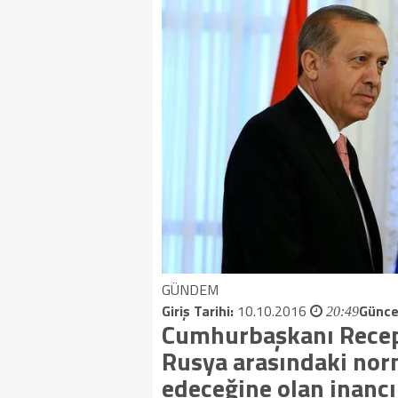
GÜNDEM
Giriş Tarihi:
10.10.2016
Günce
20:49
Cumhurbaşkanı Recep 
Rusya arasındaki nor
edeceğine olan inancı