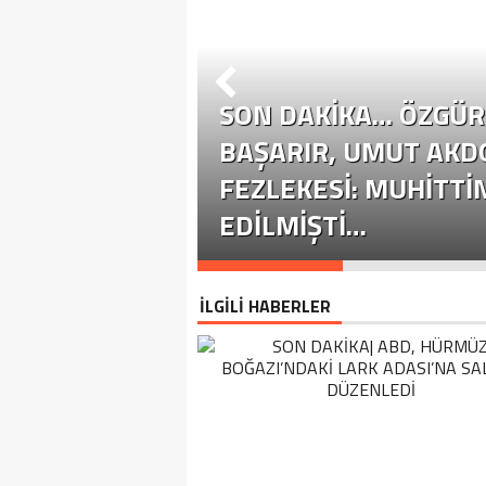
SON DAKİKA… ÖZGÜR 
ÜR ÖZEL
BAŞARIR, UMUT AKD
YASETE EHIL
FEZLEKESI: MUHITTI
EDILMIŞTI…
İLGİLİ HABERLER