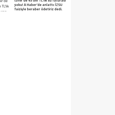
İzmir’de 45 bin TL’lik su faturası
şoku! A Haber’de anlattı: İZSU
faiziyle beraber ödetiriz dedi.