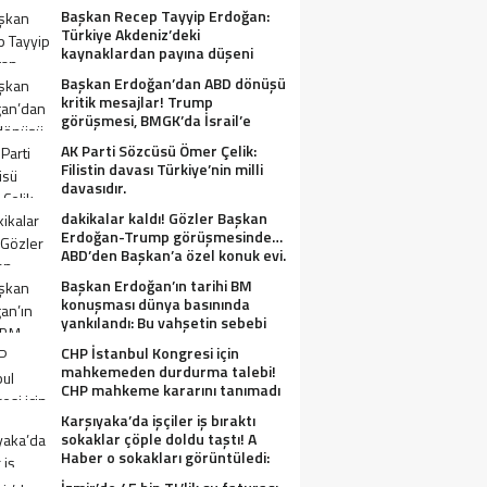
Başkan Recep Tayyip Erdoğan:
Türkiye Akdeniz’deki
kaynaklardan payına düşeni
alacak.
Başkan Erdoğan’dan ABD dönüşü
kritik mesajlar! Trump
görüşmesi, BMGK’da İsrail’e
tepkiler, Gazze ve Filistin
AK Parti Sözcüsü Ömer Çelik:
meselesi….
Filistin davası Türkiye’nin milli
davasıdır.
dakikalar kaldı! Gözler Başkan
Erdoğan-Trump görüşmesinde…
ABD’den Başkan’a özel konuk evi.
Başkan Erdoğan’ın tarihi BM
konuşması dünya basınında
yankılandı: Bu vahşetin sebebi
olabilir mi?
CHP İstanbul Kongresi için
mahkemeden durdurma talebi!
CHP mahkeme kararını tanımadı
Karşıyaka’da işçiler iş bıraktı
sokaklar çöple doldu taştı! A
Haber o sokakları görüntüledi:
Fareler cirit atıyor