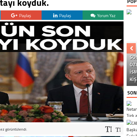
tayı koyduk.
POP
Paylaş
Paylaş
Yorum Yaz
SO
ÖZ
ÇI
C
İS
YA
BO
Y
KIŞ
SON
kez görüntülendi.