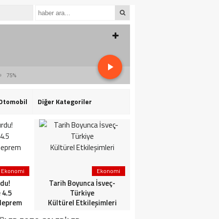
75%
Otomobil
Diğer Kategoriler
Ekonomi
Ekonomi
3. Sayfa
du!
Tarih Boyunca İsveç-
HaberlerGündem
 4.5
Türkiye
HaberleriSon dakika: Mİ
deprem
Kültürel Etkileşimleri
ve TSK’dan ortak
operasyon! Kırmızı