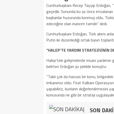
Cumhurbaşkanı Recep Tayyip Erdoğan, “B
geçirdik. Sonunda bu az önce imzalanan 
başkanlar huzurunda konmuş oldu. Türkiy
edeceğine olan inancım tamdır.” dedi.
Cumhurbaşkanı Erdoğan, Türk akımı anla
Putin ile düzenlediği ortak basın toplant
“HALEP’TE YARDIM STRATEJİSİNİN 
Halep’teki gelişmelerde insanı yardımın
belirten Erdoğan şu şekilde konuştu:
“Tabii çok da hassas bir konu; bölgedeki
imkanımız oldu. Fırat Kalkanı Operasyonu’
yapabiliriz, bunların değerlendirmesini ya
konusunda ne gibi bir strateji uygulayalı
SON DAKİK