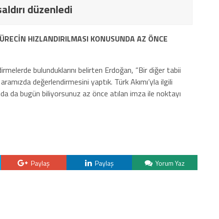
aldırı düzenledi
 SÜRECİN HIZLANDIRILMASI KONUSUNDA AZ ÖNCE
rmelerde bulunduklarını belirten Erdoğan, “Bir diğer tabii
ramızda değerlendirmesini yaptık. Türk Akımı’yla ilgili
nda da bugün biliyorsunuz az önce atılan imza ile noktayı
Paylaş
Paylaş
Yorum Yaz