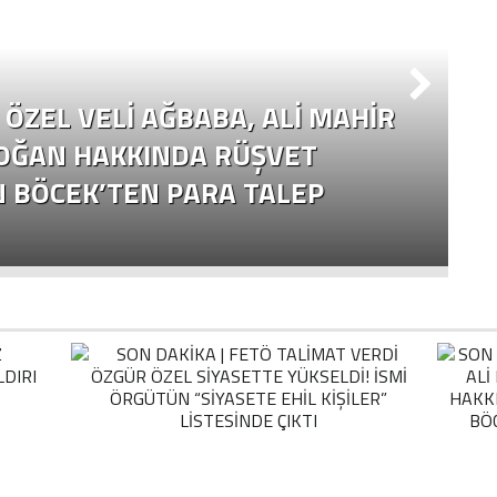
ÖZEL VELI AĞBABA, ALI MAHIR
OĞAN HAKKINDA RÜŞVET
N BÖCEK’TEN PARA TALEP
Ç
Y