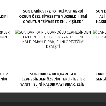
SON DAKİKA | FETÖ TALIMAT VERDI
SON D
DIRI
ÖZGÜR ÖZEL SIYASETTE YÜKSELDI! İSMI
ALI
ÖRGÜTÜN “SIYASETE EHIL KIŞILER”
HAKKI
LISTESINDE ÇIKTI
BÖC
KLER
SON DAKİKA KILIÇDAROĞLU
CANLI
ININ
CEPHESINDEN ÖZEL’IN TEKLIFINE ILK
GERGI
YANIT! ‘ELINI KALDIRMAYI BIRAK, ELINI
ÖPECEĞIM’ DEMIŞTI