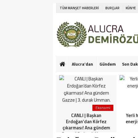
TÜM MANŞET HABERLERİ
BURÇLAR
KÜNYE
Alucra’dan
Gündem
Son Dak
Ekonomi
Ekonomi
Netanyahu’nun Türk
CANLI | Başkan
Yerli 
askeri korkusu! İlk kez
Erdoğan’dan Körfez
enerji
konuştu: Bu konuda güçlü
çıkarması! Ana gündem
görüşlerim var
Gazze | 3. durak Umman.