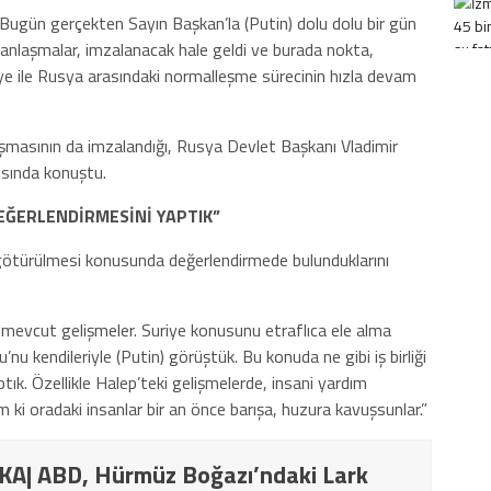
ugün gerçekten Sayın Başkan’la (Putin) dolu dolu bir gün
anlaşmalar, imzalanacak hale geldi ve burada nokta,
e ile Rusya arasındaki normalleşme sürecinin hızla devam
şmasının da imzalandığı, Rusya Devlet Başkanı Vladimir
ısında konuştu.
DEĞERLENDİRMESİNİ YAPTIK”
 götürülmesi konusunda değerlendirmede bulunduklarını
 mevcut gelişmeler. Suriye konusunu etraflıca ele alma
nu kendileriyle (Putin) görüştük. Bu konuda ne gibi iş birliği
ptık. Özellikle Halep’teki gelişmelerde, insani yardım
m ki oradaki insanlar bir an önce barışa, huzura kavuşsunlar.”
A| ABD, Hürmüz Boğazı’ndaki Lark