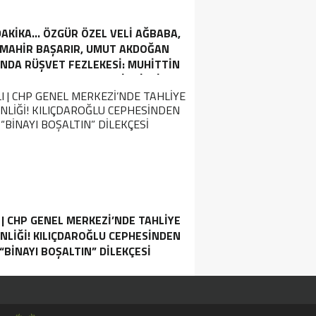
AKİKA… ÖZGÜR ÖZEL VELI AĞBABA,
 MAHIR BAŞARIR, UMUT AKDOĞAN
NDA RÜŞVET FEZLEKESI: MUHITTIN
EK’TEN PARA TALEP EDILMIŞTI…
 | CHP GENEL MERKEZI’NDE TAHLIYE
NLIĞI! KILIÇDAROĞLU CEPHESINDEN
“BINAYI BOŞALTIN” DILEKÇESI