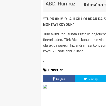
Adası’na s
“TÜRK AKIMI’YLA İLGİLİ OLARAK DA
NOKTAYI KOYDUK”
Türk akımı konusunda Putin ile değerlendi
önemli adım, Türk Akımı konusunun yine a
olarak da sürecin hızlandırılması konusu
koyduk.” ifadelerini kullandı
.
Etiketler :
Paylaş
Paylaş