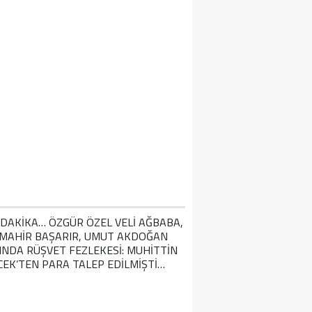
IN SEDDI NEDEN YAPILDI VE TÜRKLER 
APILDI? ÇIN SEDDININ YAPILMA SEBEPL