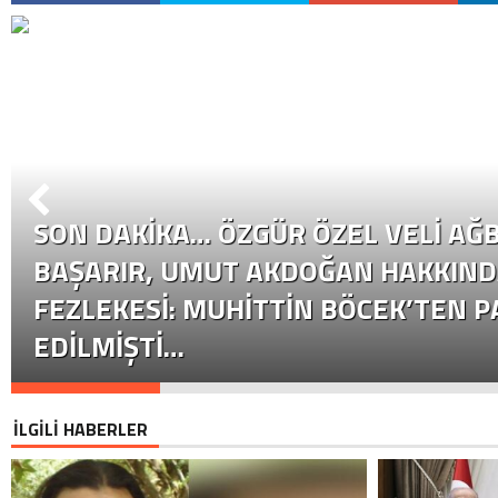
SON DAKİKA… ÖZGÜR ÖZEL VELI AĞB
BAŞARIR, UMUT AKDOĞAN HAKKIND
FEZLEKESI: MUHITTIN BÖCEK’TEN P
EDILMIŞTI…
İLGİLİ HABERLER