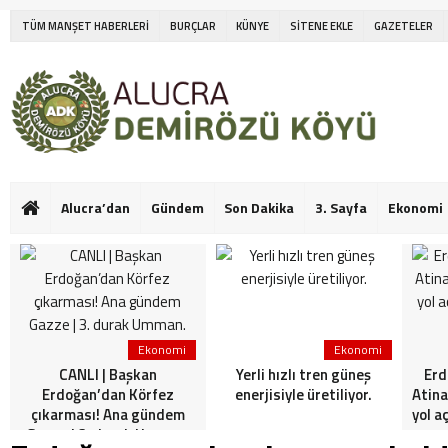
TÜM MANŞET HABERLERİ
BURÇLAR
KÜNYE
SİTENE EKLE
GAZETELER
Alucra’dan
Gündem
Son Dakika
3. Sayfa
Ekonomi
Ekonomi
Ekonomi
CANLI | Başkan
Yerli hızlı tren güneş
Erd
Erdoğan’dan Körfez
enerjisiyle üretiliyor.
Atina
çıkarması! Ana gündem
yol a
Gazze | 3. durak Umman.