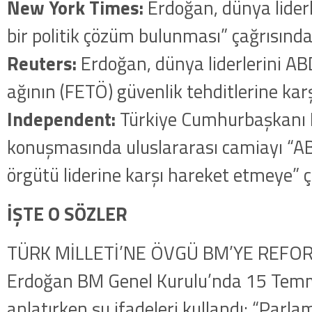
New York Times:
Erdoğan, dünya liderle
bir politik çözüm bulunması” çağrısınd
Reuters:
Erdoğan, dünya liderlerini AB
ağının (FETÖ) güvenlik tehditlerine karş
Independent:
Türkiye Cumhurbaşkanı 
konuşmasında uluslararası camiayı “A
örgütü liderine karşı hareket etmeye” ç
İŞTE O SÖZLER
TÜRK MİLLETİ’NE ÖVGÜ BM’YE REFOR
Erdoğan BM Genel Kurulu’nda 15 Temm
anlatırken şu ifadeleri kullandı: “Parl