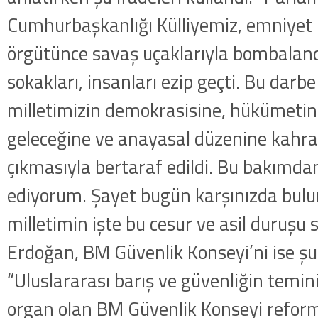
Cumhurbaşkanlığı Külliyemiz, emniyet b
örgütünce savaş uçaklarıyla bombaland
sokakları, insanları ezip geçti. Bu darbe
milletimizin demokrasisine, hükümetine
geleceğine ve anayasal düzenine kahr
çıkmasıyla bertaraf edildi. Bu bakımdan
ediyorum. Şayet bugün karşınızda bu
milletimin işte bu cesur ve asil duruşu 
Erdoğan, BM Güvenlik Konseyi’ni ise şu s
“Uluslararası barış ve güvenliğin temi
organ olan BM Güvenlik Konseyi refor