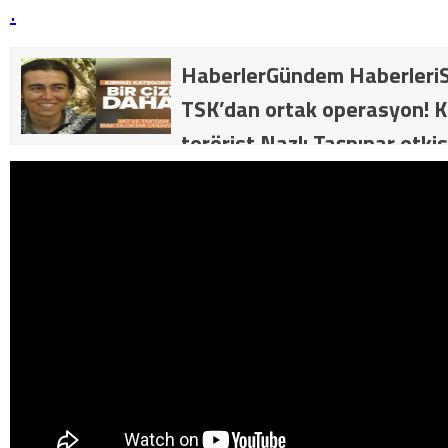
.
HaberlerGündem HaberleriS
TSK’dan ortak operasyon! Kı
terörist Nazlı Taşpınar etkis
dakika: MİT ve TSK’dan orta
kategorideki terörist Nazlı 
getirildi .