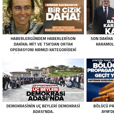
HABERLERGÜNDEM HABERLERISON
SON DAKIKA
DAKIKA: MİT VE TSK’DAN ORTAK
KARAMOLL
OPERASYON! KIRMIZI KATEGORIDEKI
TERÖRIST NAZLI TAŞPINAR ETKISIZ HALE
GETIRILDI SON DAKIKA: MİT VE TSK’DAN
ORTAK OPERASYON! KIRMIZI
KATEGORIDEKI TERÖRIST NAZLI
TAŞPINAR ETKISIZ HALE GETIRILDI .
DEMOKRASININ UÇ BEYLERI DEMOKRASI
BÖLÜCÜ PR
ADASI’NDA.
AYM’DE