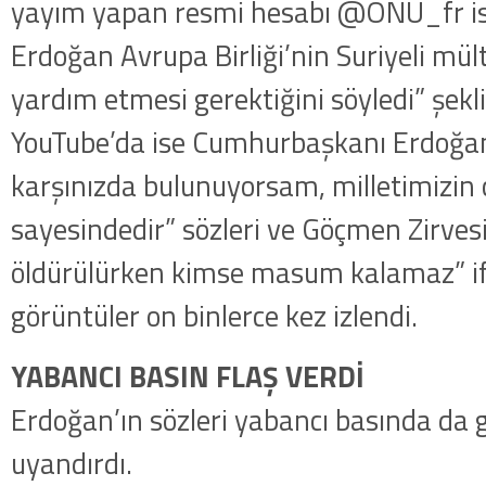
yayım yapan resmi hesabı @ONU_fr i
Erdoğan Avrupa Birliği’nin Suriyeli mül
yardım etmesi gerektiğini söyledi” şekl
YouTube’da ise Cumhurbaşkanı Erdoğa
karşınızda bulunuyorsam, milletimizin 
sayesindedir” sözleri ve Göçmen Zirves
öldürülürken kimse masum kalamaz” if
görüntüler on binlerce kez izlendi.
YABANCI BASIN FLAŞ VERDİ
Erdoğan’ın sözleri yabancı basında da 
uyandırdı.