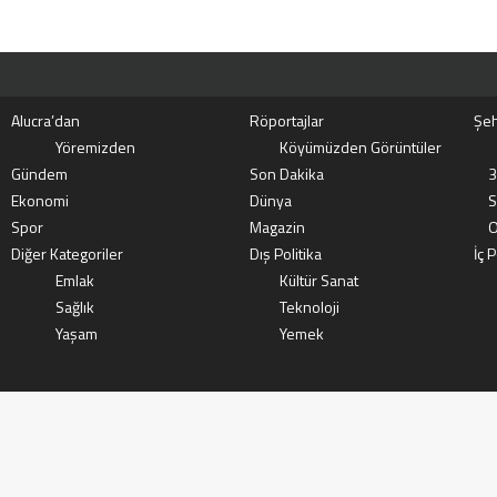
Alucra’dan
Röportajlar
Şeh
Yöremizden
Köyümüzden Görüntüler
Gündem
Son Dakika
3
Ekonomi
Dünya
S
Spor
Magazin
O
Diğer Kategoriler
Dış Politika
İç P
Emlak
Kültür Sanat
Sağlık
Teknoloji
Yaşam
Yemek