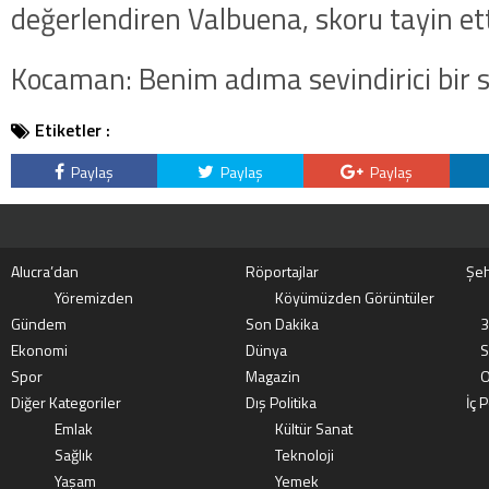
değerlendiren Valbuena, skoru tayin ett
Kocaman: Benim adıma sevindirici bir
Etiketler :
Paylaş
Paylaş
Paylaş
Alucra’dan
Röportajlar
Şeh
Yöremizden
Köyümüzden Görüntüler
Gündem
Son Dakika
3
Ekonomi
Dünya
S
Spor
Magazin
O
Diğer Kategoriler
Dış Politika
İç P
Emlak
Kültür Sanat
Sağlık
Teknoloji
Yaşam
Yemek