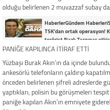
olduğu belirlenen 2 muvazzaf subay da 
HaberlerGündem HaberleriS
TSK’dan ortak operasyon! Kı
terörist Nazlı Taşpınar etkis
dakika: MİT ve TSK’dan orta
PANİĞE KAPILINCA İTİRAF ETTİ
kategorideki terörist Nazlı 
Yüzbaşı Burak Akın’ın da içinde bulundu
getirildi .
ankesörlü telefonların çaldırıp kapatılm
önceden belirlenen şifreli adreslerde gi
yaptıkları, polisin bu görüşmeleri tespi
paniğe kapılan Akın’ın emniyete giderek