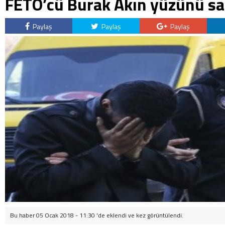
FETÖ’cü Burak Akın yüzünü sa
Paylaş
Paylaş
Paylaş
Bu haber 05 Ocak 2018 - 11:30 'de eklendi ve
kez görüntülendi.