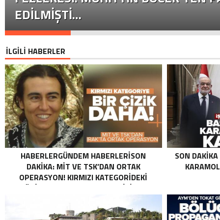
EDILMIŞTI…
İLGİLİ HABERLER
HABERLERGÜNDEM HABERLERISON
SON DAKIKA
DAKIKA: MİT VE TSK’DAN ORTAK
KARAMOLL
OPERASYON! KIRMIZI KATEGORIDEKI
TERÖRIST NAZLI TAŞPINAR ETKISIZ HALE
GETIRILDI SON DAKIKA: MİT VE TSK’DAN
ORTAK OPERASYON! KIRMIZI