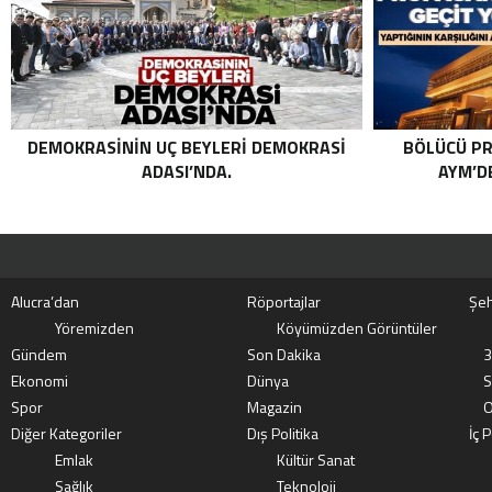
KATEGORIDEKI TERÖRIST NAZLI
TAŞPINAR ETKISIZ HALE GETIRILDI .
DEMOKRASININ UÇ BEYLERI DEMOKRASI
BÖLÜCÜ PR
ADASI’NDA.
AYM’DE
Alucra’dan
Röportajlar
Şeh
Yöremizden
Köyümüzden Görüntüler
Gündem
Son Dakika
3
Ekonomi
Dünya
S
Spor
Magazin
O
Diğer Kategoriler
Dış Politika
İç P
Emlak
Kültür Sanat
Sağlık
Teknoloji