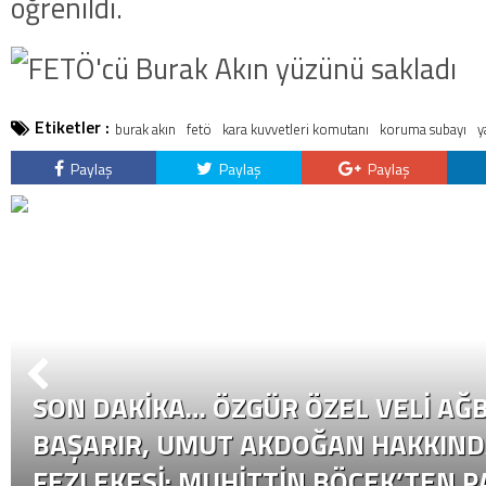
öğrenildi.
Etiketler :
burak akın
fetö
kara kuvvetleri komutanı
koruma subayı
y
Paylaş
Paylaş
Paylaş
SON DAKİKA… ÖZGÜR ÖZEL VELI AĞB
BAŞARIR, UMUT AKDOĞAN HAKKIND
FEZLEKESI: MUHITTIN BÖCEK’TEN P