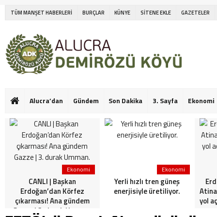
TÜM MANŞET HABERLERİ
BURÇLAR
KÜNYE
SİTENE EKLE
GAZETELER
Alucra’dan
Gündem
Son Dakika
3. Sayfa
Ekonomi
Ekonomi
Ekonomi
CANLI | Başkan
Yerli hızlı tren güneş
Erd
Erdoğan’dan Körfez
enerjisiyle üretiliyor.
Atina
çıkarması! Ana gündem
yol a
Gazze | 3. durak Umman.