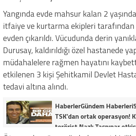
Yangında evde mahsur kalan 2 yaşında
itfaiye ve kurtarma ekipleri tarafından 
evden çıkarıldı. Vücudunda derin yanıkl
Durusay, kaldırıldığı özel hastanede ya
müdahalelere rağmen hayatını kaybet
etkilenen 3 kişi Şehitkamil Devlet Hast
tedavi altına alındı.
HaberlerGündem HaberleriS
TSK’dan ortak operasyon! Kı
terörist Nazlı Taşpınar etkis