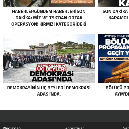
HABERLERGÜNDEM HABERLERISON
SON DAKIKA
DAKIKA: MİT VE TSK’DAN ORTAK
KARAMOLL
OPERASYON! KIRMIZI KATEGORIDEKI
TERÖRIST NAZLI TAŞPINAR ETKISIZ HALE
GETIRILDI SON DAKIKA: MİT VE TSK’DAN
ORTAK OPERASYON! KIRMIZI
KATEGORIDEKI TERÖRIST NAZLI
TAŞPINAR ETKISIZ HALE GETIRILDI .
DEMOKRASININ UÇ BEYLERI DEMOKRASI
BÖLÜCÜ PR
ADASI’NDA.
AYM’DE
Alucra’dan
Röportajlar
Şeh