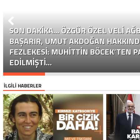
SON DAKİKA… ÖZGÜR ÖZEL VELI AĞB
BAŞARIR, UMUT AKDOĞAN HAKKIND
FEZLEKESI: MUHITTIN BÖCEK’TEN P
EDILMIŞTI…
İLGİLİ HABERLER