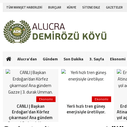
TÜM MANŞET HABERLERİ
BURÇLAR
KÜNYE
SİTENE EKLE
GAZETELER
Alucra’dan
Gündem
Son Dakika
3. Sayfa
Ekonomi
Ekonomi
Ekonomi
CANLI | Başkan
Yerli hızlı tren güneş
Erd
Erdoğan’dan Körfez
enerjisiyle üretiliyor.
Atina
çıkarması! Ana gündem
yol a
Gazze | 3. durak Umman.