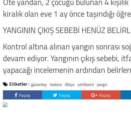
dakika: MİT ve TSK’dan orta
Öte yandan, 2 çocuğu bulunan 4 kişilik 
kategorideki terörist Nazlı 
kiralık olan eve 1 ay önce taşındığı öğre
getirildi .
YANGININ ÇIKIŞ SEBEBİ HENÜZ BELİR
Kontrol altına alınan yangın sonrası s
devam ediyor. Yangının çıkış sebebi, itf
yapacağı incelemenin ardından belirlen
Etiketler :
gaziantep
hastane
itfaiye
şehitkamil
yangın
Paylaş
Paylaş
Paylaş