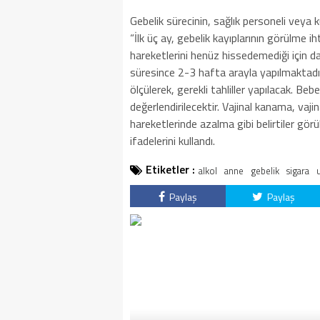
Gebelik sürecinin, sağlık personeli veya
“İlk üç ay, gebelik kayıplarının görülme 
hareketlerini henüz hissedemediği için daha
süresince 2-3 hafta arayla yapılmaktadı
ölçülerek, gerekli tahliller yapılacak. Beb
değerlendirilecektir. Vajinal kanama, va
hareketlerinde azalma gibi belirtiler gö
ifadelerini kullandı.
Etiketler :
alkol
anne
gebelik
sigara
Paylaş
Paylaş