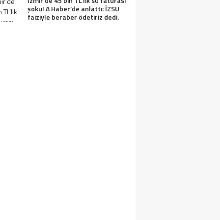
İzmir’de 45 bin TL’lik su faturası
şoku! A Haber’de anlattı: İZSU
faiziyle beraber ödetiriz dedi.