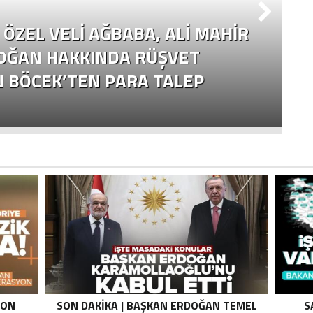
ÖZEL VELI AĞBABA, ALI MAHIR
OĞAN HAKKINDA RÜŞVET
N BÖCEK’TEN PARA TALEP
Ç
Y
SON
SON DAKIKA | BAŞKAN ERDOĞAN TEMEL
S