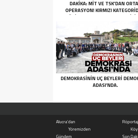
DAKIKA: MİT VE TSK’DAN ORT
OPERASYON! KIRMIZI KATEGORID
TERÖRIST NAZLI TAŞPINAR ETKISI
GETIRILDI SON DAKIKA: MİT VE TS
ORTAK OPERASYON! KIRMIZI
KATEGORIDEKI TERÖRIST NAZ
TAŞPINAR ETKISIZ HALE GETIRILD
DEMOKRASININ UÇ BEYLERI DEMO
ADASI’NDA.
Alucra’dan
Röportaj
Yöremizden
Köy
Gündem
Son Dak