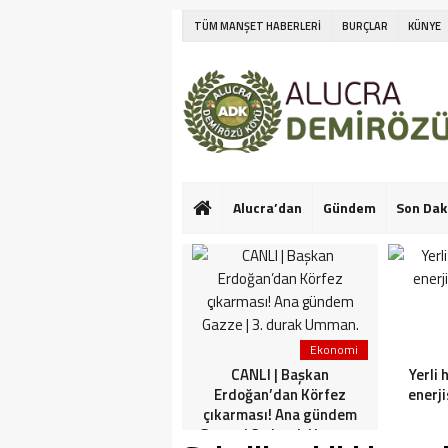
TÜM MANŞET HABERLERİ
BURÇLAR
KÜNYE
Alucra’dan
Gündem
Son Dak
Ekonomi
Ekonomi
Netanyahu’nun Türk
CANLI | Başkan
Yerli 
askeri korkusu! İlk kez
Erdoğan’dan Körfez
enerji
konuştu: Bu konuda güçlü
çıkarması! Ana gündem
görüşlerim var
Gazze | 3. durak Umman.