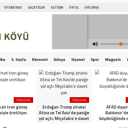
SİTENE EKLE
GAZETELER
İLETİŞİM
ÜYE OL
ÜYE GİRİŞİ
ika
3. Sayfa
Ekonomi
Dünya
Siyaset
Spor
Magazin
Ekonomi
Ekonomi
hızlı tren güneş
Erdoğan-Trump zirvesi
AFAD duyur
siyle üretiliyor.
Atina ve Tel Aviv’de paniğe
Balıkesir’de
yol açtı: Miçotakis’e davet
büyüklüğünde 
yok.