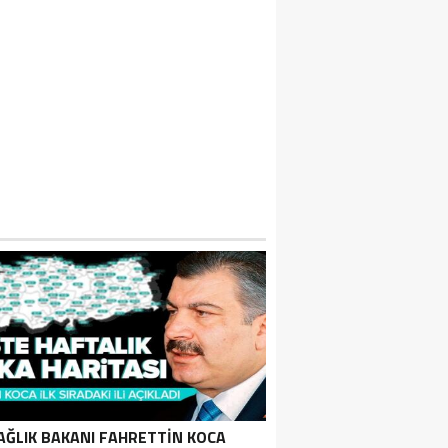
IN SEDDI NEDEN YAPILDI VE TÜRKLER 
APILDI? ÇIN SEDDININ YAPILMA SEBEPL
AĞLIK BAKANI FAHRETTIN KOCA