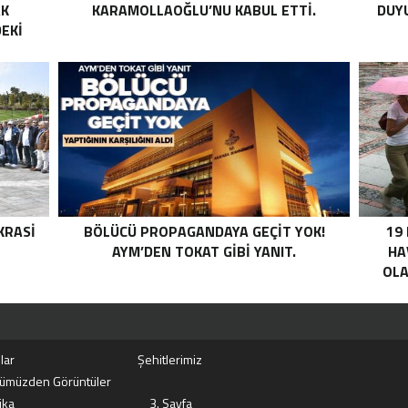
AK
KARAMOLLAOĞLU’NU KABUL ETTI.
DUYU
EKI
Z HALE
K’DAN
LI
I .
KRASI
BÖLÜCÜ PROPAGANDAYA GEÇIT YOK!
19
AYM’DEN TOKAT GIBI YANIT.
HA
OLA
lar
Şehitlerimiz
ümüzden Görüntüler
ika
3. Sayfa