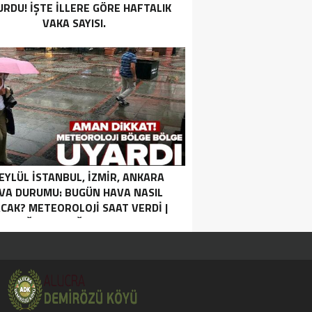
RDU! İŞTE ILLERE GÖRE HAFTALIK
VAKA SAYISI.
 EYLÜL İSTANBUL, İZMIR, ANKARA
VA DURUMU: BUGÜN HAVA NASIL
CAK? METEOROLOJI SAAT VERDI |
SAĞANAK YAĞIŞ UYARISI.