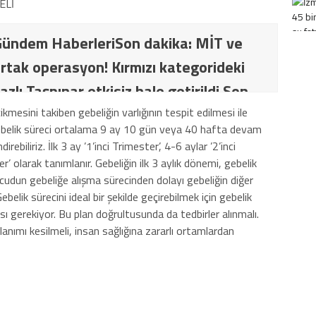
ELİ
ündem HaberleriSon dakika: MİT ve
rtak operasyon! Kırmızı kategorideki
azlı Taşpınar etkisiz hale getirildi Son
İT ve TSK’dan ortak operasyon! Kırmızı
kmesini takiben gebeliğin varlığının tespit edilmesi ile
Gebelik süreci ortalama 9 ay 10 gün veya 40 hafta devam
ki terörist Nazlı Taşpınar etkisiz hale
biliriz. İlk 3 ay ’1’inci Trimester’, 4-6 aylar ’2’inci
r’ olarak tanımlanır. Gebeliğin ilk 3 aylık dönemi, gebelik
udun gebeliğe alışma sürecinden dolayı gebeliğin diğer
belik sürecini ideal bir şekilde geçirebilmek için gebelik
ı gerekiyor. Bu plan doğrultusunda da tedbirler alınmalı.
llanımı kesilmeli, insan sağlığına zararlı ortamlardan