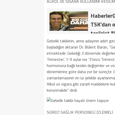
ALKOL VE SİGARA KULLANIMI KESİLM
HaberlerG
TSK’dan o
terörist N
dakika: M
Gebelik takibinin, anne adayının adet geci
başladığını aktaran Dr. Bülent Baran, “
kategoride
etmektedir. Gebeliği 3 dönemde değerlendire
getirildi .
Trimester’, 7-9 aylar ise ’3’üncü Trimeste
hormonuna bağlı keskin değişimler ve vüc
dönemlerine göre daha zor bir süreçtir. Ge
zamanlamasının en iyi şekilde ayarlanmas
Alkol ve sigara gibi zararlı maddelerin ku
korunmalıdır.” dedi.
SÜRECİ SAĞLIK PERSONELİ İZLEMELİ