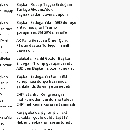
Başkan Recep Tayyip Erdoğan:
Türkiye Akdeniz’deki
kaynaklardan payına düşeni
alacak.
Başkan Erdoğan’dan ABD dönüşü
kritik mesajlar! Trump
görüşmesi, BMGK’da İsrail’e
tepkiler, Gazze ve Filistin
AK Parti Sözcüsü Ömer Çelik:
meselesi….
Filistin davası Türkiye’nin milli
davasıdır.
dakikalar kaldı! Gözler Başkan
Erdoğan-Trump görüşmesinde…
ABD’den Başkan’a özel konuk evi.
Başkan Erdoğan’ın tarihi BM
konuşması dünya basınında
yankılandı: Bu vahşetin sebebi
olabilir mi?
CHP İstanbul Kongresi için
mahkemeden durdurma talebi!
CHP mahkeme kararını tanımadı
Karşıyaka’da işçiler iş bıraktı
sokaklar çöple doldu taştı! A
Haber o sokakları görüntüledi:
Fareler cirit atıyor