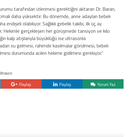
 kurumu tarafından izlenmesi gerektiğini aktaran Dr. Baran,
ihtimali daha yüksektir. Bu dönemde, anne adayları bebek
 endişeli olabiliyor. Sağlıklı gebelik takibi, ilk üç ay
r. Hekimle gerçekleşen her görüşmede tansiyon ve kilo
eğin kalp atışlarıyla büyüklüğü ise ultrasonla
jinadan su gelmesi, rahimde kasılmalar görülmesi, bebek
rülmesi durumunda acilen hekime gidilmesi gerekiyor.”
ultrason
Paylaş
Paylaş
Yorum Yaz