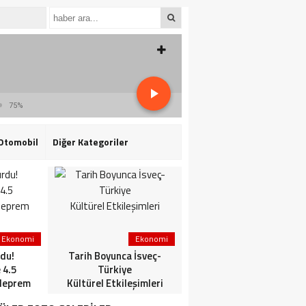
75%
Otomobil
Diğer Kategoriler
Ekonomi
Ekonomi
3. Sayfa
du!
Tarih Boyunca İsveç-
HaberlerGündem
 4.5
Türkiye
HaberleriSon dakika: Mİ
deprem
Kültürel Etkileşimleri
ve TSK’dan ortak
operasyon! Kırmızı