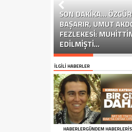
SON DAKİKA… ÖZGÜR 
ÜR ÖZEL
BAŞARIR, UMUT AKD
YASETE EHIL
FEZLEKESI: MUHITTI
EDILMIŞTI…
İLGİLİ HABERLER
HABERLERGÜNDEM HABERLERI