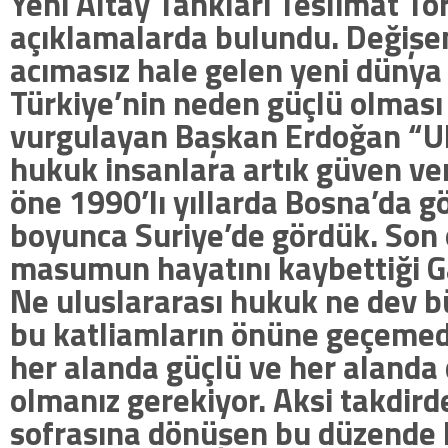
Yeni Altay Tankları Teslimat Tö
açıklamalarda bulundu. Değişe
acımasız hale gelen yeni dünya
Türkiye’nin neden güçlü olması 
vurgulayan Başkan Erdoğan “Ul
hukuk insanlara artık güven ve
öne 1990’lı yıllarda Bosna’da gö
boyunca Suriye’de gördük. Son 
masumun hayatını kaybettiği G
Ne uluslararası hukuk ne dev b
bu katliamların önüne geçemedi
her alanda güçlü ve her alanda 
olmanız gerekiyor. Aksi takdird
sofrasına dönüşen bu düzende