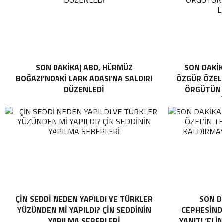
SON DAKİKA| ABD, HÜRMÜZ
SON DAKİK
BOĞAZI’NDAKI LARK ADASI’NA SALDIRI
ÖZGÜR ÖZEL 
DÜZENLEDI
ÖRGÜTÜN “
L
ÇIN SEDDI NEDEN YAPILDI VE TÜRKLER
SON D
YÜZÜNDEN MI YAPILDI? ÇIN SEDDININ
CEPHESINDE
YAPILMA SEBEPLERI
YANIT! ‘ELI