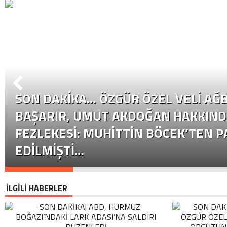
SON DAKİKA… ÖZGÜR ÖZEL VELI AĞB
BAŞARIR, UMUT AKDOĞAN HAKKIND
FEZLEKESI: MUHITTIN BÖCEK’TEN P
EDILMIŞTI…
İLGİLİ HABERLER