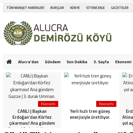
TÜM MANŞET HABERLERİ
BURÇLAR
KÜNYE
SİTENE EKLE
GAZETELER
Alucra’dan
Gündem
Son Dakika
3. Sayfa
Ekonomi
Ekonomi
Ekonomi
CANLI | Başkan
Yerli hızlı tren güneş
Erd
Erdoğan’dan Körfez
enerjisiyle üretiliyor.
Atina
çıkarması! Ana gündem
yol a
Gazze | 3. durak Umman.