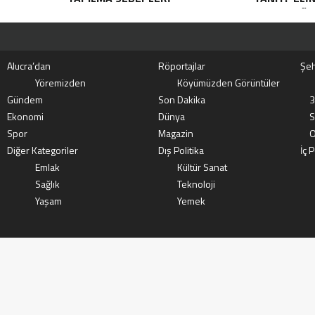
ÖP
Alucra’dan
Röportajlar
Şeh
Yöremizden
Köyümüzden Görüntüler
Gündem
Son Dakika
3
Ekonomi
Dünya
S
Spor
Magazin
O
Diğer Kategoriler
Dış Politika
İç P
Emlak
Kültür Sanat
Sağlık
Teknoloji
Yaşam
Yemek