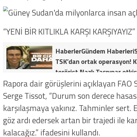
“YENİ BİR KITLIKLA KARŞI KARŞIYAYIZ”
HaberlerGündem HaberleriS
TSK’dan ortak operasyon! Kı
terörist Nazlı Taşpınar etkis
dakika: MİT ve TSK’dan orta
Rapora dair görüşlerini açıklayan FAO 
kategorideki terörist Nazlı 
Serge Tissot, “Durum son derece hasas v
getirildi .
karşılaşmaya yakınız. Tahminler sert. 
göz ardı edersek artan bir trajedi ile ka
kalacağız.” ifadesini kullandı.