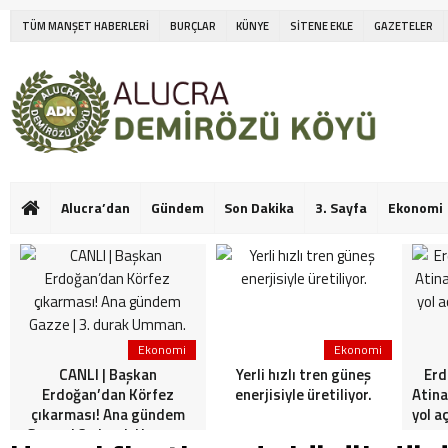
TÜM MANŞET HABERLERİ
BURÇLAR
KÜNYE
SİTENE EKLE
GAZETELER
Alucra’dan
Gündem
Son Dakika
3. Sayfa
Ekonomi
Ekonomi
Ekonomi
CANLI | Başkan
Yerli hızlı tren güneş
Erd
Erdoğan’dan Körfez
enerjisiyle üretiliyor.
Atina
çıkarması! Ana gündem
yol a
Gazze | 3. durak Umman.