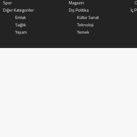
Spor
Magazin
O
Diğer Kategoriler
Dış Politika
İç P
Emlak
Kültür Sanat
Sağlık
Teknoloji
Yaşam
Yemek