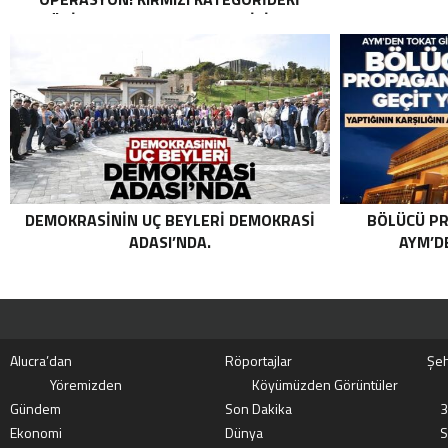
TERÖRIST NAZLI TAŞPINAR ETKISIZ HALE
GETIRILDI SON DAKIKA: MİT VE TSK’DAN
ORTAK OPERASYON! KIRMIZI
KATEGORIDEKI TERÖRIST NAZLI
TAŞPINAR ETKISIZ HALE GETIRILDI .
DEMOKRASININ UÇ BEYLERI DEMOKRASI
BÖLÜCÜ PR
ADASI’NDA.
AYM’DE
Alucra’dan
Röportajlar
Şeh
Yöremizden
Köyümüzden Görüntüler
Gündem
Son Dakika
3
Ekonomi
Dünya
S