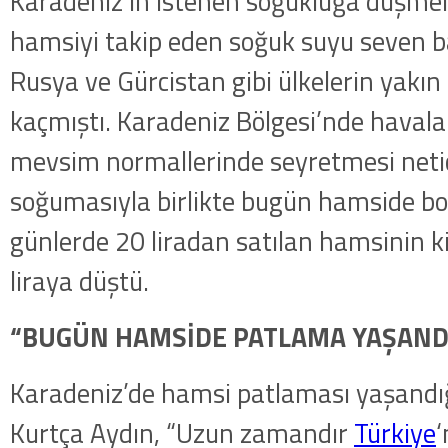
Karadeniz’in istenen soğukluğa düşme
hamsiyi takip eden soğuk suyu seven ba
Rusya ve Gürcistan gibi ülkelerin yakın
kaçmıştı. Karadeniz Bölgesi’nde havala
mevsim normallerinde seyretmesi netic
soğumasıyla birlikte bugün hamside bo
günlerde 20 liradan satılan hamsinin k
liraya düştü.
“BUGÜN HAMSİDE PATLAMA YAŞAND
Karadeniz’de hamsi patlaması yaşandığı
Kurtça Aydın, “Uzun zamandır
Türkiye
‘