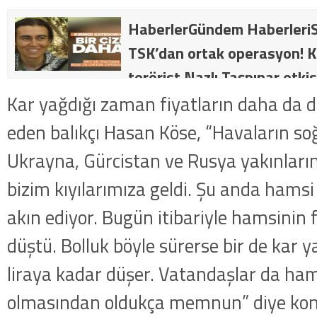
HaberlerGündem HaberleriS
TSK’dan ortak operasyon! Kı
terörist Nazlı Taşpınar etkis
dakika: MİT ve TSK’dan orta
Kar yağdığı zaman fiyatların daha da d
kategorideki terörist Nazlı 
eden balıkçı Hasan Köse, “Havaların so
getirildi .
Ukrayna, Gürcistan ve Rusya yakınları
bizim kıyılarımıza geldi. Şu anda hamsi
akın ediyor. Bugün itibariyle hamsinin f
düştü. Bolluk böyle sürerse bir de kar y
liraya kadar düşer. Vatandaşlar da ham
olmasından oldukça memnun” diye kon