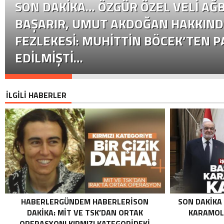
SON DAKİKA… ÖZGÜR ÖZEL VELI AĞB
BAŞARIR, UMUT AKDOĞAN HAKKIND
FEZLEKESI: MUHITTIN BÖCEK’TEN P
EDILMIŞTI…
İLGİLİ HABERLER
HABERLERGÜNDEM HABERLERISON
SON DAKIKA
DAKIKA: MİT VE TSK’DAN ORTAK
KARAMOLL
OPERASYON! KIRMIZI KATEGORIDEKI