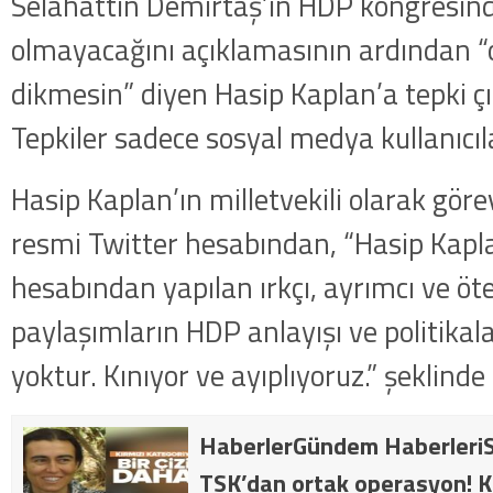
Selahattin Demirtaş’ın HDP kongresin
olmayacağını açıklamasının ardından “o
dikmesin” diyen Hasip Kaplan’a tepki çı
Tepkiler sadece sosyal medya kullanıcıla
Hasip Kaplan’ın milletvekili olarak gör
resmi Twitter hesabından, “Hasip Kapl
hesabından yapılan ırkçı, ayrımcı ve ötek
paylaşımların HDP anlayışı ve politikaları
yoktur. Kınıyor ve ayıplıyoruz.” şeklinde
HaberlerGündem HaberleriS
TSK’dan ortak operasyon! Kı