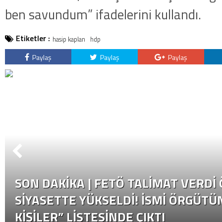
ben savundum” ifadelerini kullandı.
Etiketler :
hasip kaplan
hdp
Paylaş
Paylaş
Paylaş
SON DAKİKA | FETÖ TALIMAT VERDI
SIYASETTE YÜKSELDI! İSMI ÖRGÜTÜN
KIŞILER” LISTESINDE ÇIKTI