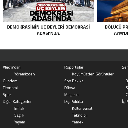
DEMOKRASININ UÇ BEYLERI DEMOKRASI
BÖLÜCÜ PR
ADASI’NDA.
AYM’DE
Alucra’dan
Röportajlar
Şeh
Yöremizden
Köyümüzden Görüntüler
Gündem
Son Dakika
3
Ekonomi
Dünya
S
Spor
Magazin
O
Diğer Kategoriler
Dış Politika
İç P
Emlak
Kültür Sanat
Sağlık
Teknoloji
Yaşam
Yemek