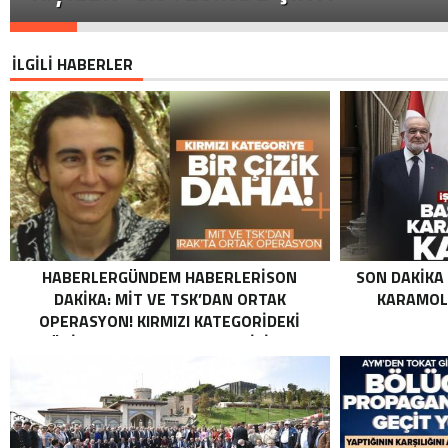
İLGİLİ HABERLER
HABERLERGÜNDEM HABERLERISON
SON DAKIKA
DAKIKA: MİT VE TSK’DAN ORTAK
KARAMOLL
OPERASYON! KIRMIZI KATEGORIDEKI
TERÖRIST NAZLI TAŞPINAR ETKISIZ HALE
GETIRILDI SON DAKIKA: MİT VE TSK’DAN
ORTAK OPERASYON! KIRMIZI
KATEGORIDEKI TERÖRIST NAZLI
TAŞPINAR ETKISIZ HALE GETIRILDI .