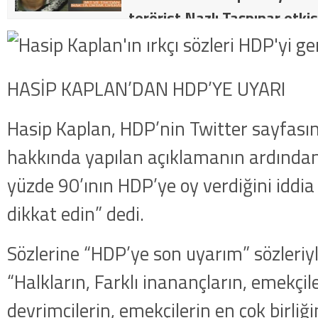
terörist Nazlı Taşpınar etkis
dakika: MİT ve TSK’dan orta
kategorideki terörist Nazlı 
HASİP KAPLAN’DAN HDP’YE UYARI
getirildi .
Hasip Kaplan, HDP’nin Twitter sayfası
hakkında yapılan açıklamanın ardından
yüzde 90’ının HDP’ye oy verdiğini iddia
dikkat edin” dedi.
Sözlerine “HDP’ye son uyarım” sözleriy
“Halkların, Farklı inanançların, emekçile
devrimcilerin, emekçilerin en çok birliğ