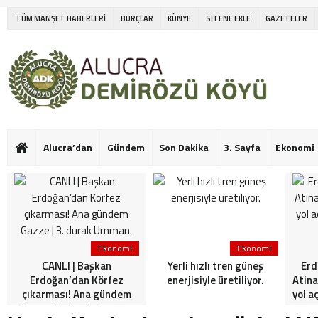
TÜM MANŞET HABERLERİ
BURÇLAR
KÜNYE
SİTENE EKLE
GAZETELER
Alucra’dan
Gündem
Son Dakika
3. Sayfa
Ekonomi
Ekonomi
Ekonomi
CANLI | Başkan
Yerli hızlı tren güneş
Erd
Erdoğan’dan Körfez
enerjisiyle üretiliyor.
Atina
çıkarması! Ana gündem
yol a
Gazze | 3. durak Umman.