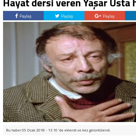
Hayat dersi veren Yaşar Usta 
Paylaş
Paylaş
Paylaş
Bu haber 05 Ocak 2018 - 13:10 'de eklendi ve
kez görüntülendi.