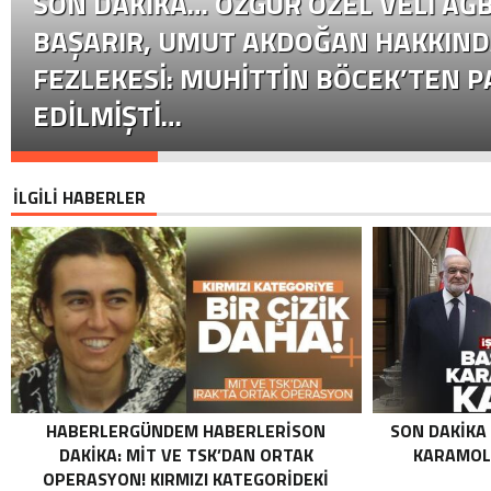
SON DAKİKA… ÖZGÜR ÖZEL VELI AĞB
BAŞARIR, UMUT AKDOĞAN HAKKIND
FEZLEKESI: MUHITTIN BÖCEK’TEN P
EDILMIŞTI…
İLGİLİ HABERLER
HABERLERGÜNDEM HABERLERISON
SON DAKIKA
DAKIKA: MİT VE TSK’DAN ORTAK
KARAMOLL
OPERASYON! KIRMIZI KATEGORIDEKI