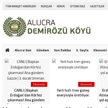
TÜM MANŞET HABERLERİ
BURÇLAR
KÜNYE
SİTENE EKLE
GAZETELER
Alucra’dan
Gündem
Son Dakika
3. Sayfa
Ekonomi
Ekonomi
Ekonomi
CANLI | Başkan
Yerli hızlı tren güneş
Erd
Erdoğan’dan Körfez
enerjisiyle üretiliyor.
Atina
çıkarması! Ana gündem
yol a
Gazze | 3. durak Umman.