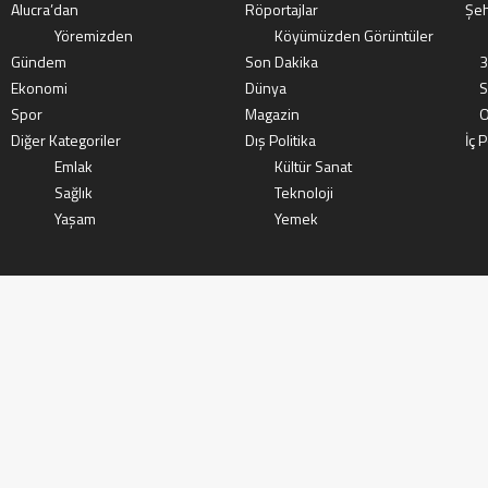
Alucra’dan
Röportajlar
Şeh
Yöremizden
Köyümüzden Görüntüler
Gündem
Son Dakika
3
Ekonomi
Dünya
S
Spor
Magazin
O
Diğer Kategoriler
Dış Politika
İç P
Emlak
Kültür Sanat
Sağlık
Teknoloji
Yaşam
Yemek