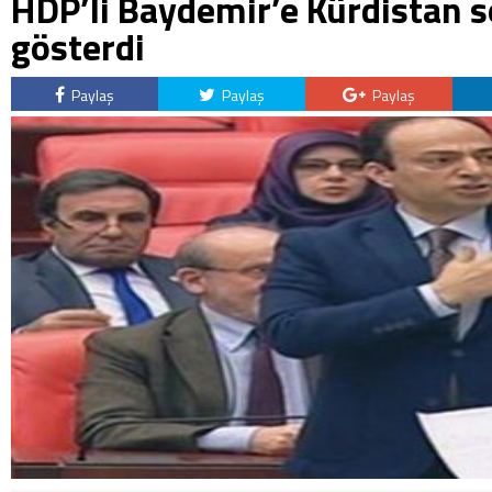
HDP’li Baydemir’e Kürdistan s
gösterdi
Paylaş
Paylaş
Paylaş