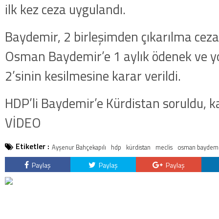
ilk kez ceza uygulandı.
Baydemir, 2 birleşimden çıkarılma cezas
Osman Baydemir’e 1 aylık ödenek ve y
2’sinin kesilmesine karar verildi.
HDP’li Baydemir’e Kürdistan soruldu, ka
VİDEO
Etiketler :
Ayşenur Bahçekapılı
hdp
kürdistan
meclis
osman baydem
Paylaş
Paylaş
Paylaş