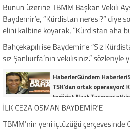
Bunun üzerine TBMM Başkan Vekili Ayş
Baydemir’e, ”Kürdistan neresi?” diye s
elini kalbine koyarak, ”Kürdistan aha bu
Bahçekapılı ise Baydemir’e ”Siz Kürdista
siz Şanlıurfa’nın vekilisiniz.” sözleriyle 
HaberlerGündem HaberleriS
TSK’dan ortak operasyon! Kı
terörist Nazlı Taşpınar etkis
dakika: MİT ve TSK’dan orta
İLK CEZA OSMAN BAYDEMİR’E
kategorideki terörist Nazlı 
TBMM’nin yeni içtüzüğü çerçevesinde
getirildi .