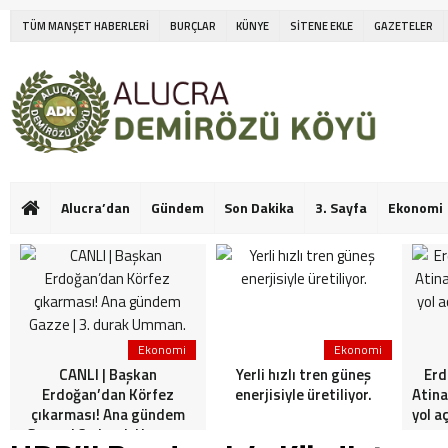
TÜM MANŞET HABERLERİ
BURÇLAR
KÜNYE
SİTENE EKLE
GAZETELER
Alucra’dan
Gündem
Son Dakika
3. Sayfa
Ekonomi
Ekonomi
Ekonomi
CANLI | Başkan
Yerli hızlı tren güneş
Erd
Erdoğan’dan Körfez
enerjisiyle üretiliyor.
Atina
çıkarması! Ana gündem
yol a
Gazze | 3. durak Umman.