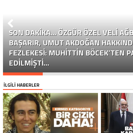
SON DAKİKA… ÖZGÜR ÖZEL VELI AĞB
BAŞARIR, UMUT AKDOĞAN HAKKIND
FEZLEKESI: MUHITTIN BÖCEK’TEN P
EDILMIŞTI…
İLGİLİ HABERLER