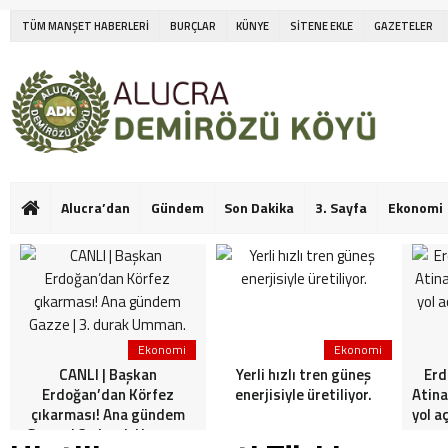
TÜM MANŞET HABERLERİ
BURÇLAR
KÜNYE
SİTENE EKLE
GAZETELER
Alucra’dan
Gündem
Son Dakika
3. Sayfa
Ekonomi
Ekonomi
Ekonomi
CANLI | Başkan
Yerli hızlı tren güneş
Erd
Erdoğan’dan Körfez
enerjisiyle üretiliyor.
Atina
çıkarması! Ana gündem
yol a
Gazze | 3. durak Umman.