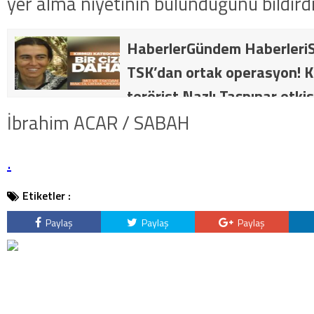
yer alma niyetinin bulunduğunu bildirdi
HaberlerGündem HaberleriS
TSK’dan ortak operasyon! Kı
terörist Nazlı Taşpınar etkis
dakika: MİT ve TSK’dan orta
İbrahim ACAR / SABAH
kategorideki terörist Nazlı 
.
getirildi .
Etiketler :
Paylaş
Paylaş
Paylaş