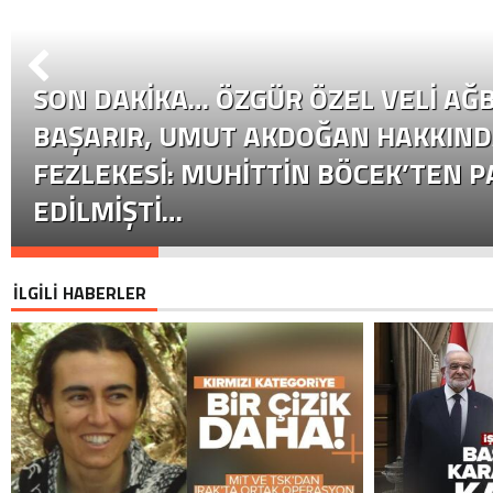
SON DAKİKA… ÖZGÜR ÖZEL VELI AĞB
BAŞARIR, UMUT AKDOĞAN HAKKIND
FEZLEKESI: MUHITTIN BÖCEK’TEN P
EDILMIŞTI…
İLGİLİ HABERLER