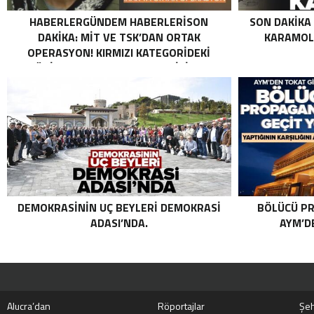
HABERLERGÜNDEM HABERLERISON
SON DAKIKA
DAKIKA: MİT VE TSK’DAN ORTAK
KARAMOLL
OPERASYON! KIRMIZI KATEGORIDEKI
TERÖRIST NAZLI TAŞPINAR ETKISIZ HALE
GETIRILDI SON DAKIKA: MİT VE TSK’DAN
ORTAK OPERASYON! KIRMIZI
KATEGORIDEKI TERÖRIST NAZLI
TAŞPINAR ETKISIZ HALE GETIRILDI .
DEMOKRASININ UÇ BEYLERI DEMOKRASI
BÖLÜCÜ PR
ADASI’NDA.
AYM’DE
Alucra’dan
Röportajlar
Şeh